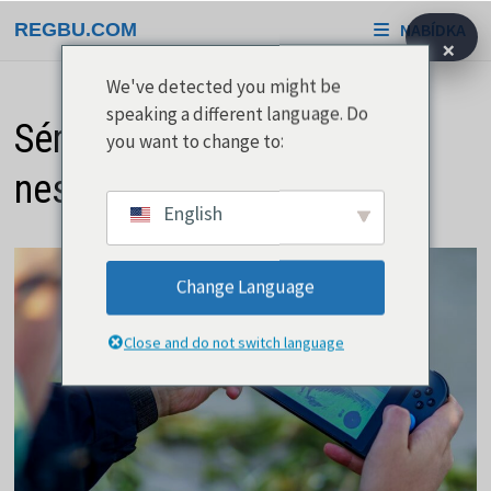
Přeskočit
REGBU.COM
NABÍDKA
na
×
obsah
We've detected you might be
speaking a different language. Do
Série Zelda je doslova
you want to change to:
nesmrtelnou hrou
English
Change Language
Close and do not switch language