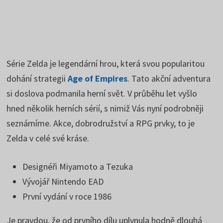
Série Zelda je legendární hrou, která svou popularitou
dohání strategii
Age of Empires
. Tato akční adventura
si doslova podmanila herní svět. V průběhu let vyšlo
hned několik herních sérií, s nimiž Vás nyní podrobněji
seznámíme. Akce, dobrodružství a RPG prvky, to je
Zelda v celé své kráse.
Designéři Miyamoto a Tezuka
Vývojář Nintendo EAD
První vydání v roce 1986
Je pravdou, že od prvního dílu uplynula hodně dlouhá