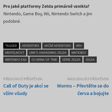
Pro jaké platformy Zelda primárně vznikla?
Nintendo, Game Boy, Wii, Nintendo Switch a jim
podobné.
TAGGED
ADVENTURA
AKČNÍ ADVENTURA
HRA
HRATELNOST
LINK'S AWAKENING ZELDA
NINTENDO
NINTENDO EAD
OCARINA OF TIME
SÉRIE ZELDA
ZELDA
Navigace
Předchozí
N
PŘEDCHOZÍ PŘÍSPĚVEK
NÁSLEDUJÍCÍ PŘÍSPĚVEK
příspěvek:
p
Call of Duty je akcí se
Worms – Převtělte se do
pro
vším všudy
červa a bojujte
příspěvek