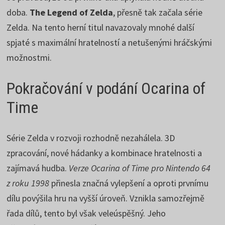
doba.
The Legend of Zelda
, přesně tak začala série
Zelda. Na tento herní titul navazovaly mnohé další
spjaté s maximální hratelností a netušenými hráčskými
možnostmi.
Pokračování v podání Ocarina of
Time
Série Zelda v rozvoji rozhodně nezahálela. 3D
zpracování, nové hádanky a kombinace hratelnosti a
zajímavá hudba.
Verze Ocarina of Time pro Nintendo 64
z roku 1998
přinesla značná vylepšení a oproti prvnímu
dílu povýšila hru na vyšší úroveň. Vznikla samozřejmě
řada dílů, tento byl však veleúspěšný. Jeho