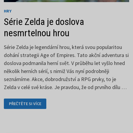
HRY
Série Zelda je doslova
nesmrtelnou hrou
Série Zelda je legendární hrou, která svou popularitou
dohání strategii Age of Empires. Tato akční adventura si
doslova podmanila herní svět. V průběhu let vyšlo hned
několik herních sérií, s nimiž Vás nyní podrobněji
seznámíme. Akce, dobrodružství a RPG prvky, to je
Zelda v celé své kráse. Je pravdou, že od prvního dílu …
SÉRIE
PŘEČTĚTE SI VÍCE
ZELDA
JE
DOSLOVA
NESMRTELNOU
HROU