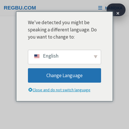
Přeskočit
REGBU.COM
NABÍDKA
na
×
obsah
We've detected you might be
speaking a different language. Do
you want to change to:
English
Change Language
Close and do not switch language