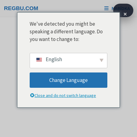
Přeskočit
REGBU.COM
NABÍDKA
na
×
obsah
We've detected you might be
speaking a different language. Do
you want to change to:
English
Change Language
Close and do not switch language