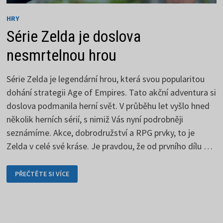
HRY
Série Zelda je doslova
nesmrtelnou hrou
Série Zelda je legendární hrou, která svou popularitou
dohání strategii Age of Empires. Tato akční adventura si
doslova podmanila herní svět. V průběhu let vyšlo hned
několik herních sérií, s nimiž Vás nyní podrobněji
seznámíme. Akce, dobrodružství a RPG prvky, to je
Zelda v celé své kráse. Je pravdou, že od prvního dílu …
SÉRIE
PŘEČTĚTE SI VÍCE
ZELDA
JE
DOSLOVA
NESMRTELNOU
HROU