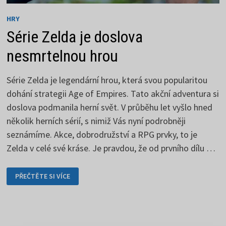
HRY
Série Zelda je doslova
nesmrtelnou hrou
Série Zelda je legendární hrou, která svou popularitou
dohání strategii Age of Empires. Tato akční adventura si
doslova podmanila herní svět. V průběhu let vyšlo hned
několik herních sérií, s nimiž Vás nyní podrobněji
seznámíme. Akce, dobrodružství a RPG prvky, to je
Zelda v celé své kráse. Je pravdou, že od prvního dílu …
SÉRIE
PŘEČTĚTE SI VÍCE
ZELDA
JE
DOSLOVA
NESMRTELNOU
HROU