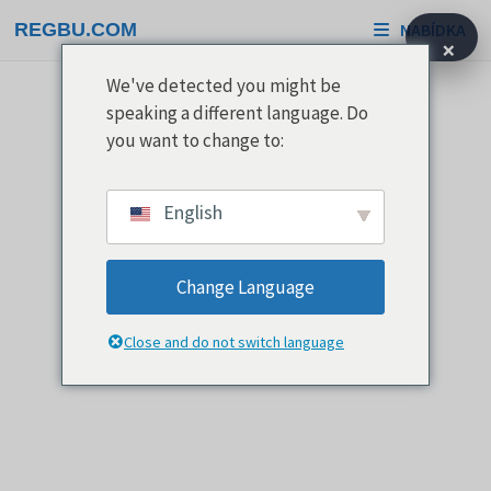
Přeskočit
REGBU.COM
NABÍDKA
na
×
obsah
We've detected you might be
speaking a different language. Do
you want to change to:
English
Change Language
Close and do not switch language