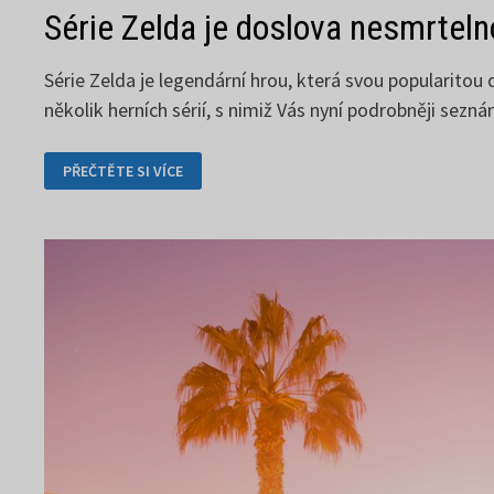
Série Zelda je doslova nesmrtel
Série Zelda je legendární hrou, která svou popularitou
několik herních sérií, s nimiž Vás nyní podrobněji sezn
SÉRIE
PŘEČTĚTE SI VÍCE
ZELDA
JE
DOSLOVA
NESMRTELNOU
HROU