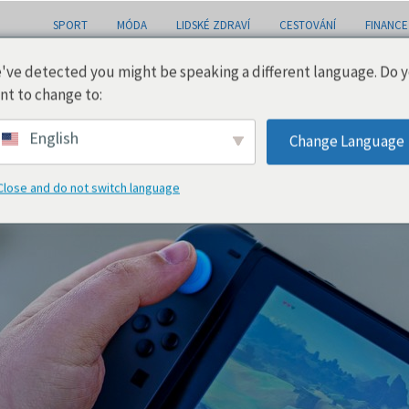
SPORT
MÓDA
LIDSKÉ ZDRAVÍ
CESTOVÁNÍ
FINANCE
've detected you might be speaking a different language. Do 
nt to change to:
English
Change Language
Close and do not switch language