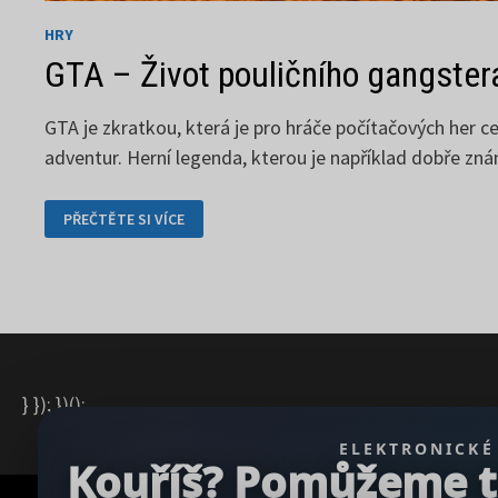
HRY
GTA – Život pouličního gangster
GTA je zkratkou, která je pro hráče počítačových her ce
adventur. Herní legenda, kterou je například dobře zn
GTA
PŘEČTĚTE SI VÍCE
–
ŽIVOT
POULIČNÍHO
GANGSTERA
} }); })();
ELEKTRONICKÉ
Kouříš? Pomůžeme ti 