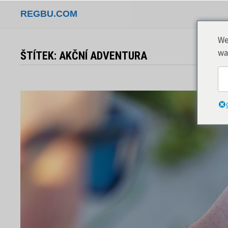
Přeskočit
REGBU.COM
na
obsah
We
wa
ŠTÍTEK:
AKČNÍ ADVENTURA