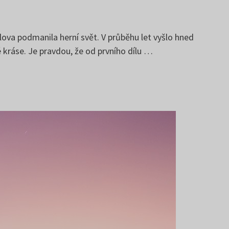
lova podmanila herní svět. V průběhu let vyšlo hned
é kráse. Je pravdou, že od prvního dílu …