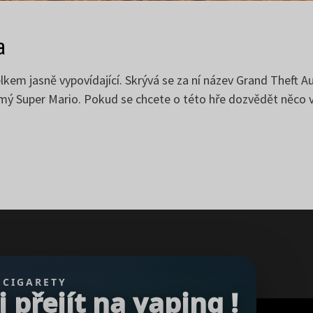
a
lkem jasně vypovídající. Skrývá se za ní název Grand Theft A
ámý Super Mario. Pokud se chcete o této hře dozvědět něco v
 CIGARETY
přejít na vaping !