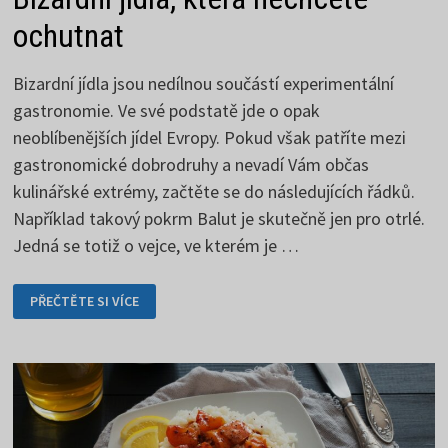
ochutnat
Bizardní jídla jsou nedílnou součástí experimentální
gastronomie. Ve své podstatě jde o opak
neoblíbenějších jídel Evropy. Pokud však patříte mezi
gastronomické dobrodruhy a nevadí Vám občas
kulinářské extrémy, začtěte se do následujících řádků.
Například takový pokrm Balut je skutečně jen pro otrlé.
Jedná se totiž o vejce, ve kterém je …
BIZARDNÍ
PŘEČTĚTE SI VÍCE
JÍDLA,
KTERÁ
NECHCETE
OCHUTNAT