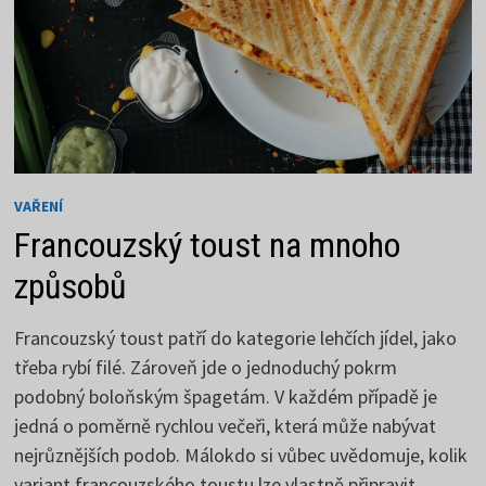
VAŘENÍ
Francouzský toust na mnoho
způsobů
Francouzský toust patří do kategorie lehčích jídel, jako
třeba rybí filé. Zároveň jde o jednoduchý pokrm
podobný boloňským špagetám. V každém případě je
jedná o poměrně rychlou večeři, která může nabývat
nejrůznějších podob. Málokdo si vůbec uvědomuje, kolik
variant francouzského toustu lze vlastně připravit.