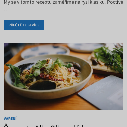
My se v tomto receptu zaměříme na ryzí klasiku. Poctivé
…
PALAČINKY
PŘEČTĚTE SI VÍCE
K
SNÍDANI
ROZHODNĚ
POTĚŠÍ
VAŘENÍ