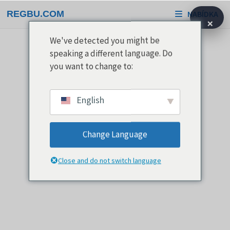
Přeskočit
REGBU.COM
NABÍDKA
na
×
obsah
We've detected you might be
speaking a different language. Do
you want to change to:
English
Change Language
Close and do not switch language