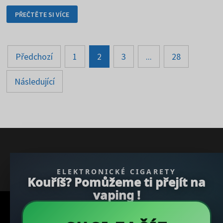
NEJOBLÍBENĚJŠÍ
PŘEČTĚTE SI VÍCE
JÍDLA
EVROPY
MUSÍTE
OCHUTNAT
Stránkování
Předchozí
1
2
3
...
28
příspěvků
Následující
} }); })();
ELEKTRONICKÉ CIGARETY
Kouříš? Pomůžeme ti přejít na
vaping !
Copyright © 2026
REGBU.COM
.