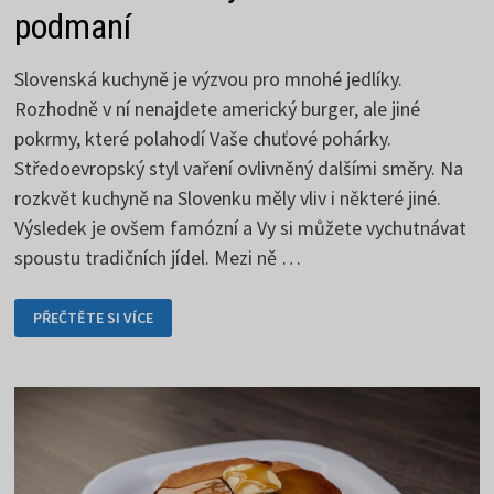
podmaní
Slovenská kuchyně je výzvou pro mnohé jedlíky.
Rozhodně v ní nenajdete americký burger, ale jiné
pokrmy, které polahodí Vaše chuťové pohárky.
Středoevropský styl vaření ovlivněný dalšími směry. Na
rozkvět kuchyně na Slovenku měly vliv i některé jiné.
Výsledek je ovšem famózní a Vy si můžete vychutnávat
spoustu tradičních jídel. Mezi ně …
SLOVENSKÁ
PŘEČTĚTE SI VÍCE
KUCHYNĚ
SI
VÁS
PODMANÍ