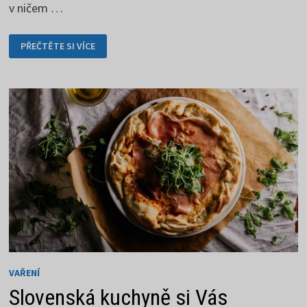
v ničem …
STAROČESKÁ
PŘEČTĚTE SI VÍCE
ZELŇAČKA
S
KLOBÁSOU
PŘIJDE
VHOD
VAŘENÍ
Slovenská kuchyně si Vás