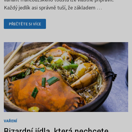
Každý jedlík asi správně tuší, že základem …
FRANCOUZSKÝ
PŘEČTĚTE SI VÍCE
TOUST
NA
MNOHO
ZPŮSOBŮ
VAŘENÍ
Bizardní jídla, která nechcete