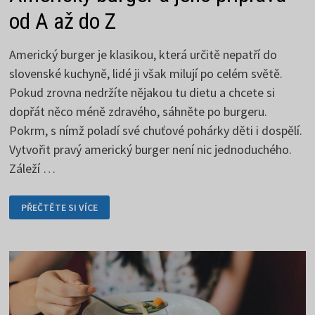
od A až do Z
Americký burger je klasikou, která určitě nepatří do
slovenské kuchyně, lidé ji však milují po celém světě.
Pokud zrovna nedržíte nějakou tu dietu a chcete si
dopřát něco méně zdravého, sáhněte po burgeru.
Pokrm, s nímž poladí své chuťové pohárky děti i dospělí.
Vytvořit pravý americký burger není nic jednoduchého.
Záleží …
AMERICKÝ
PŘEČTĚTE SI VÍCE
BURGER
A
JEHO
PŘÍPRAVA
OD
A
AŽ
DO
Z