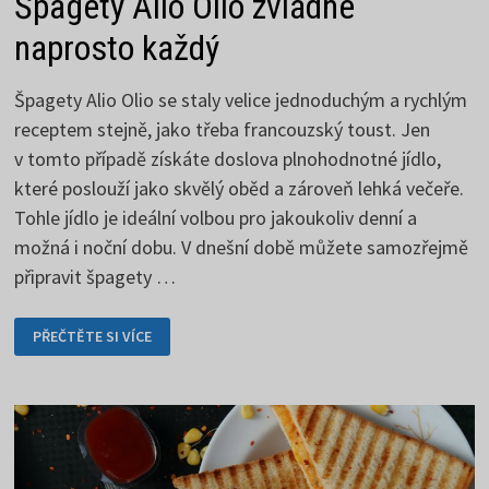
Špagety Alio Olio zvládne
naprosto každý
Špagety Alio Olio se staly velice jednoduchým a rychlým
receptem stejně, jako třeba francouzský toust. Jen
v tomto případě získáte doslova plnohodnotné jídlo,
které poslouží jako skvělý oběd a zároveň lehká večeře.
Tohle jídlo je ideální volbou pro jakoukoliv denní a
možná i noční dobu. V dnešní době můžete samozřejmě
připravit špagety …
ŠPAGETY
PŘEČTĚTE SI VÍCE
ALIO
OLIO
ZVLÁDNE
NAPROSTO
KAŽDÝ