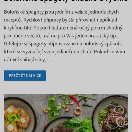
Boloňské špagety jsou jedním z velice jednoduchých
receptů. Rychlost přípravy by šla přirovnat například
k rybímu filé. Pokud hledáte nenáročný pokrm vhodný
pro oběd i večeři, máme pro Vás jeden praktický tip.
Udělejte si špagety připravované na boloňský způsob,
které se vyznačují svou jedinečnou chutí. Pokud se Vám
už nyní sbíhají sliny, …
BOLOŇSKÉ
PŘEČTĚTE SI VÍCE
ŠPAGETY
SNADNO
A
RYCHLE