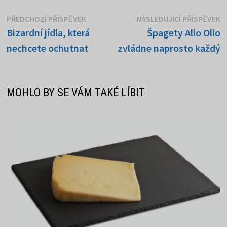
Navigace
Předchozí
N
PŘEDCHOZÍ PŘÍSPĚVEK
NÁSLEDUJÍCÍ PŘÍSPĚVEK
příspěvek:
p
Bizardní jídla, která
Špagety Alio Olio
pro
nechcete ochutnat
zvládne naprosto každý
příspěvek
MOHLO BY SE VÁM TAKÉ LÍBIT