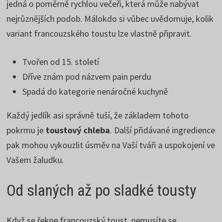
jedná o poměrně rychlou večeři, která může nabývat
nejrůznějších podob. Málokdo si vůbec uvědomuje, kolik
variant francouzského toustu lze vlastně připravit.
Tvořen od 15. století
Dříve znám pod názvem pain perdu
Spadá do kategorie nenáročné kuchyně
Každý jedlík asi správně tuší, že základem tohoto
pokrmu je
toustový chleba
. Další přidávané ingredience
pak mohou vykouzlit úsměv na Vaší tváři a uspokojení ve
Vašem žaludku.
Od slaných až po sladké tousty
Když se řekne francouzský toust, nemusíte se