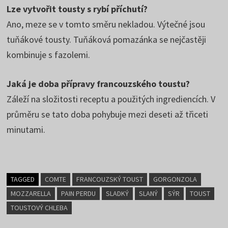
Lze vytvořit tousty s rybí příchutí?
Ano, meze se v tomto směru nekladou. Výtečné jsou
tuňákové tousty. Tuňáková pomazánka se nejčastěji
kombinuje s fazolemi.
Jaká je doba přípravy francouzského toustu?
Záleží na složitosti receptu a použitých ingrediencích. V
průměru se tato doba pohybuje mezi deseti až třiceti
minutami.
TAGGED
COMTE
FRANCOUZSKÝ TOUST
GORGONZOLA
MOZZARELLA
PAIN PERDU
SLADKÝ
SLANÝ
SÝR
TOUST
TOUSTOVÝ CHLEBA