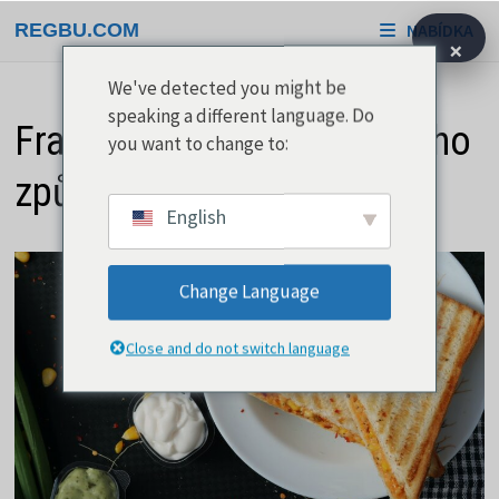
Přeskočit
REGBU.COM
NABÍDKA
na
×
obsah
We've detected you might be
speaking a different language. Do
Francouzský toust na mnoho
you want to change to:
způsobů
English
Change Language
Close and do not switch language