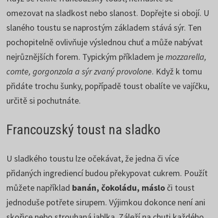
omezovat na sladkost nebo slanost. Dopřejte si obojí. U
slaného toustu se naprostým základem stává sýr. Ten
pochopitelně ovlivňuje výslednou chuť a může nabývat
nejrůznějších forem. Typickým příkladem je
mozzarella,
comte, gorgonzola a sýr zvaný provolone
. Když k tomu
přidáte trochu šunky, popřípadě toust obalíte ve vajíčku,
určitě si pochutnáte.
Francouzský toust na sladko
U sladkého toustu lze očekávat, že jedna či více
přidaných ingrediencí budou překypovat cukrem. Použít
můžete například
banán, čokoládu, máslo
či toust
jednoduše potřete sirupem. Výjimkou dokonce není ani
skořice nebo strouhaná jablka. Záleží na chuti každého