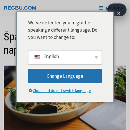
Přeskočit
REGBU.COM
NABÍDKA
na
×
obsah
We've detected you might be
speaking a different language. Do
Špagety Alio Olio zvládne
you want to change to:
naprosto každý
English
Change Language
Close and do not switch language