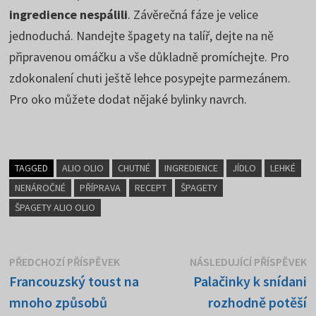
ingredience nespálili
. Závěrečná fáze je velice
jednoduchá. Nandejte špagety na talíř, dejte na ně
připravenou omáčku a vše důkladně promíchejte. Pro
zdokonalení chuti ještě lehce posypejte parmezánem.
Pro oko můžete dodat nějaké bylinky navrch.
TAGGED
ALIO OLIO
CHUTNÉ
INGREDIENCE
JÍDLO
LEHKÉ
NENÁROČNÉ
PŘÍPRAVA
RECEPT
ŠPAGETY
ŠPAGETY ALIO OLIO
Navigace
Předchozí
N
PŘEDCHOZÍ PŘÍSPĚVEK
NÁSLEDUJÍCÍ PŘÍSPĚVEK
příspěvek:
p
Francouzský toust na
Palačinky k snídani
pro
mnoho způsobů
rozhodně potěší