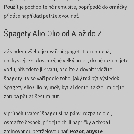
Použít je pochopitelně nemusíte, popřípadě do omáčky
přidáte například petrželovou nať.
Špagety Alio Olio od A až do Z
Základem všeho je uvaření špaget. To znamená,
nachystejte si dostatečně velký hrnec, do něhož nalijete
vodu, přivedete ji k varu, osolíte a dovnitř vložíte
špagety. Ty se vaří podle toho, jaký má být výsledek.
Špagety Alio Olio by měly být al dente, takže jim dejte
zhruba pět až šest minut.
V průběhu vaření špaget si na pánvi rozpalte olej,
osmažte česnek, přidejte chilli papričky a třeba i
zmiňovanou petrželovou nať.
Pozor, abyste