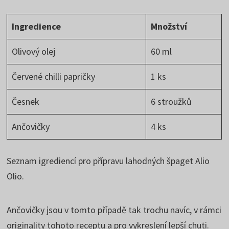
Ingredience
Množství
Olivový olej
60 ml
Červené chilli papričky
1 ks
Česnek
6 stroužků
Ančovičky
4 ks
Seznam igrediencí pro přípravu lahodných špaget Alio
Olio.
Ančovičky jsou v tomto případě tak trochu navíc, v rámci
originality tohoto receptu a pro vykreslení lepší chuti.