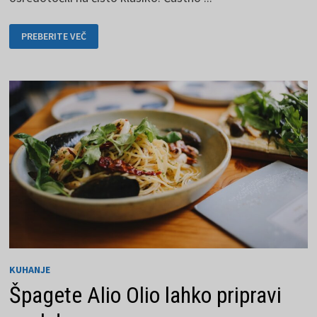
PALAČINKE
PREBERITE VEČ
ZA
ZAJTRK
BODO
ZAGOTOVO
ZADOVOLJNE.
KUHANJE
Špagete Alio Olio lahko pripravi