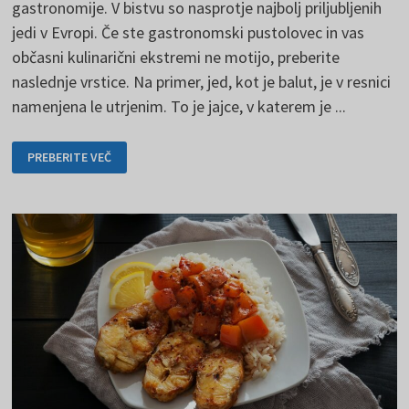
gastronomije. V bistvu so nasprotje najbolj priljubljenih
jedi v Evropi. Če ste gastronomski pustolovec in vas
občasni kulinarični ekstremi ne motijo, preberite
naslednje vrstice. Na primer, jed, kot je balut, je v resnici
namenjena le utrjenim. To je jajce, v katerem je ...
BIZARNE
PREBERITE VEČ
JEDI,
KI
JIH
NE
ŽELITE
POSKUSITI