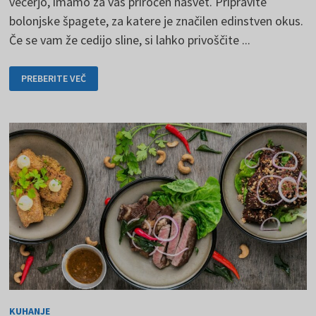
večerjo, imamo za vas priročen nasvet. Pripravite
bolonjske špagete, za katere je značilen edinstven okus.
Če se vam že cedijo sline, si lahko privoščite ...
SPAGHETTI
PREBERITE VEČ
BOLOGNESE
ENOSTAVNO
IN
HITRO
KUHANJE