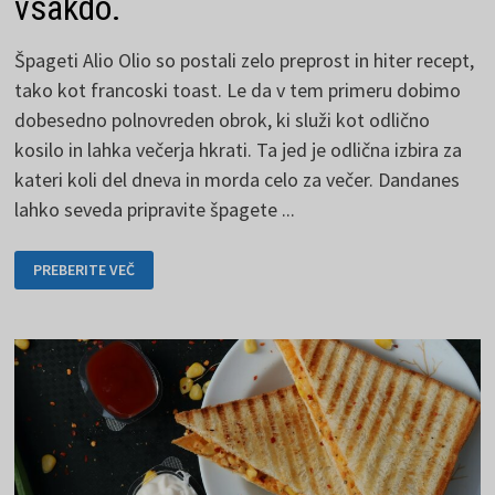
vsakdo.
Špageti Alio Olio so postali zelo preprost in hiter recept,
tako kot francoski toast. Le da v tem primeru dobimo
dobesedno polnovreden obrok, ki služi kot odlično
kosilo in lahka večerja hkrati. Ta jed je odlična izbira za
kateri koli del dneva in morda celo za večer. Dandanes
lahko seveda pripravite špagete ...
ŠPAGETE
PREBERITE VEČ
ALIO
OLIO
LAHKO
PRIPRAVI
VSAKDO.