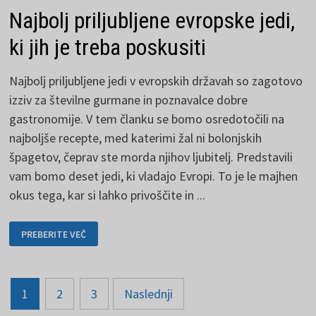
Najbolj priljubljene evropske jedi,
ki jih je treba poskusiti
Najbolj priljubljene jedi v evropskih državah so zagotovo
izziv za številne gurmane in poznavalce dobre
gastronomije. V tem članku se bomo osredotočili na
najboljše recepte, med katerimi žal ni bolonjskih
špagetov, čeprav ste morda njihov ljubitelj. Predstavili
vam bomo deset jedi, ki vladajo Evropi. To je le majhen
okus tega, kar si lahko privoščite in ...
NAJBOLJ
PREBERITE VEČ
PRILJUBLJENE
EVROPSKE
JEDI,
KI
JIH
Strani
JE
1
2
3
Naslednji
TREBA
POSKUSITI