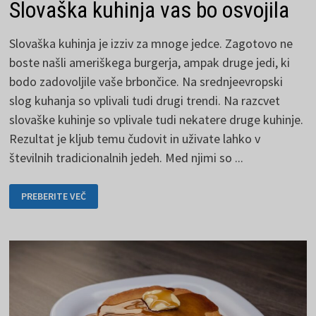
Slovaška kuhinja vas bo osvojila
Slovaška kuhinja je izziv za mnoge jedce. Zagotovo ne
boste našli ameriškega burgerja, ampak druge jedi, ki
bodo zadovoljile vaše brbončice. Na srednjeevropski
slog kuhanja so vplivali tudi drugi trendi. Na razcvet
slovaške kuhinje so vplivale tudi nekatere druge kuhinje.
Rezultat je kljub temu čudovit in uživate lahko v
številnih tradicionalnih jedeh. Med njimi so ...
SLOVAŠKA
PREBERITE VEČ
KUHINJA
VAS
BO
OSVOJILA