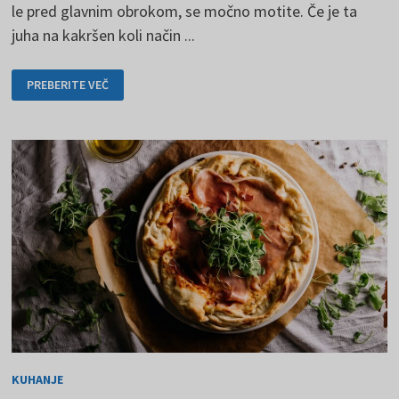
le pred glavnim obrokom, se močno motite. Če je ta
juha na kakršen koli način ...
STARA
PREBERITE VEČ
ČEŠKA
ZELENA
JUHA
S
KLOBASO
BO
PRIŠLA
PRAV
KUHANJE