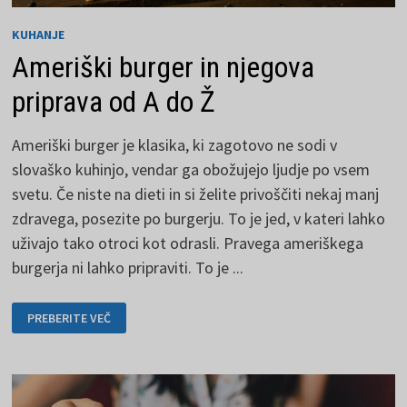
KUHANJE
Ameriški burger in njegova
priprava od A do Ž
Ameriški burger je klasika, ki zagotovo ne sodi v
slovaško kuhinjo, vendar ga obožujejo ljudje po vsem
svetu. Če niste na dieti in si želite privoščiti nekaj manj
zdravega, posezite po burgerju. To je jed, v kateri lahko
uživajo tako otroci kot odrasli. Pravega ameriškega
burgerja ni lahko pripraviti. To je ...
AMERIŠKI
PREBERITE VEČ
BURGER
IN
NJEGOVA
PRIPRAVA
OD
A
DO