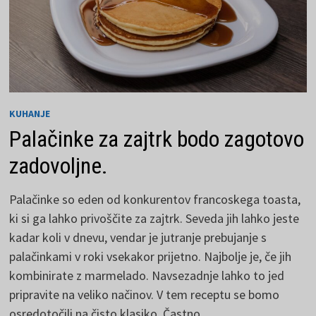
KUHANJE
Palačinke za zajtrk bodo zagotovo
zadovoljne.
Palačinke so eden od konkurentov francoskega toasta,
ki si ga lahko privoščite za zajtrk. Seveda jih lahko jeste
kadar koli v dnevu, vendar je jutranje prebujanje s
palačinkami v roki vsekakor prijetno. Najbolje je, če jih
kombinirate z marmelado. Navsezadnje lahko to jed
pripravite na veliko načinov. V tem receptu se bomo
osredotočili na čisto klasiko. Častno ...