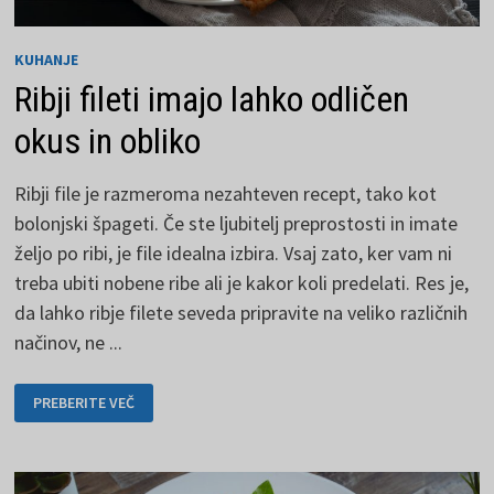
KUHANJE
Ribji fileti imajo lahko odličen
okus in obliko
Ribji file je razmeroma nezahteven recept, tako kot
bolonjski špageti. Če ste ljubitelj preprostosti in imate
željo po ribi, je file idealna izbira. Vsaj zato, ker vam ni
treba ubiti nobene ribe ali je kakor koli predelati. Res je,
da lahko ribje filete seveda pripravite na veliko različnih
načinov, ne ...
RIBJI
PREBERITE VEČ
FILETI
IMAJO
LAHKO
ODLIČEN
OKUS
IN