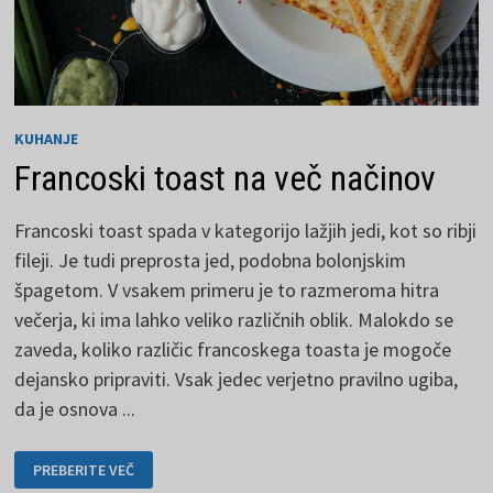
KUHANJE
Francoski toast na več načinov
Francoski toast spada v kategorijo lažjih jedi, kot so ribji
fileji. Je tudi preprosta jed, podobna bolonjskim
špagetom. V vsakem primeru je to razmeroma hitra
večerja, ki ima lahko veliko različnih oblik. Malokdo se
zaveda, koliko različic francoskega toasta je mogoče
dejansko pripraviti. Vsak jedec verjetno pravilno ugiba,
da je osnova ...
FRANCOSKI
PREBERITE VEČ
TOAST
NA