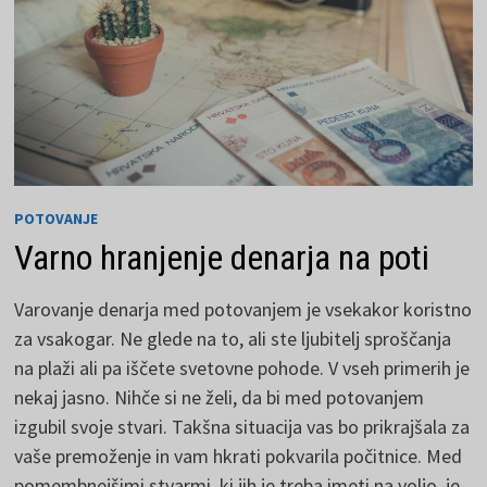
POTOVANJE
Varno hranjenje denarja na poti
Varovanje denarja med potovanjem je vsekakor koristno
za vsakogar. Ne glede na to, ali ste ljubitelj sproščanja
na plaži ali pa iščete svetovne pohode. V vseh primerih je
nekaj jasno. Nihče si ne želi, da bi med potovanjem
izgubil svoje stvari. Takšna situacija vas bo prikrajšala za
vaše premoženje in vam hkrati pokvarila počitnice. Med
pomembnejšimi stvarmi, ki jih je treba imeti na voljo, je