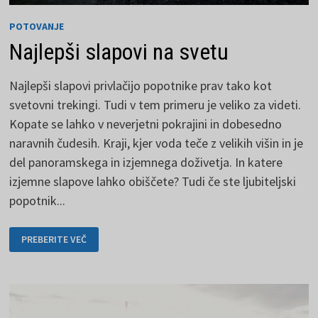
POTOVANJE
Najlepši slapovi na svetu
Najlepši slapovi privlačijo popotnike prav tako kot
svetovni trekingi. Tudi v tem primeru je veliko za videti.
Kopate se lahko v neverjetni pokrajini in dobesedno
naravnih čudesih. Kraji, kjer voda teče z velikih višin in je
del panoramskega in izjemnega doživetja. In katere
izjemne slapove lahko obiščete? Tudi če ste ljubiteljski
popotnik...
NAJLEPŠI
PREBERITE VEČ
SLAPOVI
NA
SVETU