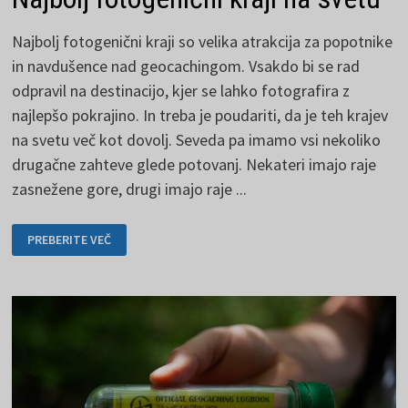
Najbolj fotogenični kraji so velika atrakcija za popotnike
in navdušence nad geocachingom. Vsakdo bi se rad
odpravil na destinacijo, kjer se lahko fotografira z
najlepšo pokrajino. In treba je poudariti, da je teh krajev
na svetu več kot dovolj. Seveda pa imamo vsi nekoliko
drugačne zahteve glede potovanj. Nekateri imajo raje
zasnežene gore, drugi imajo raje ...
NAJBOLJ
PREBERITE VEČ
FOTOGENIČNI
KRAJI
NA
SVETU