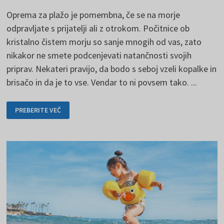
Oprema za plažo je pomembna, če se na morje
odpravljate s prijatelji ali z otrokom. Počitnice ob
kristalno čistem morju so sanje mnogih od vas, zato
nikakor ne smete podcenjevati natančnosti svojih
priprav. Nekateri pravijo, da bodo s seboj vzeli kopalke in
brisačo in da je to vse. Vendar to ni povsem tako. ...
OPREMA
PREBERITE VEČ
ZA
PLAŽO
OD
A
DO
Ž