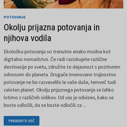
POTOVANJE
Okolju prijazna potovanja in
njihova vodila
Ekološka potovanja so trenutno enako modna kot
digitalno nomadstvo. Če radi raziskujete različne
destinacije po svetu, združite to dejavnost s pozitivnim
odnosom do planeta. Drugače imenovano trajnostno
potovanje ne bo razveselilo le vaše duše, temveč tudi
celoten planet. Okolju prijaznega potovanja se lahko
lotimo z različnih vidikov. Od vas je odvisno, kako se
boste odločili, da se boste odločili za ...
OKOLJU
PREBERITE VEČ
PRIJAZNA
POTOVANJA