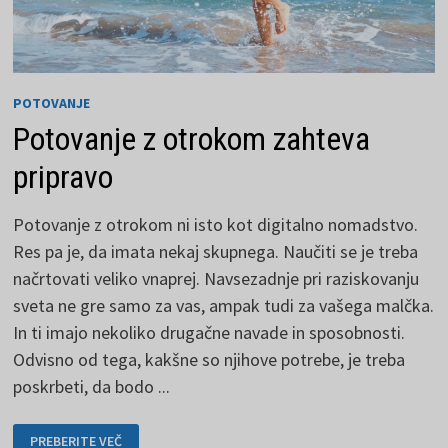
POTOVANJE
Potovanje z otrokom zahteva
pripravo
Potovanje z otrokom ni isto kot digitalno nomadstvo.
Res pa je, da imata nekaj skupnega. Naučiti se je treba
načrtovati veliko vnaprej. Navsezadnje pri raziskovanju
sveta ne gre samo za vas, ampak tudi za vašega malčka.
In ti imajo nekoliko drugačne navade in sposobnosti.
Odvisno od tega, kakšne so njihove potrebe, je treba
poskrbeti, da bodo ...
POTOVANJE
PREBERITE VEČ
Z