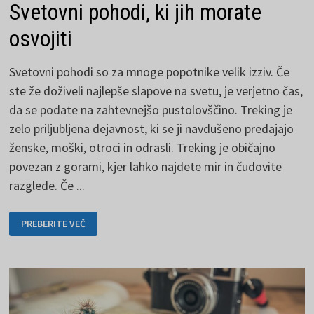
Svetovni pohodi, ki jih morate
osvojiti
Svetovni pohodi so za mnoge popotnike velik izziv. Če
ste že doživeli najlepše slapove na svetu, je verjetno čas,
da se podate na zahtevnejšo pustolovščino. Treking je
zelo priljubljena dejavnost, ki se ji navdušeno predajajo
ženske, moški, otroci in odrasli. Treking je običajno
povezan z gorami, kjer lahko najdete mir in čudovite
razglede. Če ...
SVETOVNI
PREBERITE VEČ
POHODI,
KI
JIH
MORATE
OSVOJITI