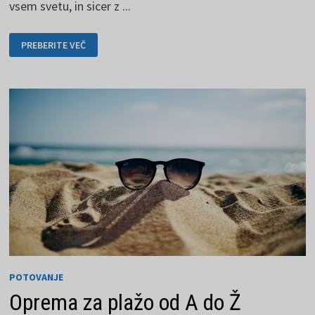
vsem svetu, in sicer z ...
GEOCACHING
PREBERITE VEČ
JE
PRILJUBLJENA
IN
ZABAVNA
DEJAVNOST
POTOVANJE
Oprema za plažo od A do Ž