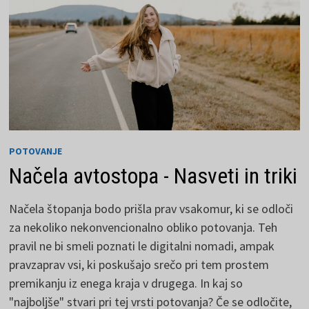
POTOVANJE
Načela avtostopa - Nasveti in triki
Načela štopanja bodo prišla prav vsakomur, ki se odloči
za nekoliko nekonvencionalno obliko potovanja. Teh
pravil ne bi smeli poznati le digitalni nomadi, ampak
pravzaprav vsi, ki poskušajo srečo pri tem prostem
premikanju iz enega kraja v drugega. In kaj so
"najboljše" stvari pri tej vrsti potovanja? Če se odločite,