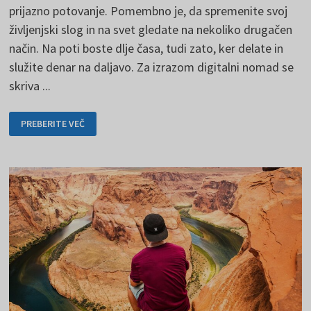
prijazno potovanje. Pomembno je, da spremenite svoj
življenjski slog in na svet gledate na nekoliko drugačen
način. Na poti boste dlje časa, tudi zato, ker delate in
služite denar na daljavo. Za izrazom digitalni nomad se
skriva ...
DIGITALNO
PREBERITE VEČ
NOMADSTVO
V
PRAKSI