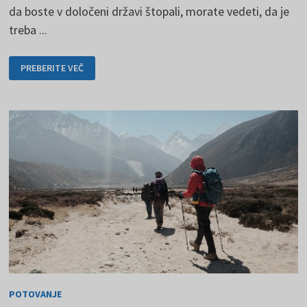
da boste v določeni državi štopali, morate vedeti, da je
treba ...
NAČELA
PREBERITE VEČ
AVTOSTOPA
-
NASVETI
IN
TRIKI
POTOVANJE