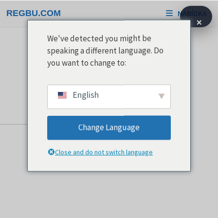
Přeskočit
REGBU.COM
NABÍDKA
na
×
obsah
We've detected you might be
speaking a different language. Do
you want to change to:
English
Change Language
Close and do not switch language