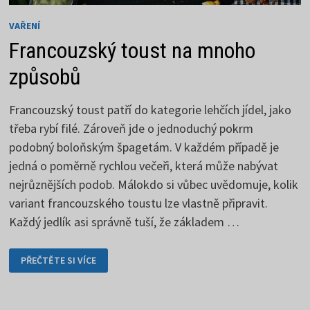
VAŘENÍ
Francouzský toust na mnoho
způsobů
Francouzský toust patří do kategorie lehčích jídel, jako
třeba rybí filé. Zároveň jde o jednoduchý pokrm
podobný boloňským špagetám. V každém případě je
jedná o poměrně rychlou večeři, která může nabývat
nejrůznějších podob. Málokdo si vůbec uvědomuje, kolik
variant francouzského toustu lze vlastně připravit.
Každý jedlík asi správně tuší, že základem …
FRANCOUZSKÝ
PŘEČTĚTE SI VÍCE
TOUST
NA
MNOHO
ZPŮSOBŮ