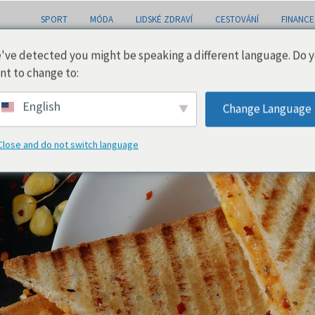
SPORT
MÓDA
LIDSKÉ ZDRAVÍ
CESTOVÁNÍ
FINANCE
've detected you might be speaking a different language. Do 
nt to change to:
English
Change Language
Close and do not switch language