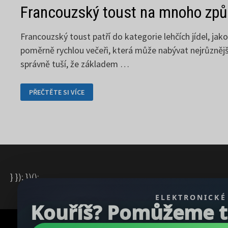
Francouzský toust na mnoho zp
Francouzský toust patří do kategorie lehčích jídel, j
poměrně rychlou večeři, která může nabývat nejrůznější
správně tuší, že základem …
FRANCOUZSKÝ
PŘEČTĚTE SI VÍCE
TOUST
NA
MNOHO
ZPŮSOBŮ
} }); })();
ELEKTRONICKÉ
Kouříš? Pomůžeme ti 
Copyright © 2026
REGBU.COM
.