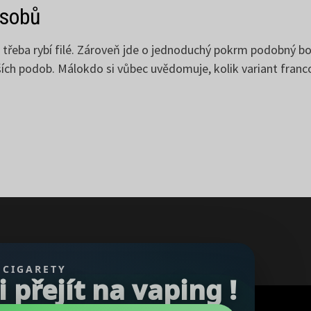
ůsobů
ako třeba rybí filé. Zároveň jde o jednoduchý pokrm podobný
ch podob. Málokdo si vůbec uvědomuje, kolik variant francou
 CIGARETY
přejít na vaping !