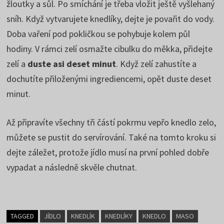
žloutky a sůl. Po smíchání je třeba vložit ještě vyšlehaný
sníh. Když vytvarujete knedlíky, dejte je povařit do vody.
Doba vaření pod pokličkou se pohybuje kolem půl
hodiny. V rámci zelí osmažte cibulku do měkka, přidejte
zelí a
duste asi deset minut
. Když zelí zahustíte a
dochutíte přiloženými ingrediencemi, opět duste deset
minut.
Až připravíte všechny tři částí pokrmu vepřo knedlo zelo,
můžete se pustit do servírování. Také na tomto kroku si
dejte záležet, protože jídlo musí na první pohled dobře
vypadat a následně skvěle chutnat.
TAGGED
JÍDLO
KNEDLÍK
KNEDLÍKY
KNEDLO
MASO