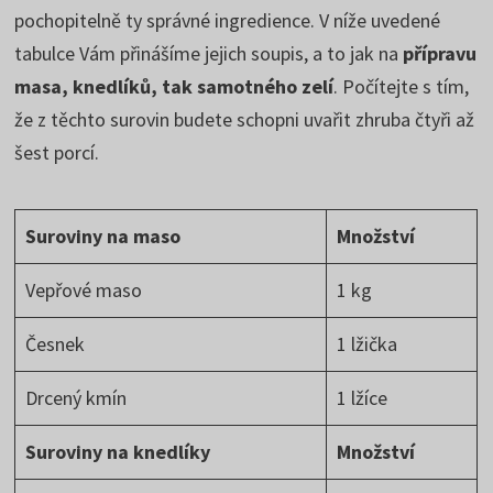
pochopitelně ty správné ingredience. V níže uvedené
tabulce Vám přinášíme jejich soupis, a to jak na
přípravu
masa, knedlíků, tak samotného zelí
. Počítejte s tím,
že z těchto surovin budete schopni uvařit zhruba čtyři až
šest porcí.
Suroviny na maso
Množství
Vepřové maso
1 kg
Česnek
1 lžička
Drcený kmín
1 lžíce
Suroviny na knedlíky
Množství