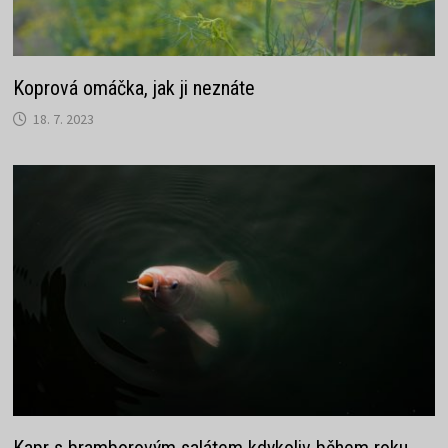
Koprová omáčka, jak ji neznáte
18. 7. 2023
Kapr s bramborovým salátem kdykoliv během roku