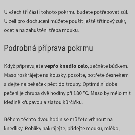
U všech tří částí tohoto pokrmu budete potřebovat sůl.
U zelí pro dochucení můžete použít ještě třtinový cukr,
ocet a na zahuštění třeba mouku.
Podrobná příprava pokrmu
Když připravujete
vepřo knedlo zelo
, začněte bůčkem.
Maso rozkrájejte na kousky, posolte, potřete česnekem
a dejte na pekáček péct do trouby. Optimální doba
pečení je zhruba dvě hodiny při 180 °C. Maso by mělo mít
ideálně křupavou a zlatou kůrčičku.
Během těchto dvou hodin se můžete vrhnout na
knedlíky. Rohlíky nakrájejte, přidejte mouku, mléko,