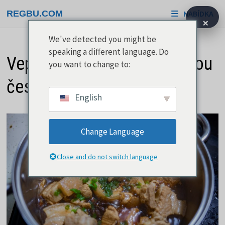
Přeskočit
REGBU.COM
NABÍDKA
na
×
obsah
We've detected you might be
speaking a different language. Do
Vepřo knedlo zelo je známou
you want to change to:
českou klasikou
English
Change Language
Close and do not switch language