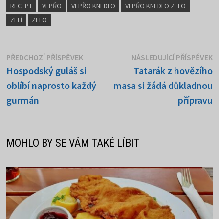
RECEPT
VEPŘO
VEPŘO KNEDLO
VEPŘO KNEDLO ZELO
ZELÍ
ZELO
Navigace
Předchozí
N
PŘEDCHOZÍ PŘÍSPĚVEK
NÁSLEDUJÍCÍ PŘÍSPĚVEK
příspěvek:
p
Hospodský guláš si
Tatarák z hovězího
pro
oblíbí naprosto každý
masa si žádá důkladnou
příspěvek
gurmán
přípravu
MOHLO BY SE VÁM TAKÉ LÍBIT