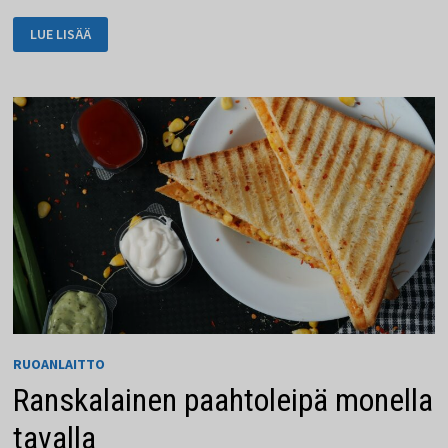
SPAGHETTI
LUE LISÄÄ
ALIO
OLIO
VOI
TEHDÄ
KUKA
TAHANSA.
RUOANLAITTO
Ranskalainen paahtoleipä monella
tavalla