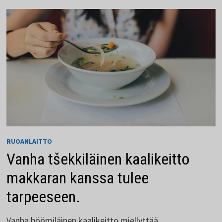
VALMISTUS
A:STA
Z:HEN
RUOANLAITTO
Vanha tšekkiläinen kaalikeitto
makkaran kanssa tulee
tarpeeseen.
Vanha böömiläinen kaalikeitto miellyttää