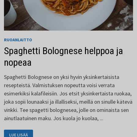
RUOANLAITTO
Spaghetti Bolognese helppoa ja
nopeaa
Spaghetti Bolognese on yksi hyvin yksinkertaisista
resepteistä. Valmistuksen nopeutta voisi verrata
esimerkiksi kalafileisiin. Jos etsit yksinkertaista ruokaa,
joka sopii lounaaksi ja illalliseksi, meillä on sinulle kätevä
vinkki. Tee spagetti bolognesea, jolle on ominaista sen
ainutlaatuinen maku. Jos kuola jo kuolaa, ...
SPAGHETTI
LUE LISÄÄ
BOLOGNESE