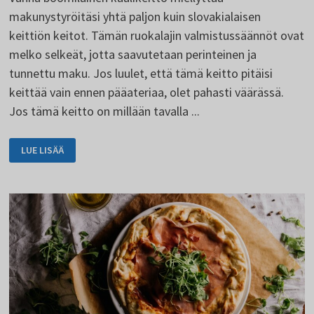
makunystyröitäsi yhtä paljon kuin slovakialaisen
keittiön keitot. Tämän ruokalajin valmistussäännöt ovat
melko selkeät, jotta saavutetaan perinteinen ja
tunnettu maku. Jos luulet, että tämä keitto pitäisi
keittää vain ennen pääateriaa, olet pahasti väärässä.
Jos tämä keitto on millään tavalla ...
VANHA
LUE LISÄÄ
TŠEKKILÄINEN
KAALIKEITTO
MAKKARAN
KANSSA
TULEE
TARPEESEEN.