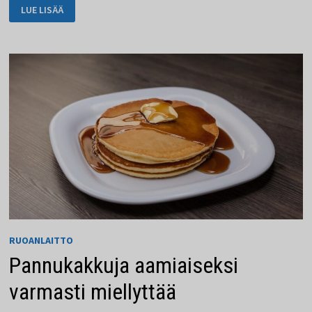
SLOVAKIALAINEN
LUE LISÄÄ
KEITTIÖ
VALLOITTAA
SINUT
RUOANLAITTO
Pannukakkuja aamiaiseksi
varmasti miellyttää