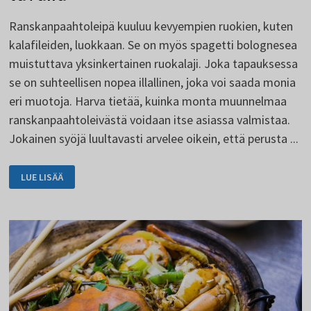
Ranskanpaahtoleipä kuuluu kevyempien ruokien, kuten
kalafileiden, luokkaan. Se on myös spagetti bolognesea
muistuttava yksinkertainen ruokalaji. Joka tapauksessa
se on suhteellisen nopea illallinen, joka voi saada monia
eri muotoja. Harva tietää, kuinka monta muunnelmaa
ranskanpaahtoleivästä voidaan itse asiassa valmistaa.
Jokainen syöjä luultavasti arvelee oikein, että perusta ...
RANSKALAINEN
LUE LISÄÄ
PAAHTOLEIPÄ
MONELLA
TAVALLA