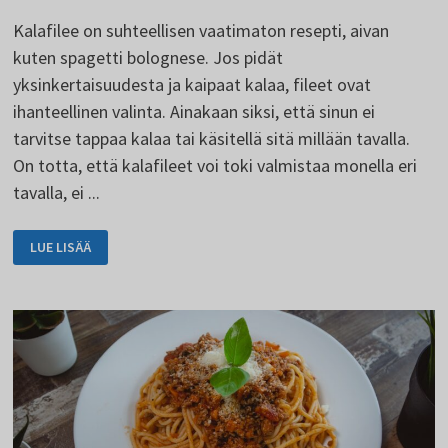
Kalafilee on suhteellisen vaatimaton resepti, aivan
kuten spagetti bolognese. Jos pidät
yksinkertaisuudesta ja kaipaat kalaa, fileet ovat
ihanteellinen valinta. Ainakaan siksi, että sinun ei
tarvitse tappaa kalaa tai käsitellä sitä millään tavalla.
On totta, että kalafileet voi toki valmistaa monella eri
tavalla, ei ...
KALAFILEET
LUE LISÄÄ
VOIVAT
OLLA
MAULTAAN
JA
MUODOLTAAN
ERINOMAISIA.