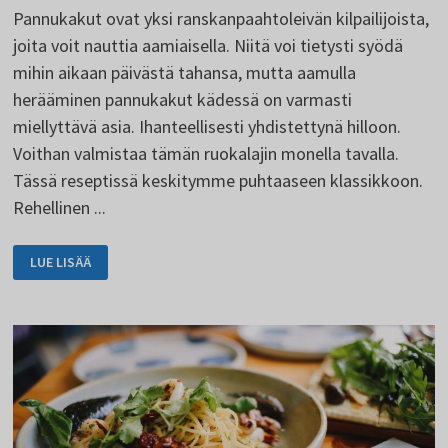
Pannukakut ovat yksi ranskanpaahtoleivän kilpailijoista,
joita voit nauttia aamiaisella. Niitä voi tietysti syödä
mihin aikaan päivästä tahansa, mutta aamulla
herääminen pannukakut kädessä on varmasti
miellyttävä asia. Ihanteellisesti yhdistettynä hilloon.
Voithan valmistaa tämän ruokalajin monella tavalla.
Tässä reseptissä keskitymme puhtaaseen klassikkoon.
Rehellinen ...
PANNUKAKKUJA
LUE LISÄÄ
AAMIAISEKSI
VARMASTI
MIELLYTTÄÄ