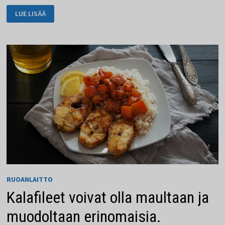
ERISKUMMALLISIA
LUE LISÄÄ
RUOKIA,
JOITA
ET
HALUA
MAISTAA
RUOANLAITTO
Kalafileet voivat olla maultaan ja
muodoltaan erinomaisia.