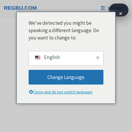
Siirry
REGBU.COM
VALIKKO
sisältöön
×
We've detected you might be
speaking a different language. Do
you want to change to:
English
Change Language
Close and do not switch language