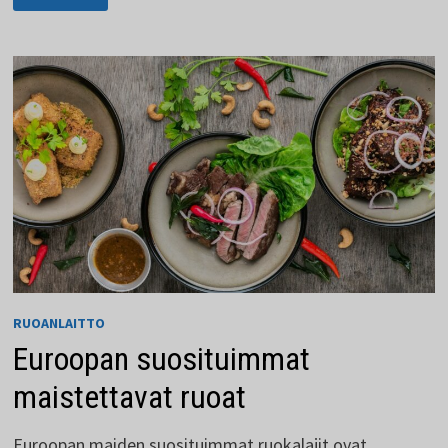
HELPPOA
JA
NOPEAA
RUOANLAITTO
Euroopan suosituimmat
maistettavat ruoat
Euroopan maiden suosituimmat ruokalajit ovat