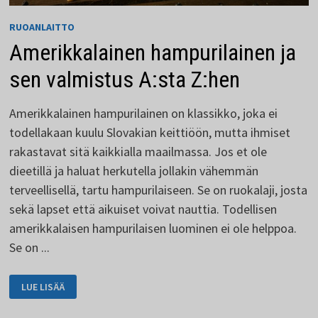
RUOANLAITTO
Amerikkalainen hampurilainen ja
sen valmistus A:sta Z:hen
Amerikkalainen hampurilainen on klassikko, joka ei
todellakaan kuulu Slovakian keittiöön, mutta ihmiset
rakastavat sitä kaikkialla maailmassa. Jos et ole
dieetillä ja haluat herkutella jollakin vähemmän
terveellisellä, tartu hampurilaiseen. Se on ruokalaji, josta
sekä lapset että aikuiset voivat nauttia. Todellisen
amerikkalaisen hampurilaisen luominen ei ole helppoa.
Se on ...
AMERIKKALAINEN
LUE LISÄÄ
HAMPURILAINEN
JA
SEN