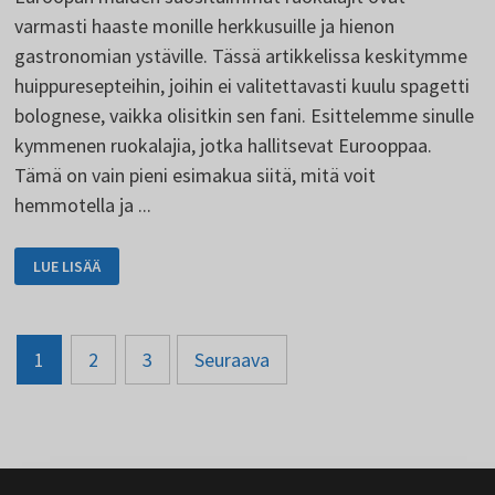
varmasti haaste monille herkkusuille ja hienon
gastronomian ystäville. Tässä artikkelissa keskitymme
huippuresepteihin, joihin ei valitettavasti kuulu spagetti
bolognese, vaikka olisitkin sen fani. Esittelemme sinulle
kymmenen ruokalajia, jotka hallitsevat Eurooppaa.
Tämä on vain pieni esimakua siitä, mitä voit
hemmotella ja ...
EUROOPAN
LUE LISÄÄ
SUOSITUIMMAT
MAISTETTAVAT
RUOAT
Artikkelien
1
2
3
Seuraava
sivutus