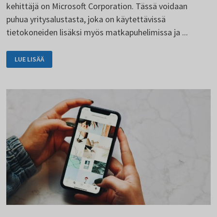
kehittäjä on Microsoft Corporation. Tässä voidaan
puhua yritysalustasta, joka on käytettävissä
tietokoneiden lisäksi myös matkapuhelimissa ja ...
MICROSOFT
LUE LISÄÄ
TEAMSIA
KÄYTETÄÄN
VIESTINTÄÄN