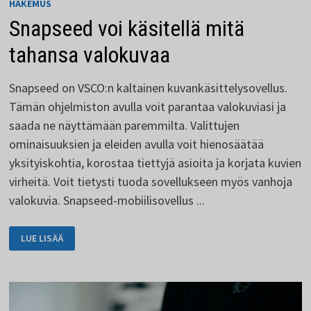
HAKEMUS
Snapseed voi käsitellä mitä
tahansa valokuvaa
Snapseed on VSCO:n kaltainen kuvankäsittelysovellus.
Tämän ohjelmiston avulla voit parantaa valokuviasi ja
saada ne näyttämään paremmilta. Valittujen
ominaisuuksien ja eleiden avulla voit hienosäätää
yksityiskohtia, korostaa tiettyjä asioita ja korjata kuvien
virheitä. Voit tietysti tuoda sovellukseen myös vanhoja
valokuvia. Snapseed-mobiilisovellus ...
SNAPSEED
LUE LISÄÄ
VOI
KÄSITELLÄ
MITÄ
TAHANSA
VALOKUVAA