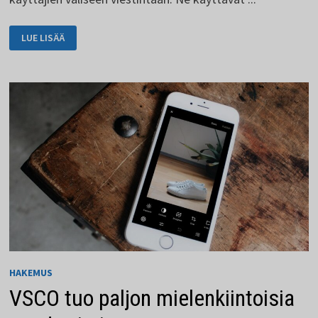
MESSENGER
LUE LISÄÄ
ON
FACEBOOKIN
KÄYTÄNNÖLLINEN
HAARA
HAKEMUS
VSCO tuo paljon mielenkiintoisia