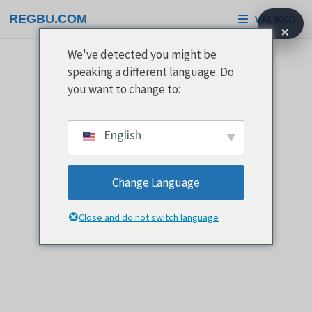
Siirry
REGBU.COM
VALIKKO
sisältöön
×
We've detected you might be
speaking a different language. Do
you want to change to:
English
Change Language
Close and do not switch language