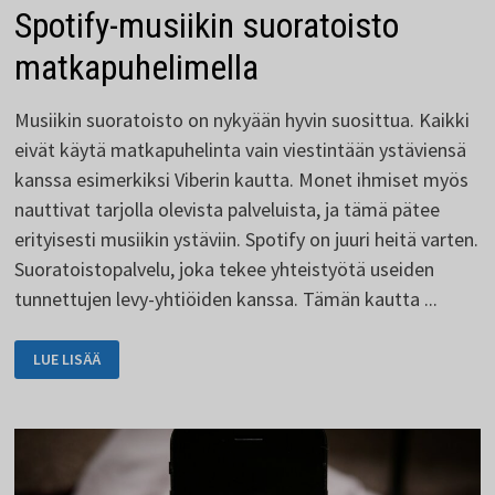
Spotify-musiikin suoratoisto
matkapuhelimella
Musiikin suoratoisto on nykyään hyvin suosittua. Kaikki
eivät käytä matkapuhelinta vain viestintään ystäviensä
kanssa esimerkiksi Viberin kautta. Monet ihmiset myös
nauttivat tarjolla olevista palveluista, ja tämä pätee
erityisesti musiikin ystäviin. Spotify on juuri heitä varten.
Suoratoistopalvelu, joka tekee yhteistyötä useiden
tunnettujen levy-yhtiöiden kanssa. Tämän kautta ...
SPOTIFY-
LUE LISÄÄ
MUSIIKIN
SUORATOISTO
MATKAPUHELIMELLA