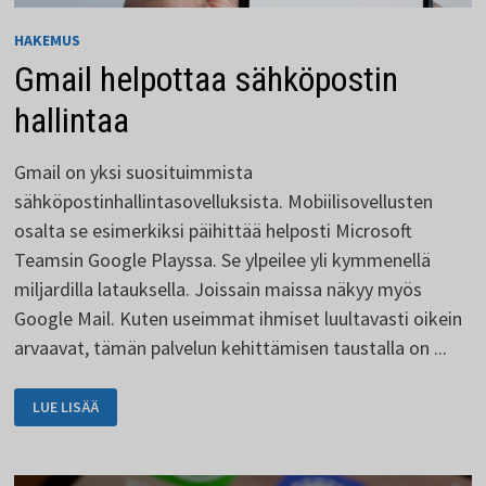
HAKEMUS
Gmail helpottaa sähköpostin
hallintaa
Gmail on yksi suosituimmista
sähköpostinhallintasovelluksista. Mobiilisovellusten
osalta se esimerkiksi päihittää helposti Microsoft
Teamsin Google Playssa. Se ylpeilee yli kymmenellä
miljardilla latauksella. Joissain maissa näkyy myös
Google Mail. Kuten useimmat ihmiset luultavasti oikein
arvaavat, tämän palvelun kehittämisen taustalla on ...
GMAIL
LUE LISÄÄ
HELPOTTAA
SÄHKÖPOSTIN
HALLINTAA