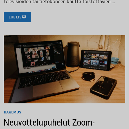
televisioiden tai tietokoneen kautta toistettavien ...
NETFLIXISTÄ
LUE LISÄÄ
ON
MYÖS
MOBIILIVERSIO
HAKEMUS
Neuvottelupuhelut Zoom-