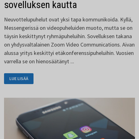
sovelluksen kautta
Neuvottelupuhelut ovat yksi tapa kommunikoida. Kyllä,
Messengerissä on videopuheluiden muoto, mutta se on
täysin keskittynyt ryhmäpuheluihin. Sovelluksen takana
on yhdysvaltalainen Zoom Video Communications. Aivan
alussa yritys keskittyi etäkonferenssipuheluihin. Vuosien
varrella se on hienosäätänyt ...
NEUVOTTELUPUHELUT
LUE LISÄÄ
ZOOM-
SOVELLUKSEN
KAUTTA