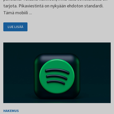
tarjota. Pikaviestintä on nykyään ehdoton standardi.
Tämä mobiili ...
VIBER
LUE LISÄÄ
VAIHTOEHTONA
WHATSAPPILLE
HAKEMUS