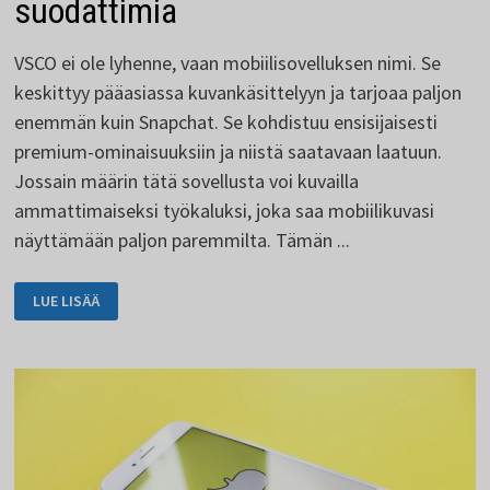
suodattimia
VSCO ei ole lyhenne, vaan mobiilisovelluksen nimi. Se
keskittyy pääasiassa kuvankäsittelyyn ja tarjoaa paljon
enemmän kuin Snapchat. Se kohdistuu ensisijaisesti
premium-ominaisuuksiin ja niistä saatavaan laatuun.
Jossain määrin tätä sovellusta voi kuvailla
ammattimaiseksi työkaluksi, joka saa mobiilikuvasi
näyttämään paljon paremmilta. Tämän ...
VSCO
LUE LISÄÄ
TUO
PALJON
MIELENKIINTOISIA
SUODATTIMIA