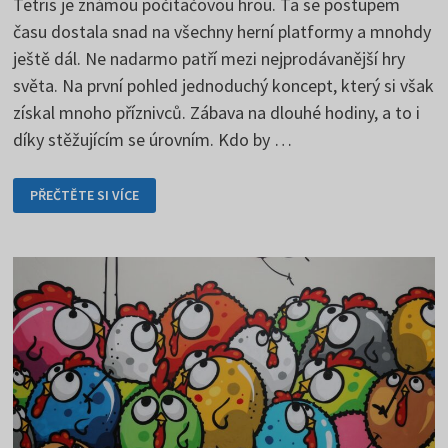
Tetris je známou počítačovou hrou. Ta se postupem
času dostala snad na všechny herní platformy a mnohdy
ještě dál. Ne nadarmo patří mezi nejprodávanější hry
světa. Na první pohled jednoduchý koncept, který si však
získal mnoho příznivců. Zábava na dlouhé hodiny, a to i
díky stěžujícím se úrovním. Kdo by …
TETRIS
PŘEČTĚTE SI VÍCE
–
KDE
TO
VŠECHNO
ZAČALO?