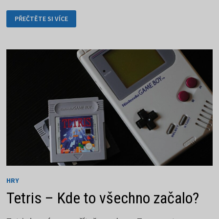
MINECRAFT
PŘEČTĚTE SI VÍCE
JE
SVĚT
SÁM
PRO
SEBE
HRY
Tetris – Kde to všechno začalo?