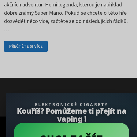
akčních adventur. Herní legenda, kterou je například
dobře známý Super Mario. Pokud se chcete o této hře
dozvědět něco více, začtěte se do následujících řádků.
…
GTA
PŘEČTĚTE SI VÍCE
–
ŽIVOT
POULIČNÍHO
GANGSTERA
} }); })();
ELEKTRONICKÉ CIGARETY
Kouříš? Pomůžeme ti přejít na
vaping !
Copyright © 2026
REGBU.COM
.