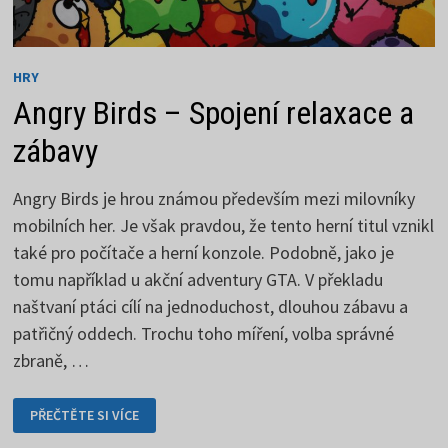
HRY
Angry Birds – Spojení relaxace a
zábavy
Angry Birds je hrou známou především mezi milovníky
mobilních her. Je však pravdou, že tento herní titul vznikl
také pro počítače a herní konzole. Podobně, jako je
tomu například u akční adventury GTA. V překladu
naštvaní ptáci cílí na jednoduchost, dlouhou zábavu a
patřičný oddech. Trochu toho míření, volba správné
zbraně, …
ANGRY
PŘEČTĚTE SI VÍCE
BIRDS
–