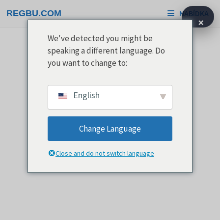
Přeskočit
REGBU.COM
NABÍDKA
na
×
obsah
We've detected you might be
speaking a different language. Do
you want to change to:
English
Change Language
Close and do not switch language