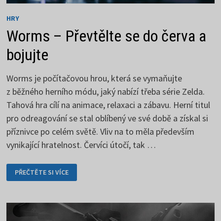
HRY
Worms – Převtělte se do červa a
bojujte
Worms je počítačovou hrou, která se vymaňujte
z běžného herního módu, jaký nabízí třeba série Zelda.
Tahová hra cílí na animace, relaxaci a zábavu. Herní titul
pro odreagování se stal oblíbený ve své době a získal si
příznivce po celém světě. Vliv na to měla především
vynikající hratelnost. Červíci útočí, tak …
WORMS
PŘEČTĚTE SI VÍCE
–
PŘEVTĚLTE
SE
DO
ČERVA
A
BOJUJTE