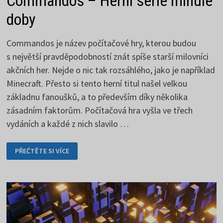
Commandos – Herní série minulé
doby
Commandos je název počítačové hry, kterou budou
s největší pravděpodobností znát spíše starší milovníci
akčních her. Nejde o nic tak rozsáhlého, jako je například
Minecraft. Přesto si tento herní titul našel velkou
základnu fanoušků, a to především díky několika
zásadním faktorům. Počítačová hra vyšla ve třech
vydáních a každé z nich slavilo …
COMMANDOS
PŘEČTĚTE SI VÍCE
–
HERNÍ
SÉRIE
MINULÉ
DOBY