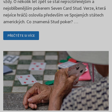
vždy. O několik let zpět se stal nejrozšířenějším a
nejoblíbenějším pokerem Seven Card Stud. Verze, která
nejvíce hráčů oslovila především ve Spojených státech
amerických. Co znamená Stud poker? …
SEVEN
PŘEČTĚTE SI VÍCE
CARD
STUD
JE
POPULÁRNÍ
VARIANTA
POKERU