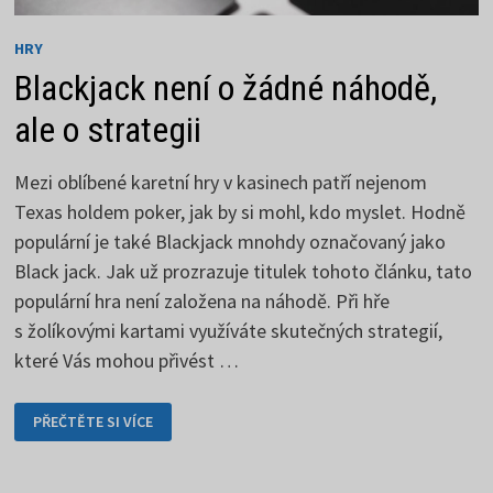
HRY
Blackjack není o žádné náhodě,
ale o strategii
Mezi oblíbené karetní hry v kasinech patří nejenom
Texas holdem poker, jak by si mohl, kdo myslet. Hodně
populární je také Blackjack mnohdy označovaný jako
Black jack. Jak už prozrazuje titulek tohoto článku, tato
populární hra není založena na náhodě. Při hře
s žolíkovými kartami využíváte skutečných strategií,
které Vás mohou přivést …
BLACKJACK
PŘEČTĚTE SI VÍCE
NENÍ
O
ŽÁDNÉ
NÁHODĚ,
ALE