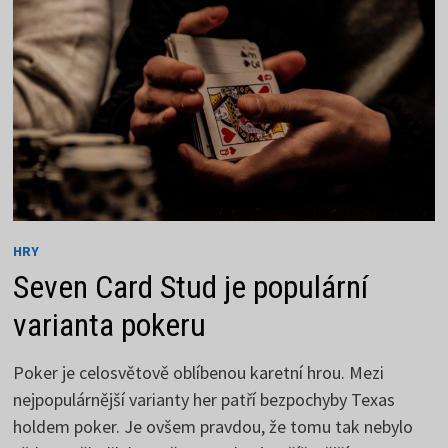
VERZE
HRY
Seven Card Stud je populární
varianta pokeru
Poker je celosvětově oblíbenou karetní hrou. Mezi
nejpopulárnější varianty her patří bezpochyby Texas
holdem poker. Je ovšem pravdou, že tomu tak nebylo