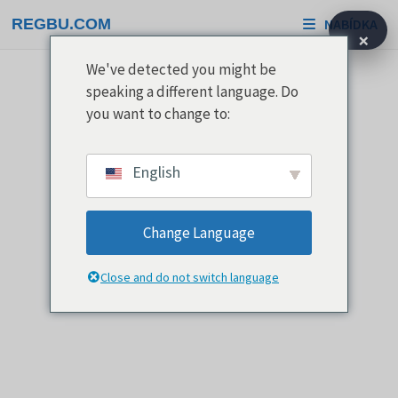
Přeskočit
REGBU.COM
NABÍDKA
na
×
obsah
We've detected you might be
speaking a different language. Do
you want to change to:
English
Change Language
Close and do not switch language