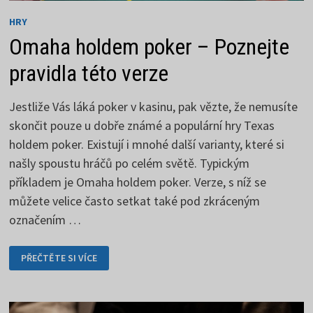
HRY
Omaha holdem poker – Poznejte
pravidla této verze
Jestliže Vás láká poker v kasinu, pak vězte, že nemusíte
skončit pouze u dobře známé a populární hry Texas
holdem poker. Existují i mnohé další varianty, které si
našly spoustu hráčů po celém světě. Typickým
příkladem je Omaha holdem poker. Verze, s níž se
můžete velice často setkat také pod zkráceným
označením …
OMAHA
PŘEČTĚTE SI VÍCE
HOLDEM
POKER
–
POZNEJTE
PRAVIDLA
TÉTO