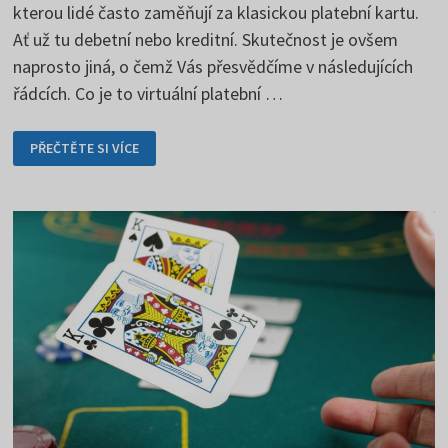
kterou lidé často zaměňují za klasickou platební kartu.
Ať už tu debetní nebo kreditní. Skutečnost je ovšem
naprosto jiná, o čemž Vás přesvědčíme v následujících
řádcích. Co je to virtuální platební …
VIRTUÁLNÍ
PŘEČTĚTE SI VÍCE
PLATEBNÍ
KARTA
NENÍ
KLASICKÁ
PLATEBNÍ
KARTA