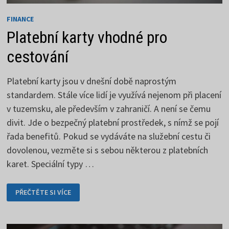
FINANCE
Platební karty vhodné pro
cestování
Platební karty jsou v dnešní době naprostým
standardem. Stále více lidí je využívá nejenom při placení
v tuzemsku, ale především v zahraničí. A není se čemu
divit. Jde o bezpečný platební prostředek, s nímž se pojí
řada benefitů. Pokud se vydáváte na služební cestu či
dovolenou, vezměte si s sebou některou z platebních
karet. Speciální typy …
PLATEBNÍ
PŘEČTĚTE SI VÍCE
KARTY
VHODNÉ
PRO
CESTOVÁNÍ