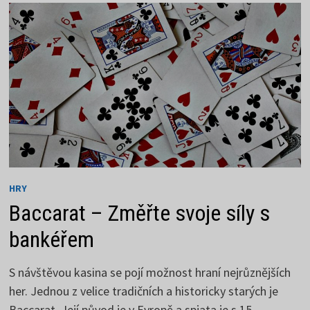
KLASICKÉHO
BACCARATU
HRY
Baccarat – Změřte svoje síly s
bankéřem
S návštěvou kasina se pojí možnost hraní nejrůznějších
her. Jednou z velice tradičních a historicky starých je
Baccarat. Její původ je v Evropě a spjata je s 15.