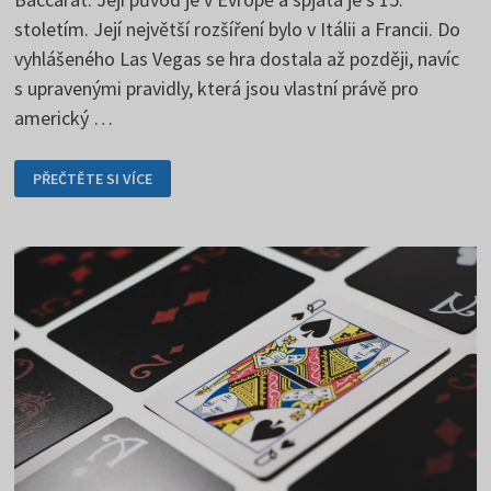
stoletím. Její největší rozšíření bylo v Itálii a Francii. Do
vyhlášeného Las Vegas se hra dostala až později, navíc
s upravenými pravidly, která jsou vlastní právě pro
americký …
BACCARAT
PŘEČTĚTE SI VÍCE
–
ZMĚŘTE
SVOJE
SÍLY
S
BANKÉŘEM