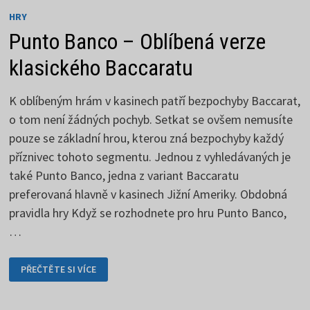
HRY
Punto Banco – Oblíbená verze
klasického Baccaratu
K oblíbeným hrám v kasinech patří bezpochyby Baccarat,
o tom není žádných pochyb. Setkat se ovšem nemusíte
pouze se základní hrou, kterou zná bezpochyby každý
příznivec tohoto segmentu. Jednou z vyhledávaných je
také Punto Banco, jedna z variant Baccaratu
preferovaná hlavně v kasinech Jižní Ameriky. Obdobná
pravidla hry Když se rozhodnete pro hru Punto Banco,
…
PUNTO
PŘEČTĚTE SI VÍCE
BANCO
–
OBLÍBENÁ
VERZE