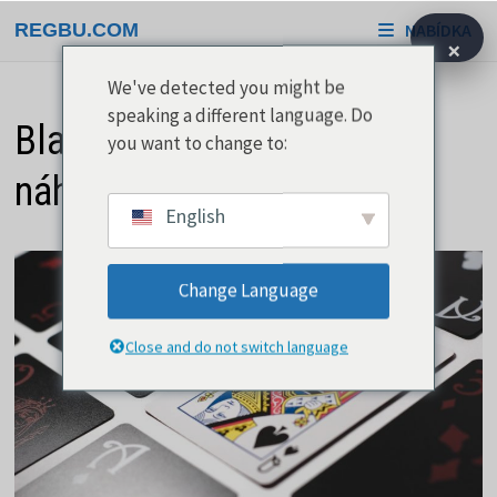
Přeskočit
REGBU.COM
NABÍDKA
na
×
obsah
We've detected you might be
speaking a different language. Do
Blackjack není o žádné
you want to change to:
náhodě, ale o strategii
English
Change Language
Close and do not switch language