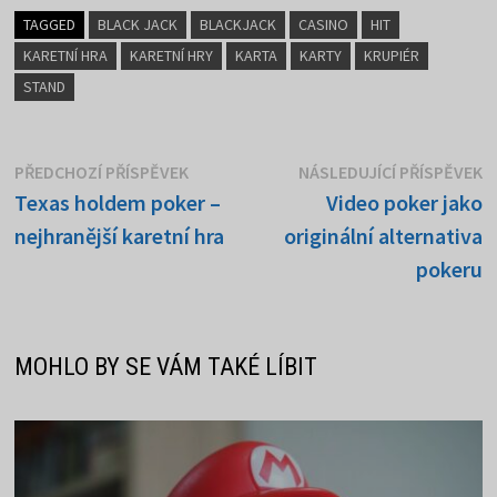
TAGGED
BLACK JACK
BLACKJACK
CASINO
HIT
KARETNÍ HRA
KARETNÍ HRY
KARTA
KARTY
KRUPIÉR
STAND
Navigace
Předchozí
N
PŘEDCHOZÍ PŘÍSPĚVEK
NÁSLEDUJÍCÍ PŘÍSPĚVEK
příspěvek:
p
Texas holdem poker –
Video poker jako
pro
nejhranější karetní hra
originální alternativa
příspěvek
pokeru
MOHLO BY SE VÁM TAKÉ LÍBIT