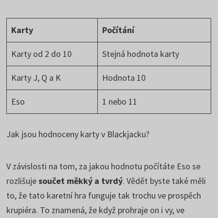
Karty
Počítání
Karty od 2 do 10
Stejná hodnota karty
Karty J, Q a K
Hodnota 10
Eso
1 nebo 11
Jak jsou hodnoceny karty v Blackjacku?
V závislosti na tom, za jakou hodnotu počítáte Eso se
rozlišuje
součet měkký a tvrdý
. Vědět byste také měli
to, že tato karetní hra funguje tak trochu ve prospěch
krupiéra. To znamená, že když prohraje on i vy, ve