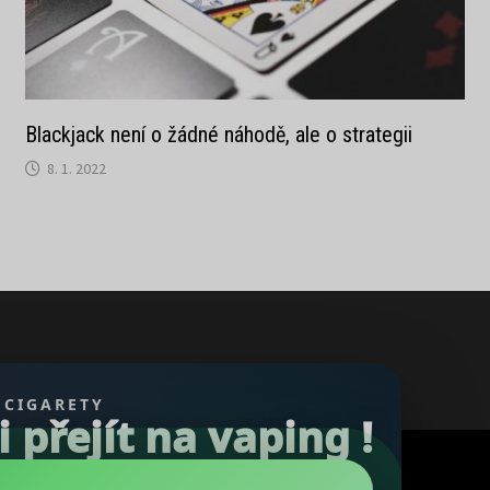
Blackjack není o žádné náhodě, ale o strategii
8. 1. 2022
 CIGARETY
přejít na vaping !