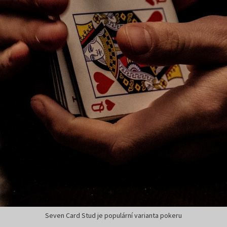
Seven Card Stud je populární varianta pokeru