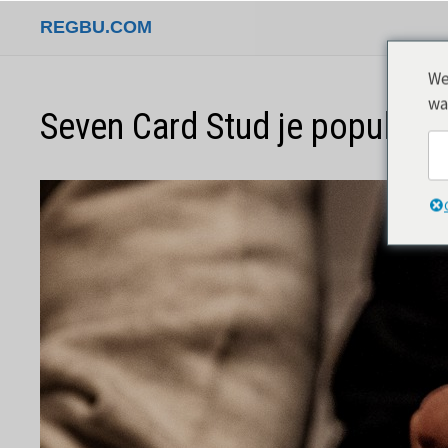
Přeskočit
REGBU.COM
na
obsah
We
wa
Seven Card Stud je populární