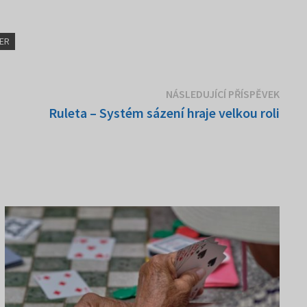
ER
Násle
NÁSLEDUJÍCÍ PŘÍSPĚVEK
přísp
Ruleta – Systém sázení hraje velkou roli