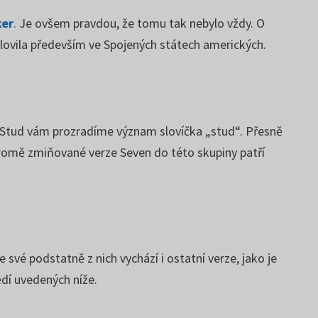
ker
.
Je ovšem pravdou, že tomu tak nebylo vždy. O
oslovila především ve Spojených státech amerických.
rd Stud vám prozradíme význam slovíčka „stud“. Přesně
Kromě zmiňované verze Seven do této skupiny patří
e své podstatně z nich vychází i ostatní verze, jako je
dí uvedených níže.