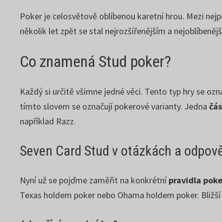
Poker je celosvětově oblíbenou karetní hrou. Mezi nejp
několik let zpět se stal nejrozšířenějším a nejoblíben
Co znamená Stud poker?
Každý si určitě všimne jedné věci. Tento typ hry se o
tímto slovem se označují pokerové varianty. Jedna
čás
například Razz.
Seven Card Stud v otázkách a odpov
Nyní už se pojďme zaměřit na konkrétní
pravidla pok
Texas holdem poker nebo Ohama holdem poker. Bližší