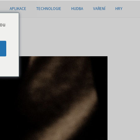
APLIKACE
TECHNOLOGIE
HUDBA
VAŘENÍ
HRY
you