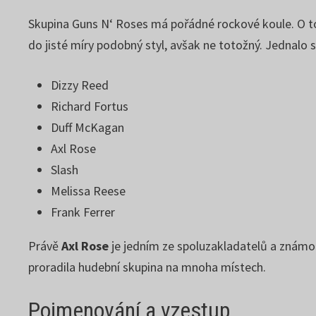
Skupina Guns N‘ Roses má pořádné rockové koule. O to
do jisté míry podobný styl, avšak ne totožný. Jednalo s
Dizzy Reed
Richard Fortus
Duff McKagan
Axl Rose
Slash
Melissa Reese
Frank Ferrer
Právě
Axl Rose
je jedním ze spoluzakladatelů a známou 
proradila hudební skupina na mnoha místech.
Pojmenování a vzestup