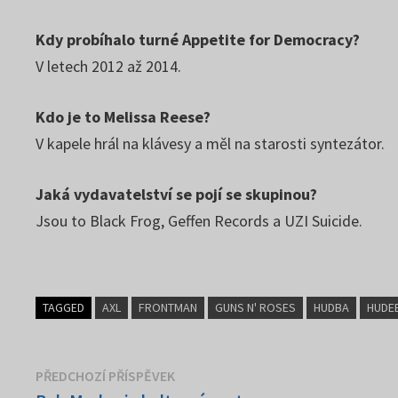
Kdy probíhalo turné Appetite for Democracy?
V letech 2012 až 2014.
Kdo je to Melissa Reese?
V kapele hrál na klávesy a měl na starosti syntezátor.
Jaká vydavatelství se pojí se skupinou?
Jsou to Black Frog, Geffen Records a UZI Suicide.
TAGGED
AXL
FRONTMAN
GUNS N' ROSES
HUDBA
HUDE
Navigace
Předchozí
PŘEDCHOZÍ PŘÍSPĚVEK