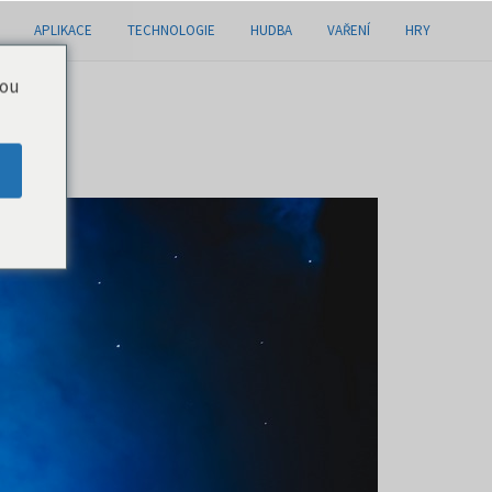
APLIKACE
TECHNOLOGIE
HUDBA
VAŘENÍ
HRY
you