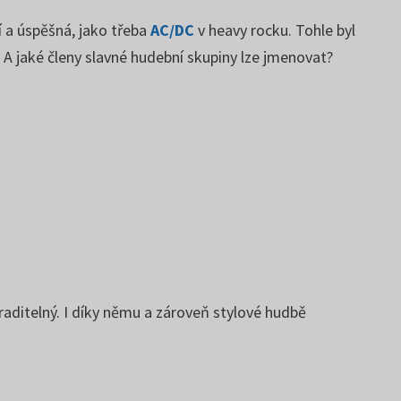
 a úspěšná, jako třeba
AC/DC
v heavy rocku. Tohle byl
. A jaké členy slavné hudební skupiny lze jmenovat?
raditelný. I díky němu a zároveň stylové hudbě