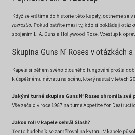
Když se vrátíme do historie této kapely, octneme se v 
rozrostlo
. Pokud patříte mezi ty, kdo si pokládají otá
spojením L. A. Guns a Hollywood Rose. Vzestup k oprav
Skupina Guns N‘ Roses v otázkách a
Kapela si během svého dlouhého fungování prošla dobr
k úspěšnému návratu na scénu, který nastal v letech 2
Jakými turné skupina Guns N‘ Roses ohromila své 
Vše začalo v roce 1987 na turné Appetite for Destructi
Jakou roli v kapele sehrál Slash?
Tento hudebník se zaměřoval na kytaru. V kapele působ