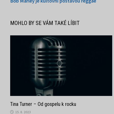
příspěvek:
Bob Marley je kultovní postavou reggae
pro
příspěvek
MOHLO BY SE VÁM TAKÉ LÍBIT
Tina Turner – Od gospelu k rocku
15. 8. 2023