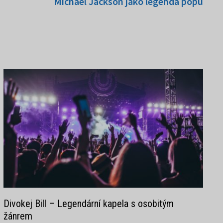
přísp
Michael Jackson jako legenda popu
Divokej Bill – Legendární kapela s osobitým
žánrem