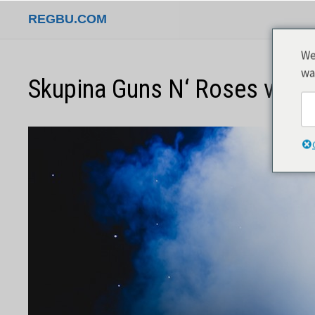
Přeskočit
REGBU.COM
na
obsah
We
wa
Skupina Guns N‘ Roses v det