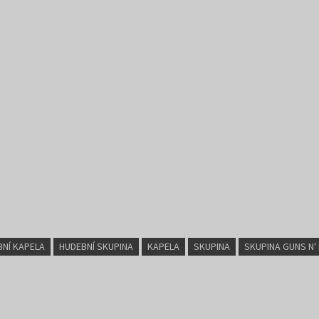
BNÍ KAPELA
HUDEBNÍ SKUPINA
KAPELA
SKUPINA
SKUPINA GUNS N'