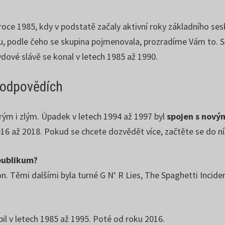
roce 1985, kdy v podstatě začaly aktivní roky základního se
zku, podle čeho se skupina pojmenovala, prozradíme Vám to. 
dové slávě se konal v letech 1985 až 1990.
 odpovědích
ým i zlým. Úpadek v letech 1994 až 1997 byl
spojen s
novým
016 až 2018. Pokud se chcete dozvědět více, začtěte se do 
publikum?
on. Těmi dalšími byla turné G N‘ R Lies, The Spaghetti Incid
il v letech 1985 až 1995. Poté od roku 2016.