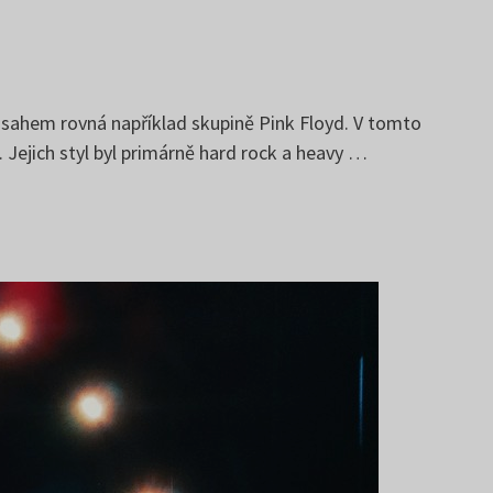
zsahem rovná například skupině Pink Floyd. V tomto
 Jejich styl byl primárně hard rock a heavy …