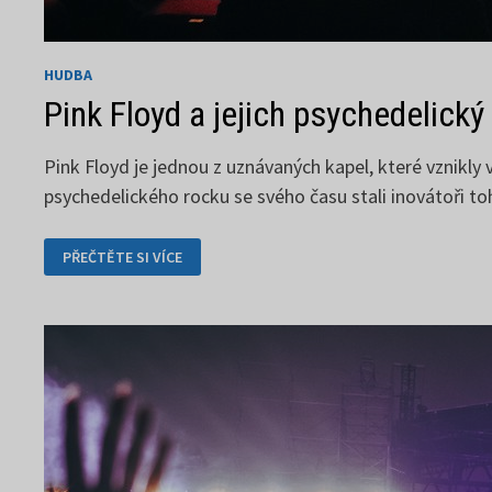
HUDBA
Pink Floyd a jejich psychedelický
Pink Floyd je jednou z uznávaných kapel, které vznikly v
psychedelického rocku se svého času stali inovátoři t
PINK
PŘEČTĚTE SI VÍCE
FLOYD
A
JEJICH
PSYCHEDELICKÝ
ROCK