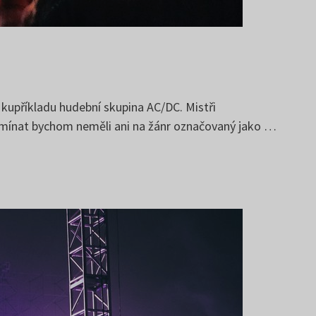
zí kupříkladu hudební skupina AC/DC. Mistři
apomínat bychom neměli ani na žánr označovaný jako …