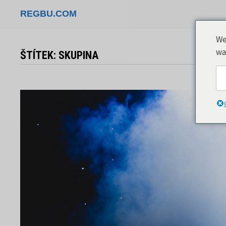
Přeskočit
REGBU.COM
na
obsah
We
wa
ŠTÍTEK:
SKUPINA