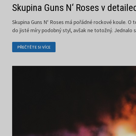
Skupina Guns N‘ Roses v detaile
Skupina Guns N‘ Roses má pořádné rockové koule. O tom
do jisté míry podobný styl, avšak ne totožný. Jednalo 
SKUPINA
PŘEČTĚTE SI VÍCE
GUNS
N‘
ROSES
V DETAILECH