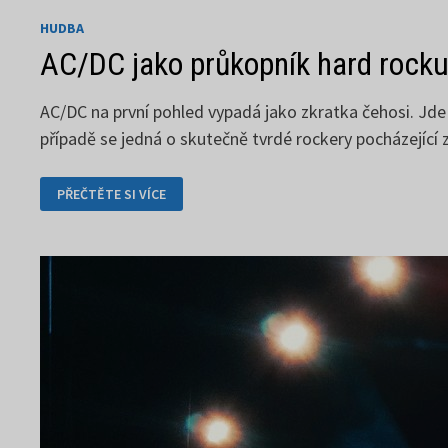
HUDBA
AC/DC jako průkopník hard rock
AC/DC na první pohled vypadá jako zkratka čehosi. Jd
případě se jedná o skutečně tvrdé rockery pocházející 
AC/DC
PŘEČTĚTE SI VÍCE
JAKO
PRŮKOPNÍK
HARD
ROCKU