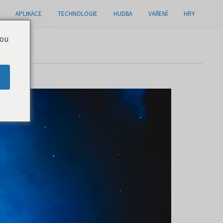
APLIKACE
TECHNOLOGIE
HUDBA
VAŘENÍ
HRY
you