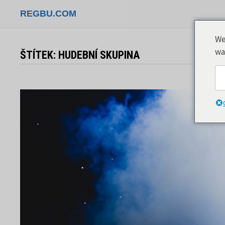
Přeskočit
REGBU.COM
na
obsah
We
wa
ŠTÍTEK:
HUDEBNÍ SKUPINA