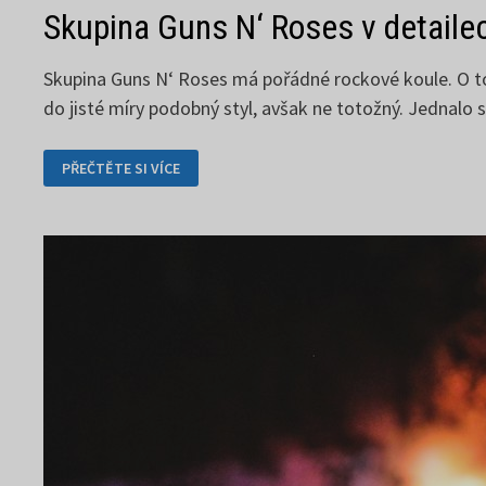
Skupina Guns N‘ Roses v detaile
Skupina Guns N‘ Roses má pořádné rockové koule. O tom
do jisté míry podobný styl, avšak ne totožný. Jednalo 
SKUPINA
PŘEČTĚTE SI VÍCE
GUNS
N‘
ROSES
V DETAILECH