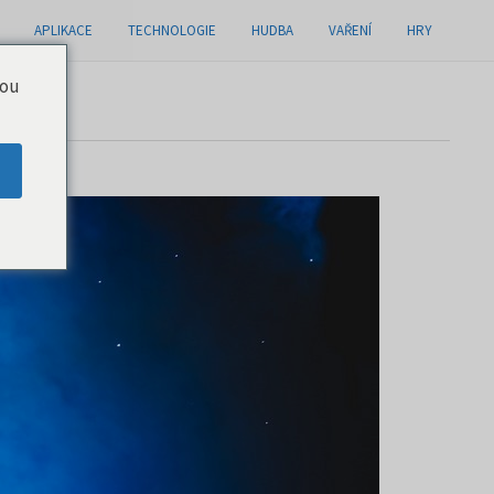
APLIKACE
TECHNOLOGIE
HUDBA
VAŘENÍ
HRY
you