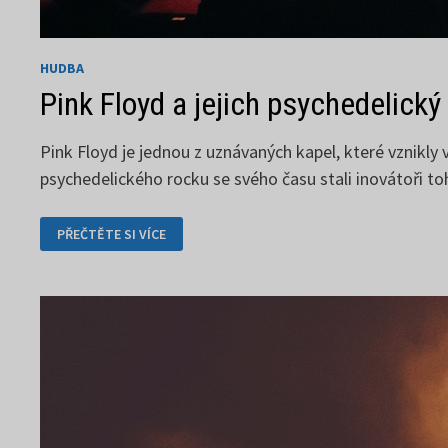
HUDBA
Pink Floyd a jejich psychedelický
Pink Floyd je jednou z uznávaných kapel, které vznikly v
psychedelického rocku se svého času stali inovátoři t
PINK
PŘEČTĚTE SI VÍCE
FLOYD
A
JEJICH
PSYCHEDELICKÝ
ROCK