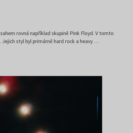
zsahem rovná například skupině Pink Floyd. V tomto
 Jejich styl byl primárně hard rock a heavy …