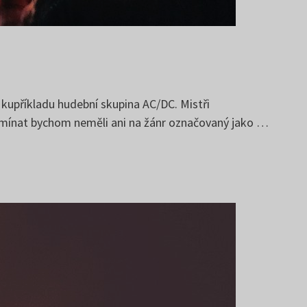
zí kupříkladu hudební skupina AC/DC. Mistři
apomínat bychom neměli ani na žánr označovaný jako …