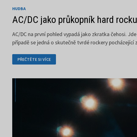
HUDBA
AC/DC jako průkopník hard rock
AC/DC na první pohled vypadá jako zkratka čehosi. Jd
případě se jedná o skutečně tvrdé rockery pocházející 
AC/DC
PŘEČTĚTE SI VÍCE
JAKO
PRŮKOPNÍK
HARD
ROCKU