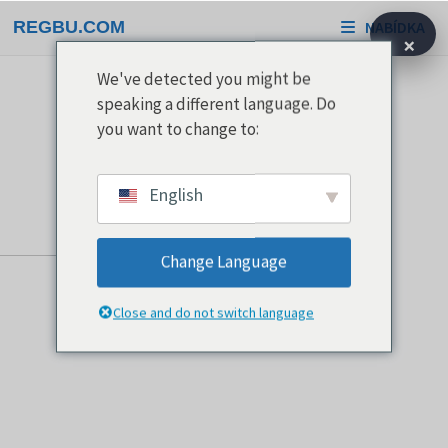
Přeskočit
REGBU.COM
NABÍDKA
na
×
obsah
We've detected you might be
speaking a different language. Do
you want to change to:
English
Change Language
Close and do not switch language