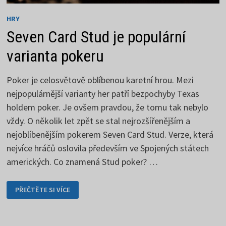
HRY
Seven Card Stud je populární
varianta pokeru
Poker je celosvětově oblíbenou karetní hrou. Mezi
nejpopulárnější varianty her patří bezpochyby Texas
holdem poker. Je ovšem pravdou, že tomu tak nebylo
vždy. O několik let zpět se stal nejrozšířenějším a
nejoblíbenějším pokerem Seven Card Stud. Verze, která
nejvíce hráčů oslovila především ve Spojených státech
amerických. Co znamená Stud poker? …
SEVEN
PŘEČTĚTE SI VÍCE
CARD
STUD
JE
POPULÁRNÍ
VARIANTA