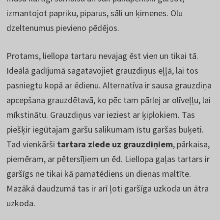
izmantojot papriku, piparus, sāli un ķimenes. Olu
dzeltenumus pievieno pēdējos.
Protams, liellopa tartaru nevajag ēst vien un tikai tā.
Ideālā gadījumā sagatavojiet grauzdiņus eļļā, lai tos
pasniegtu kopā ar ēdienu. Alternatīva ir sausa grauzdiņa
apcepšana grauzdētavā, ko pēc tam pārlej ar olīveļļu, lai
mīkstinātu. Grauzdiņus var ieziest ar ķiplokiem. Tas
piešķir iegūtajam garšu salikumam īstu garšas buķeti.
Tad vienkārši
tartara ziede uz grauzdiņiem
, pārkaisa,
piemēram, ar pētersīļiem un ēd. Liellopa gaļas tartars ir
garšīgs ne tikai kā pamatēdiens un dienas maltīte.
Mazākā daudzumā tas ir arī ļoti garšīga uzkoda un ātra
uzkoda.