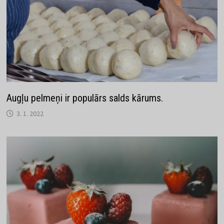
Augļu pelmeņi ir populārs salds kārums.
3. 1. 2022