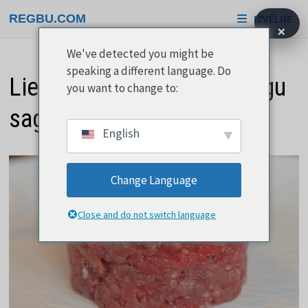
Pāriet
REGBU.COM
IZVĒLNE
uz
×
saturu
We've detected you might be
speaking a different language. Do
Liellopa tartars prasa rūpīgu
you want to change to:
sagatavošanu
English
Change Language
Close and do not switch language