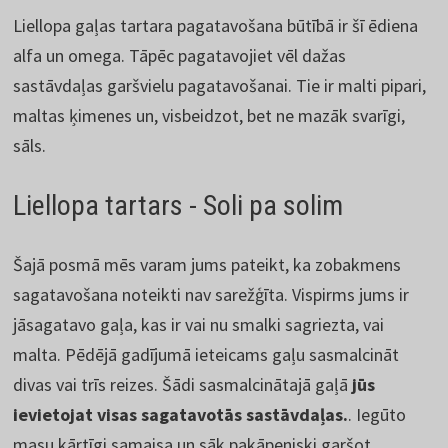
Liellopa gaļas tartara pagatavošana būtībā ir šī ēdiena
alfa un omega. Tāpēc pagatavojiet vēl dažas
sastāvdaļas garšvielu pagatavošanai. Tie ir malti pipari,
maltas ķimenes un, visbeidzot, bet ne mazāk svarīgi,
sāls.
Liellopa tartars - Soli pa solim
Šajā posmā mēs varam jums pateikt, ka zobakmens
sagatavošana noteikti nav sarežģīta. Vispirms jums ir
jāsagatavo gaļa, kas ir vai nu smalki sagriezta, vai
malta. Pēdējā gadījumā ieteicams gaļu sasmalcināt
divas vai trīs reizes. Šādi sasmalcinātajā gaļā
jūs
ievietojat visas sagatavotās sastāvdaļas.
. Iegūto
masu kārtīgi samaisa un sāk pakāpeniski garšot,