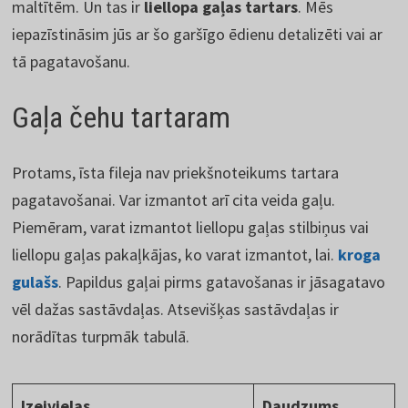
maltītēm. Un tas ir
liellopa gaļas tartars
. Mēs
iepazīstināsim jūs ar šo garšīgo ēdienu detalizēti vai ar
tā pagatavošanu.
Gaļa čehu tartaram
Protams, īsta fileja nav priekšnoteikums tartara
pagatavošanai. Var izmantot arī cita veida gaļu.
Piemēram, varat izmantot liellopu gaļas stilbiņus vai
liellopu gaļas pakaļkājas, ko varat izmantot, lai.
kroga
gulašs
. Papildus gaļai pirms gatavošanas ir jāsagatavo
vēl dažas sastāvdaļas. Atsevišķas sastāvdaļas ir
norādītas turpmāk tabulā.
Izejvielas
Daudzums