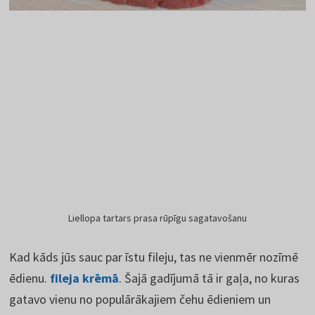
Liellopa tartars prasa rūpīgu sagatavošanu
Kad kāds jūs sauc par īstu fileju, tas ne vienmēr nozīmē
ēdienu.
fileja krēmā
. Šajā gadījumā tā ir gaļa, no kuras
gatavo vienu no populārākajiem čehu ēdieniem un