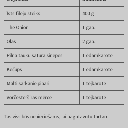
Īsts fileju steiks
400 g
The Onion
1 gab.
Olas
2 gab.
Pilna tauku satura sinepes
1 ēdamkarote
Kečups
1 ēdamkarote
Malti sarkanie pipari
1 tējkarote
Vorčesteršīras mērce
1 tējkarote
Tas viss būs nepieciešams, lai pagatavotu tartaru.