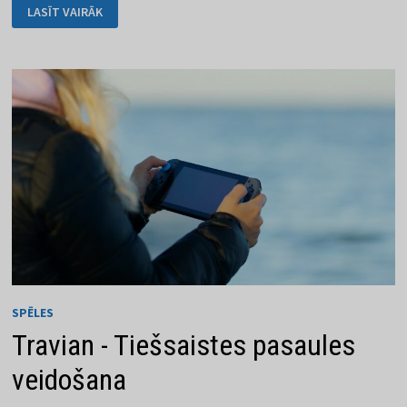
AGE
LASĪT VAIRĀK
OF
EMPIRES
KĀ
LEĢENDĀRA
STRATĒĢIJA
SPĒLES
Travian - Tiešsaistes pasaules
veidošana