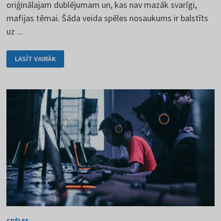
oriģinālajam dublējumam un, kas nav mazāk svarīgi,
mafijas tēmai. Šāda veida spēles nosaukums ir balstīts
uz ...
MAFIA
LASĪT VAIRĀK
-
ČEHIJAS
LEĢENDA
PAR
PASAULES
FORMĀTU