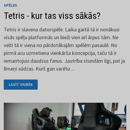
SPĒLES
Tetris - kur tas viss sākās?
Tetris ir slavena datorspēle. Laika gaitā tā ir nonākusi
visās spēļu platformās un bieži vien arī ārpus tām. Ne
velti tā ir viena no pārdotākajām spēlēm pasaulē. No
pirmā acu uzmetiena vienkārša koncepcija, taču tā ir
iemantojusi daudzus fanus. Jautrība stundām ilgi, pat ja
līmeņi sūdzas. Kurš gan varētu ...
TETRIS
LASĪT VAIRĀK
-
KUR
TAS
VISS
SĀKĀS?