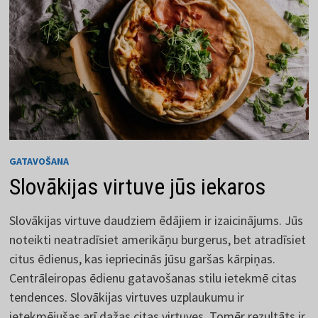
GATAVOŠANA
Slovākijas virtuve jūs iekaros
Slovākijas virtuve daudziem ēdājiem ir izaicinājums. Jūs
noteikti neatradīsiet amerikāņu burgerus, bet atradīsiet
citus ēdienus, kas iepriecinās jūsu garšas kārpiņas.
Centrāleiropas ēdienu gatavošanas stilu ietekmē citas
tendences. Slovākijas virtuves uzplaukumu ir
ietekmējušas arī dažas citas virtuves. Tomēr rezultāts ir