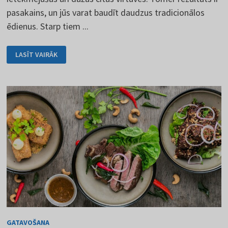
pasakains, un jūs varat baudīt daudzus tradicionālos
ēdienus. Starp tiem ...
SLOVĀKIJAS
LASĪT VAIRĀK
VIRTUVE
JŪS
IEKAROS
GATAVOŠANA