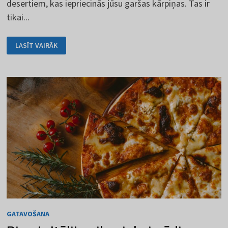
desertiem, kas iepriecinās jūsu garšas kārpiņas. Tas ir
tikai...
PASAULĒ
LASĪT VAIRĀK
POPULĀRĀKIE
DESERTI
GATAVOŠANA