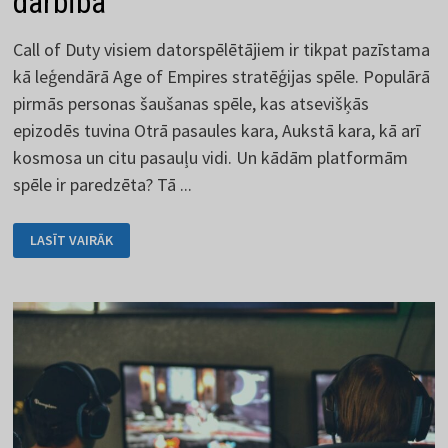
darbība
Call of Duty visiem datorspēlētājiem ir tikpat pazīstama
kā leģendārā Age of Empires stratēģijas spēle. Populārā
pirmās personas šaušanas spēle, kas atsevišķās
epizodēs tuvina Otrā pasaules kara, Aukstā kara, kā arī
kosmosa un citu pasauļu vidi. Un kādām platformām
spēle ir paredzēta? Tā ...
CALL
LASĪT VAIRĀK
OF
DUTY
IR
VISAPTVEROŠA
DARBĪBA