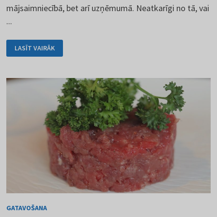
mājsaimniecībā, bet arī uzņēmumā. Neatkarīgi no tā, vai
...
GOOGLE.COM
LASĪT VAIRĀK
MEKLĒTĀJS
UN
TĀ
PAKALPOJUMI
GATAVOŠANA