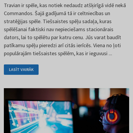
Travian ir spēle, kas notiek nedaudz atšķirīgā vidē nekā
Commandos. Šajā gadījumā tā ir celtniecības un
stratēģijas spēle. Tiešsaistes spēļu sadaļa, kuras
spēlēšanai faktiski nav nepieciešams stacionārais
dators, lai to spēlētu par katru cenu. Jūs varat baudīt
patīkamu spēļu pieredzi arī citās ierīcēs. Viena no ļoti
populārajām tiešsaistes spēlēm, kas ir ieguvusi ...
TRAVIAN
LASĪT VAIRĀK
-
TIEŠSAISTES
PASAULES
VEIDOŠANA