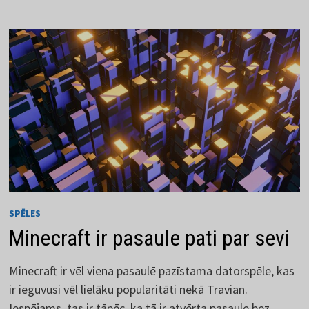
LAIKMETA
SPĒĻU
SĒRIJA
SPĒLES
Minecraft ir pasaule pati par sevi
Minecraft ir vēl viena pasaulē pazīstama datorspēle, kas
ir ieguvusi vēl lielāku popularitāti nekā Travian.
Iespējams, tas ir tāpēc, ka tā ir atvērta pasaule bez