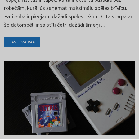
robežām, kurā jūs saņemat maksimālu spēles brīvību.
Patiesībā ir pieejami dažādi spēles režīmi. Cita starpā ar
šo datorspēli ir saistīti četri dažādi līmeņi ...
MINECRAFT
LASĪT VAIRĀK
IR
PASAULE
PATI
PAR
SEVI