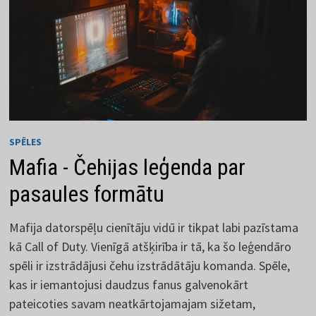
SPĒLES
Mafia - Čehijas leģenda par
pasaules formātu
Mafija datorspēļu cienītāju vidū ir tikpat labi pazīstama
kā Call of Duty. Vienīgā atšķirība ir tā, ka šo leģendāro
spēli ir izstrādājusi čehu izstrādātāju komanda. Spēle,
kas ir iemantojusi daudzus fanus galvenokārt
pateicoties savam neatkārtojamajam sižetam,