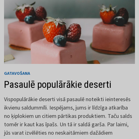
GATAVOŠANA
Pasaulē populārākie deserti
Vispopulārākie deserti visā pasaulē noteikti ieinteresēs
ikvienu saldummīli. Iespējams, jums ir līdzīga atkarība
no ķiplokiem un citiem pārtikas produktiem. Taču salds
tomēr ir kaut kas īpašs. Un tā ir saldā garša. Par laimi,
jūs varat izvēlēties no neskaitāmiem dažādiem