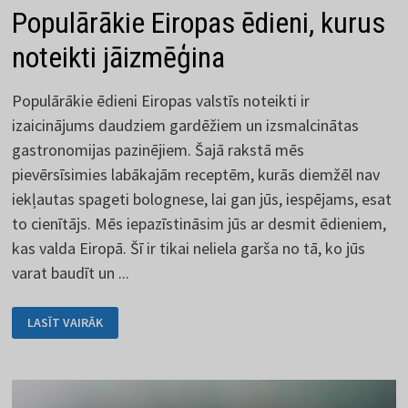
Populārākie Eiropas ēdieni, kurus
noteikti jāizmēģina
Populārākie ēdieni Eiropas valstīs noteikti ir
izaicinājums daudziem gardēžiem un izsmalcinātas
gastronomijas pazinējiem. Šajā rakstā mēs
pievērsīsimies labākajām receptēm, kurās diemžēl nav
iekļautas spageti bolognese, lai gan jūs, iespējams, esat
to cienītājs. Mēs iepazīstināsim jūs ar desmit ēdieniem,
kas valda Eiropā. Šī ir tikai neliela garša no tā, ko jūs
varat baudīt un ...
POPULĀRĀKIE
LASĪT VAIRĀK
EIROPAS
ĒDIENI,
KURUS
NOTEIKTI
JĀIZMĒĢINA