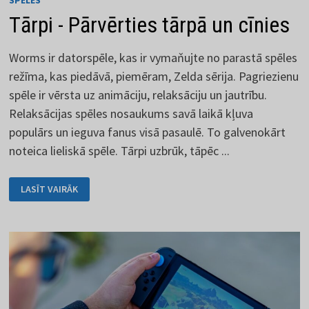
SPĒLES
Tārpi - Pārvērties tārpā un cīnies
Worms ir datorspēle, kas ir vymaňujte no parastā spēles
režīma, kas piedāvā, piemēram, Zelda sērija. Pagriezienu
spēle ir vērsta uz animāciju, relaksāciju un jautrību.
Relaksācijas spēles nosaukums savā laikā kļuva
populārs un ieguva fanus visā pasaulē. To galvenokārt
noteica lieliskā spēle. Tārpi uzbrūk, tāpēc ...
TĀRPI
LASĪT VAIRĀK
-
PĀRVĒRTIES
TĀRPĀ
UN
CĪNIES