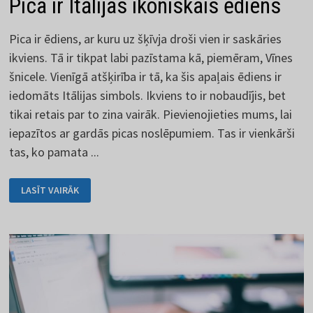
Pica ir Itālijas ikoniskais ēdiens
Pica ir ēdiens, ar kuru uz šķīvja droši vien ir saskāries
ikviens. Tā ir tikpat labi pazīstama kā, piemēram, Vīnes
šnicele. Vienīgā atšķirība ir tā, ka šis apaļais ēdiens ir
iedomāts Itālijas simbols. Ikviens to ir nobaudījis, bet
tikai retais par to zina vairāk. Pievienojieties mums, lai
iepazītos ar gardās picas noslēpumiem. Tas ir vienkārši
tas, ko pamata ...
PICA
LASĪT VAIRĀK
IR
ITĀLIJAS
IKONISKAIS
ĒDIENS