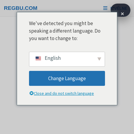
Pāriet
REGBU.COM
IZVĒLNE
uz
×
saturu
We've detected you might be
speaking a different language. Do
you want to change to:
English
Change Language
Close and do not switch language