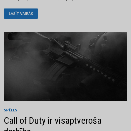
ZELDA
LASĪT VAIRĀK
SĒRIJA
IR
BURTISKI
NEMIRSTĪGA
SPĒLE
SPĒLES
Call of Duty ir visaptveroša