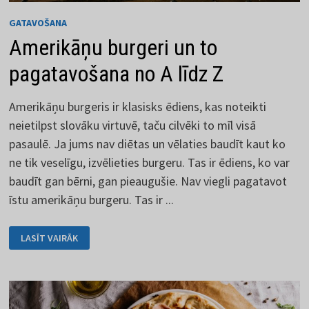
GATAVOŠANA
Amerikāņu burgeri un to
pagatavošana no A līdz Z
Amerikāņu burgeris ir klasisks ēdiens, kas noteikti
neietilpst slovāku virtuvē, taču cilvēki to mīl visā
pasaulē. Ja jums nav diētas un vēlaties baudīt kaut ko
ne tik veselīgu, izvēlieties burgeru. Tas ir ēdiens, ko var
baudīt gan bērni, gan pieaugušie. Nav viegli pagatavot
īstu amerikāņu burgeru. Tas ir ...
AMERIKĀŅU
LASĪT VAIRĀK
BURGERI
UN
TO
PAGATAVOŠANA
NO
A
LĪDZ
Z