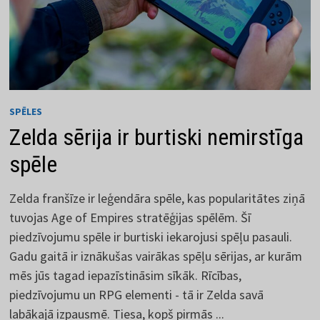
SPĒLES
Zelda sērija ir burtiski nemirstīga
spēle
Zelda franšīze ir leģendāra spēle, kas popularitātes ziņā
tuvojas Age of Empires stratēģijas spēlēm. Šī
piedzīvojumu spēle ir burtiski iekarojusi spēļu pasauli.
Gadu gaitā ir iznākušas vairākas spēļu sērijas, ar kurām
mēs jūs tagad iepazīstināsim sīkāk. Rīcības,
piedzīvojumu un RPG elementi - tā ir Zelda savā
labākajā izpausmē. Tiesa, kopš pirmās ...