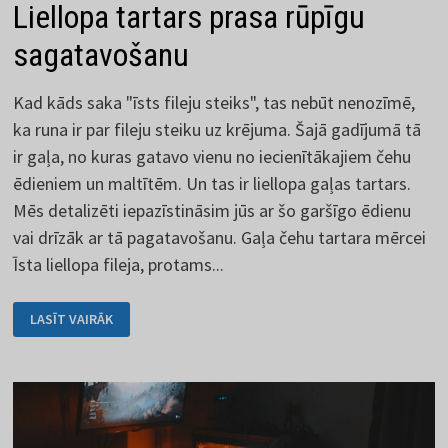
Liellopa tartars prasa rūpīgu
sagatavošanu
Kad kāds saka "īsts fileju steiks", tas nebūt nenozīmē,
ka runa ir par fileju steiku uz krējuma. Šajā gadījumā tā
ir gaļa, no kuras gatavo vienu no iecienītākajiem čehu
ēdieniem un maltītēm. Un tas ir liellopa gaļas tartars.
Mēs detalizēti iepazīstināsim jūs ar šo garšīgo ēdienu
vai drīzāk ar tā pagatavošanu. Gaļa čehu tartara mērcei
Īsta liellopa fileja, protams...
LIELLOPA
LASĪT VAIRĀK
TARTARS
PRASA
RŪPĪGU
SAGATAVOŠANU