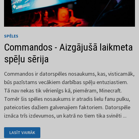
SPĒLES
Commandos - Aizgājušā laikmeta
spēļu sērija
Commandos ir datorspēles nosaukums, kas, visticamāk,
būs pazīstams vecākiem darbības spēļu entuziastiem.
Tā nav nekas tik vērienīgs kā, piemēram, Minecraft.
Tomēr šis spēles nosaukums ir atradis lielu fanu pulku,
pateicoties dažiem galvenajiem faktoriem. Datorspēle
iznāca trīs izdevumos, un katrā no tiem tika svinēti ...
COMMANDOS
LASĪT VAIRĀK
-
AIZGĀJUŠĀ