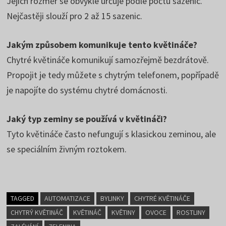
Jejich rozměr se obvykle určuje podle počtu sazenic.
Nejčastěji slouží pro 2 až 15 sazenic.
Jakým způsobem komunikuje tento květináče?
Chytré květináče komunikují samozřejmě bezdrátově.
Propojit je tedy můžete s chytrým telefonem, popřípadě
je napojíte do systému chytré domácnosti.
Jaký typ zeminy se používá v květináči?
Tyto květináče často nefungují s klasickou zeminou, ale
se speciálním živným roztokem.
TAGGED
AUTOMATIZACE
BYLINKY
CHYTRÉ KVĚTINÁČE
CHYTRÝ KVĚTINÁČ
KVĚTINÁČ
KVĚTINY
OVOCE
ROSTLINY