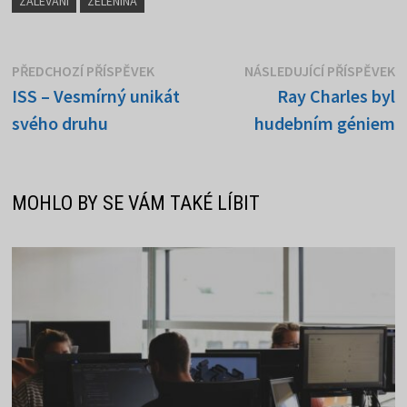
ZALÉVÁNÍ
ZELENINA
Navigace
Předchozí
N
PŘEDCHOZÍ PŘÍSPĚVEK
NÁSLEDUJÍCÍ PŘÍSPĚVEK
příspěvek:
p
ISS – Vesmírný unikát
Ray Charles byl
pro
svého druhu
hudebním géniem
příspěvek
MOHLO BY SE VÁM TAKÉ LÍBIT