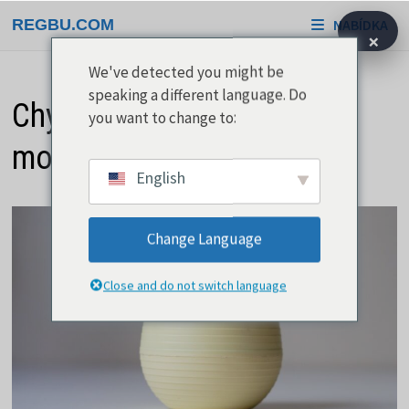
Přeskočit
REGBU.COM
NABÍDKA
na
×
obsah
We've detected you might be
speaking a different language. Do
Chytré květináče oslovují
you want to change to:
moderní zahradníky
English
Change Language
Close and do not switch language