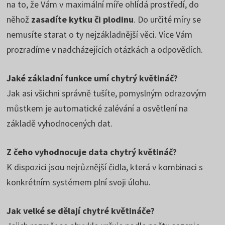
na to, že Vám v maximální míře ohlídá prostředí, do
něhož
zasadíte kytku či plodinu
. Do určité míry se
nemusíte starat o ty nejzákladnější věci. Více Vám
prozradíme v nadcházejících otázkách a odpovědích.
Jaké základní funkce umí chytrý květináč?
Jak asi všichni správně tušíte, pomyslným odrazovým
můstkem je automatické zalévání a osvětlení na
základě vyhodnocených dat.
Z čeho vyhodnocuje data chytrý květináč?
K dispozici jsou nejrůznější čidla, která v kombinaci s
konkrétním systémem plní svoji úlohu.
Jak velké se dělají chytré květináče?