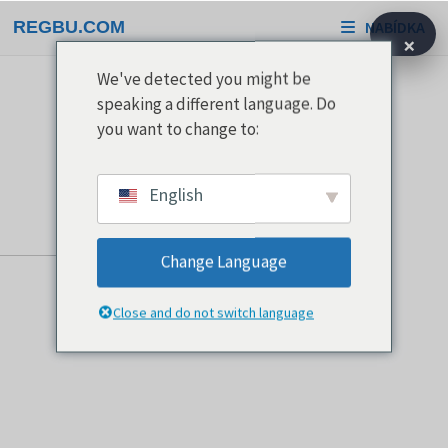
Přeskočit
REGBU.COM
NABÍDKA
na
×
obsah
We've detected you might be
speaking a different language. Do
you want to change to:
English
Change Language
Close and do not switch language