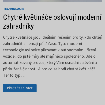
TECHNOLOGIE
Chytré květináče oslovují moderní
zahradníky
Chytré květináče jsou ideálním řešením pro ty, kdo chtějí
zahradničit a nemají příliš času. Tyto moderní
technologie asi nelze přirovnat k autonomnímu řízení
vozidel, do jisté míry ale mají něco společného. Jde o
automatizovaný provoz, který Vám usnadní zalévání a
přidružené činnosti. A pro co se hodí chytrý květináč?
Tento typ …
CHYTRÉ
PŘEČTĚTE SI VÍCE
KVĚTINÁČE
OSLOVUJÍ
MODERNÍ
ZAHRADNÍKY