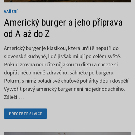
VAŘENÍ
Americký burger a jeho příprava
od A až do Z
Americký burger je klasikou, která určitě nepatří do
slovenské kuchyně, lidé ji však milují po celém světě.
Pokud zrovna nedržíte nějakou tu dietu a chcete si
dopřát něco méně zdravého, sáhněte po burgeru.
Pokrm, s nímž poladí své chuťové pohárky děti i dospělí.
Vytvořit pravý americký burger není nic jednoduchého.
Záleží …
AMERICKÝ
PŘEČTĚTE SI VÍCE
BURGER
A
JEHO
PŘÍPRAVA
OD