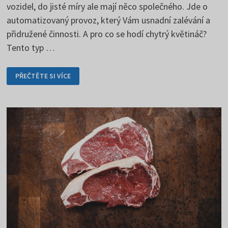
vozidel, do jisté míry ale mají něco společného. Jde o
automatizovaný provoz, který Vám usnadní zalévání a
přidružené činnosti. A pro co se hodí chytrý květináč?
Tento typ …
CHYTRÉ
PŘEČTĚTE SI VÍCE
KVĚTINÁČE
OSLOVUJÍ
MODERNÍ
ZAHRADNÍKY