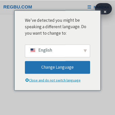
Přeskočit
REGBU.COM
NABÍDKA
na
×
obsah
We've detected you might be
speaking a different language. Do
you want to change to:
English
Change Language
Close and do not switch language