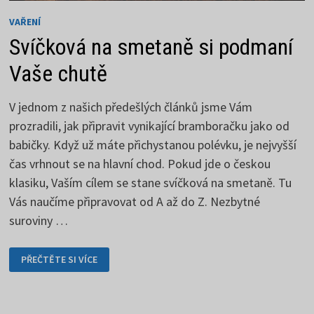
VAŘENÍ
Svíčková na smetaně si podmaní
Vaše chutě
V jednom z našich předešlých článků jsme Vám
prozradili, jak připravit vynikající bramboračku jako od
babičky. Když už máte přichystanou polévku, je nejvyšší
čas vrhnout se na hlavní chod. Pokud jde o českou
klasiku, Vaším cílem se stane svíčková na smetaně. Tu
Vás naučíme připravovat od A až do Z. Nezbytné
suroviny …
SVÍČKOVÁ
PŘEČTĚTE SI VÍCE
NA
SMETANĚ
SI
PODMANÍ
VAŠE
CHUTĚ