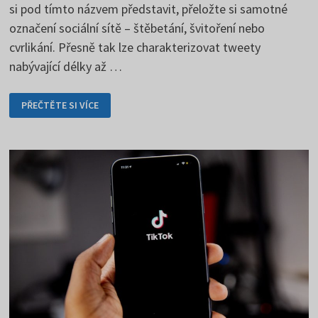
si pod tímto názvem představit, přeložte si samotné
označení sociální sítě – štěbetání, švitoření nebo
cvrlikání. Přesně tak lze charakterizovat tweety
nabývající délky až …
TWITTER
PŘEČTĚTE SI VÍCE
JE
SOCIÁLNÍ
SÍŤ
PLNÁ
NEJRŮZNĚJŠÍCH
REKORDŮ