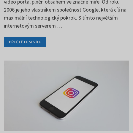
video portál plněn obsahem ve značné míře. Od roku
2006 je jeho vlastníkem společnost Google, která cílí na
maximální technologický pokrok. S tímto největším
internetovým serverem …
YOUTUBE
PŘEČTĚTE SI VÍCE
JDE
Z
POHLEDU
TECHNOLOGIÍ
NEUSTÁLE
KUPŘEDU