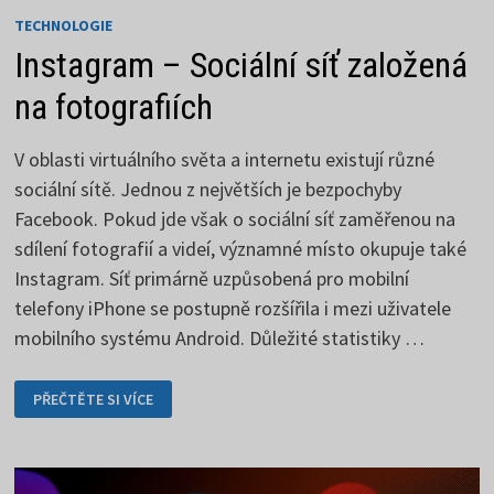
TECHNOLOGIE
Instagram – Sociální síť založená
na fotografiích
V oblasti virtuálního světa a internetu existují různé
sociální sítě. Jednou z největších je bezpochyby
Facebook. Pokud jde však o sociální síť zaměřenou na
sdílení fotografií a videí, významné místo okupuje také
Instagram. Síť primárně uzpůsobená pro mobilní
telefony iPhone se postupně rozšířila i mezi uživatele
mobilního systému Android. Důležité statistiky …
INSTAGRAM
PŘEČTĚTE SI VÍCE
–
SOCIÁLNÍ
SÍŤ
ZALOŽENÁ
NA
FOTOGRAFIÍCH