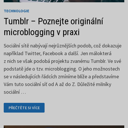
TECHNOLOGIE
Tumblr – Poznejte originální
microblogging v praxi
Sociální sítě nabývají nejrůznějších podob, což dokazuje
například Twitter, Facebook a další. Jen málokterá
z nich se však podobá projektu zvanému Tumblr. Ve své
podstatě jde o tzv. microblogging. O jeho možnostech
se v následujících řádcích zmíníme blíže a představíme
Vám tuto sociální síť od A až do Z. Důležité milníky
sociální …
TUMBLR
PŘEČTĚTE SI VÍCE
–
POZNEJTE
ORIGINÁLNÍ
MICROBLOGGING
V