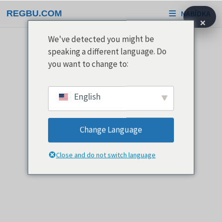
Přeskočit
REGBU.COM
NABÍDKA
na
×
obsah
We've detected you might be
speaking a different language. Do
you want to change to:
English
Change Language
Close and do not switch language