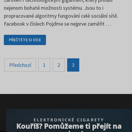
nejenom bohaté možnosti systému. Jsou to i
propracované algoritmy fungování celé sociální sítě.
Facebook v číslech Pojďme se nejprve zaměřit …
FACEBOOK
PŘEČTĚTE SI VÍCE
POUŽÍVÁ
PROMYŠLENÉ
A
DŮMYSLNÉ
ALGORITMY
Stránkování
Předchozí
1
2
3
příspěvků
} }); })();
ELEKTRONICKÉ CIGARETY
Kouříš? Pomůžeme ti přejít na