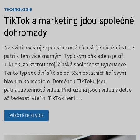
TECHNOLOGIE
TikTok a marketing jdou společně
dohromady
Na světě existuje spousta sociálních sítí, z nichž některé
patří k těm více známým. Typickým příkladem je síť
TikTok, za kterou stojí čínská společnost ByteDance.
Tento typ sociální sítě se od těch ostatních lidí svým
hlavním konceptem. Doménou TikToku jsou
patnáctivteřinová videa. Přidružená jsou i videa v délce
až šedesáti vteřin. TikTok není …
TIKTOK
PŘEČTĚTE SI VÍCE
A
MARKETING
JDOU
SPOLEČNĚ
DOHROMADY