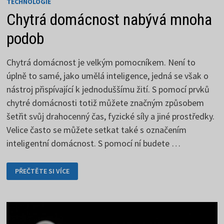
TECHNOLOGIE
Chytrá domácnost nabývá mnoha
podob
Chytrá domácnost je velkým pomocníkem. Není to
úplně to samé, jako umělá inteligence, jedná se však o
nástroj přispívající k jednoduššímu žití. S pomocí prvků
chytré domácnosti totiž můžete značným způsobem
šetřit svůj drahocenný čas, fyzické síly a jiné prostředky.
Velice často se můžete setkat také s označením
inteligentní domácnost. S pomocí ní budete …
CHYTRÁ
PŘEČTĚTE SI VÍCE
DOMÁCNOST
NABÝVÁ
MNOHA
PODOB