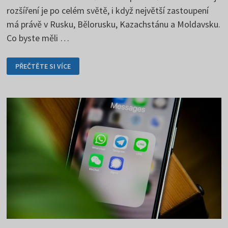
rozšíření je po celém světě, i když největší zastoupení
má právě v Rusku, Bělorusku, Kazachstánu a Moldavsku.
Co byste měli …
VKONTAKTE
PŘEČTĚTE SI VÍCE
–
RUSKÁ
VERZE
SOCIÁLNÍ
SÍTĚ
FACEBOOK