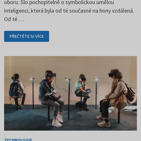
oboru. Šlo pochopitelně o symbolickou umělou
inteligenci, která byla od té současné na hony vzdálená.
Od té …
UMĚLÁ
PŘEČTĚTE SI VÍCE
INTELIGENCE
JE
HUDBOU
BUDOUCNOSTI
TECHNOLOGIE