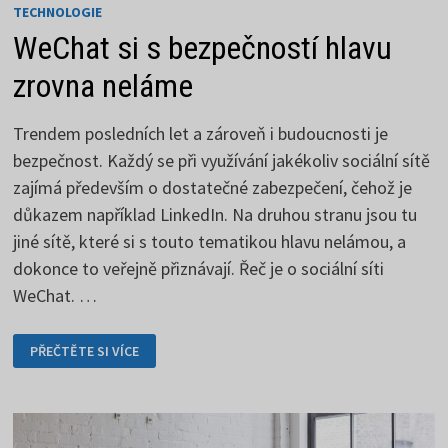
TECHNOLOGIE
WeChat si s bezpečností hlavu
zrovna neláme
Trendem posledních let a zároveň i budoucnosti je
bezpečnost. Každý se při využívání jakékoliv sociální sítě
zajímá především o dostatečné zabezpečení, čehož je
důkazem například LinkedIn. Na druhou stranu jsou tu
jiné sítě, které si s touto tematikou hlavu nelámou, a
dokonce to veřejně přiznávají. Řeč je o sociální síti
WeChat. …
WECHAT
PŘEČTĚTE SI VÍCE
SI
S
BEZPEČNOSTÍ
HLAVU
ZROVNA
NELÁME