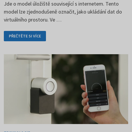
Jde o model úložiště související s internetem. Tento
model lze zjednodušeně označit, jako ukládání dat do
virtuálního prostoru. Ve …
CLOUD
PŘEČTĚTE SI VÍCE
COMPUTING
VÍTĚZÍ
NAD
VLASTNÍM
ÚLOŽIŠTĚM