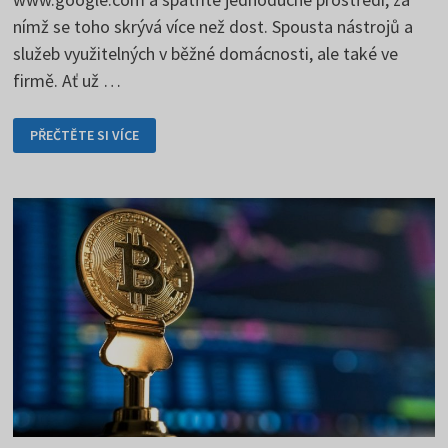
nímž se toho skrývá více než dost. Spousta nástrojů a
služeb využitelných v běžné domácnosti, ale také ve
firmě. Ať už …
GOOGLE.COM
PŘEČTĚTE SI VÍCE
VYHLEDÁVAČ
A
JEHO
SLUŽBY