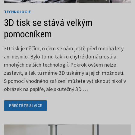
TECHNOLOGIE
3D tisk se stává velkým
pomocníkem
3D tisk je něčím, o čem se nám ještě před mnoha lety
ani nesnilo. Bylo tomu tak i u chytré domácnosti a
mnohých dalších technologií. Pokrok ovšem nelze
zastavit, a tak tu máme 3D tiskárny a jejich možnosti.
S pomocí vhodného zařízení můžete vytisknout nikoliv
obrázek na papíře, ale skutečný 3D …
3D
PŘEČTĚTE SI VÍCE
TISK
SE
STÁVÁ
VELKÝM
POMOCNÍKEM