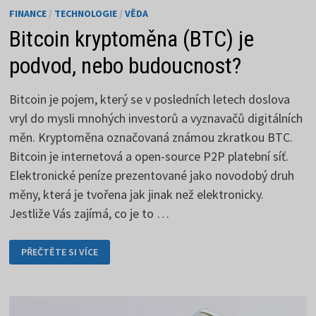
FINANCE
/
TECHNOLOGIE
/
VĚDA
Bitcoin kryptoměna (BTC) je
podvod, nebo budoucnost?
Bitcoin je pojem, který se v posledních letech doslova
vryl do mysli mnohých investorů a vyznavačů digitálních
měn. Kryptoměna označovaná známou zkratkou BTC.
Bitcoin je internetová a open-source P2P platební síť.
Elektronické peníze prezentované jako novodobý druh
měny, která je tvořena jak jinak než elektronicky.
Jestliže Vás zajímá, co je to …
BITCOIN
PŘEČTĚTE SI VÍCE
KRYPTOMĚNA
(BTC)
JE
PODVOD,
NEBO
BUDOUCNOST?