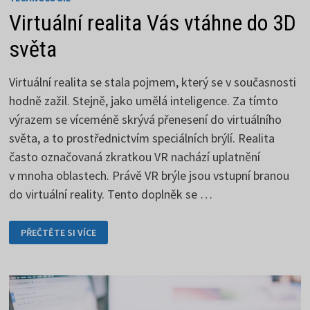
Virtuální realita Vás vtáhne do 3D
světa
Virtuální realita se stala pojmem, který se v současnosti
hodně zažil. Stejně, jako umělá inteligence. Za tímto
výrazem se víceméně skrývá přenesení do virtuálního
světa, a to prostřednictvím speciálních brýlí. Realita
často označovaná zkratkou VR nachází uplatnění
v mnoha oblastech. Právě VR brýle jsou vstupní branou
do virtuální reality. Tento doplněk se …
VIRTUÁLNÍ
PŘEČTĚTE SI VÍCE
REALITA
VÁS
VTÁHNE
DO
3D
SVĚTA