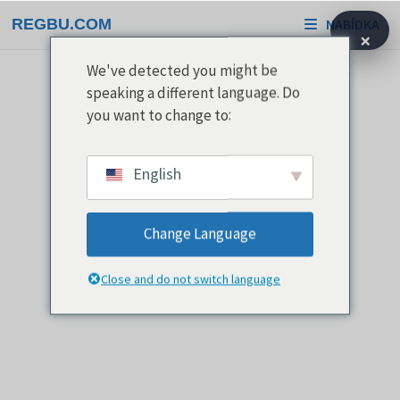
Přeskočit
REGBU.COM
NABÍDKA
na
×
obsah
We've detected you might be
speaking a different language. Do
you want to change to:
English
Change Language
Close and do not switch language