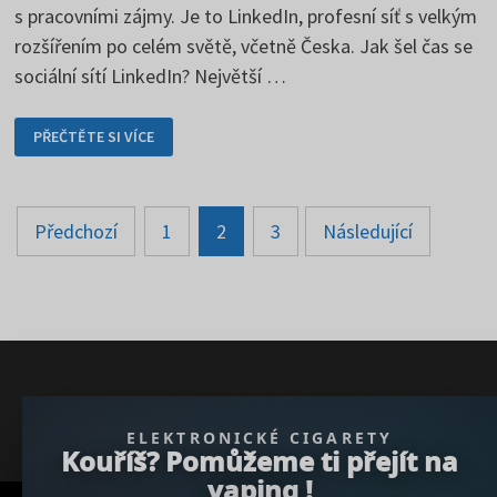
s pracovními zájmy. Je to LinkedIn, profesní síť s velkým
rozšířením po celém světě, včetně Česka. Jak šel čas se
sociální sítí LinkedIn? Největší …
LINKEDIN
PŘEČTĚTE SI VÍCE
–
USNADNĚTE
SI
SPRÁVU
DÍKY
Stránkování
RŮZNÝM
Předchozí
1
2
3
Následující
NÁSTROJŮM
příspěvků
} }); })();
ELEKTRONICKÉ CIGARETY
Kouříš? Pomůžeme ti přejít na
vaping !