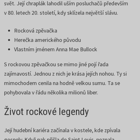
svět. Její chraplák lahodil uším posluchačů především
v 80. letech 20. století, kdy sklízela největší slávu.
Rocková zpěvačka
Herečka amerického původu
Vlastním jménem Anna Mae Bullock
S rockovou zpěvačkou se mimo jiné pojí řada
zajímavostí. Jednou z nich je krása jejích nohou. Ty si
mimochodem cenila na hodně velkou sumu. Ta se
pohybovala v řádu několika milionů liber.
Život rockové legendy
Její hudební kariéra začínala v kostele, kde zpívala
gospely. Když pak přišla do Saint Louis, poznala