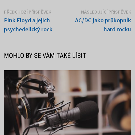
Navigace
Předchozí
N
PŘEDCHOZÍ PŘÍSPĚVEK
NÁSLEDUJÍCÍ PŘÍSPĚVEK
příspěvek:
p
Pink Floyd a jejich
AC/DC jako průkopník
pro
psychedelický rock
hard rocku
příspěvek
MOHLO BY SE VÁM TAKÉ LÍBIT