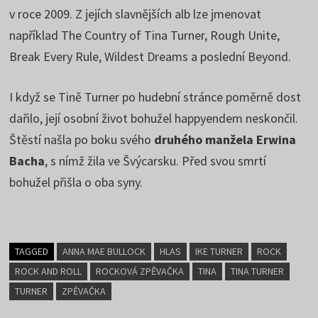
v roce 2009. Z jejích slavnějších alb lze jmenovat
například The Country of Tina Turner, Rough Unite,
Break Every Rule, Wildest Dreams a poslední Beyond.
I když se Tině Turner po hudební stránce poměrně dost
dařilo, její osobní život bohužel happyendem neskončil.
Štěstí našla po boku svého
druhého manžela Erwina
Bacha
, s nímž žila ve Švýcarsku. Před svou smrtí
bohužel přišla o oba syny.
TAGGED
ANNA MAE BULLOCK
HLAS
IKE TURNER
ROCK
ROCK AND ROLL
ROCKOVÁ ZPĚVAČKA
TINA
TINA TURNER
TURNER
ZPĚVAČKA