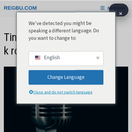
Přeskočit
REGBU.COM
NABÍDKA
na
×
obsah
We've detected you might be
speaking a different language. Do
Tina Turner – Od gospelu
you want to change to:
k rocku
English
Change Language
Close and do not switch language