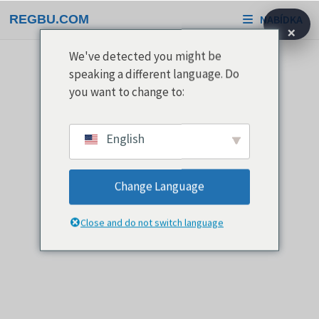
Přeskočit
REGBU.COM
NABÍDKA
na
×
obsah
We've detected you might be
speaking a different language. Do
you want to change to:
English
Change Language
Close and do not switch language