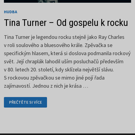
HUDBA
Tina Turner – Od gospelu k rocku
Tina Turner je legendou rocku stejně jako Ray Charles
v roli soulového a bluesového krále. Zpěvačka se
specifickým hlasem, která si doslova podmanila rockový
svět. Její chraplák lahodil uším posluchačů především
v 80. letech 20. století, kdy sklízela největší slávu.
S rockovou zpěvačkou se mimo jiné pojí řada
zajímavostí. Jednou z nich je krása …
TINA
PŘEČTĚTE SI VÍCE
TURNER
–
OD
GOSPELU
K ROCKU