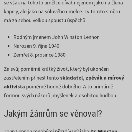
se však na tohoto umělce dívat nejenom jako na člena
kapely, ale jako na sólového umělce. I v tomto směru
má za sebou velkou spoustu úspěchů.
Rodným jménem John Winston Lennon
Narozen 9. října 1940
Zemřel 8. prosince 1980
Za svůj poměrně krátký život, který byl ukončen
zastřelením přinesl tento
skladatel, zpěvák a mírový
aktivista
poměrně hodně dobrého. A to primárně
formou svých názorů, myšlenek a osobitou hudbou.
Jakým žánrům se věnoval?
John Lennon mnohými přezdívaný jako
Dr. Winston