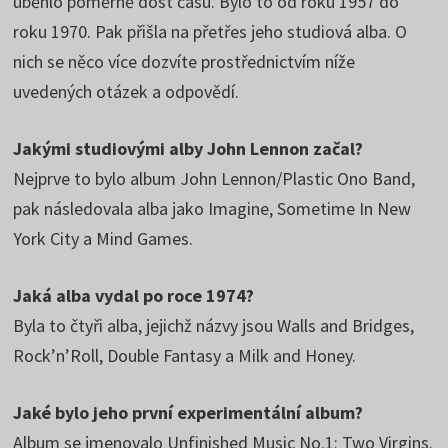
uběhlo poměrně dost času. Bylo to od roku 1957 do
roku 1970. Pak přišla na přetřes jeho studiová alba. O
nich se něco více dozvíte prostřednictvím níže
uvedených otázek a odpovědí.
Jakými studiovými alby John Lennon začal?
Nejprve to bylo album John Lennon/Plastic Ono Band,
pak následovala alba jako Imagine, Sometime In New
York City a Mind Games.
Jaká alba vydal po roce 1974?
Byla to čtyři alba, jejichž názvy jsou Walls and Bridges,
Rock’n’Roll, Double Fantasy a Milk and Honey.
Jaké bylo jeho první experimentální album?
Album se jmenovalo Unfinished Music No.1: Two Virgins.