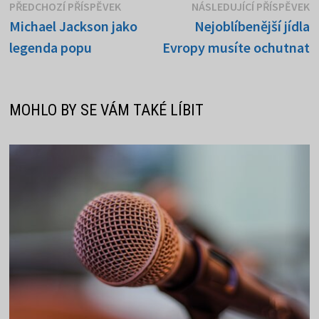
Navigace
Předchozí
N
PŘEDCHOZÍ PŘÍSPĚVEK
NÁSLEDUJÍCÍ PŘÍSPĚVEK
příspěvek:
p
Michael Jackson jako
Nejoblíbenější jídla
pro
legenda popu
Evropy musíte ochutnat
příspěvek
MOHLO BY SE VÁM TAKÉ LÍBIT