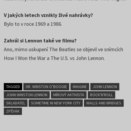
V jakých letech vznikly živé nahrávky?
Bylo to v roce 1969 a 1986.
Zahrál si Lennon také ve filmu?
Ano, mimo uskupení The Beatles se objevil ve snímcích
How I Won the War a The U.S. vs John Lennon.
TAGGED
DR. WINSTON O’BOOGIE
IMAGINE
JOHN LENNON
JOHN WINSTON LENNON
MÍROVÝ AKTIVISTA
ROCK'N'ROLL
SKLADATEL
SOMETIME IN NEW YORK CITY
WALLS AND BRIDGES
ZPĚVÁK