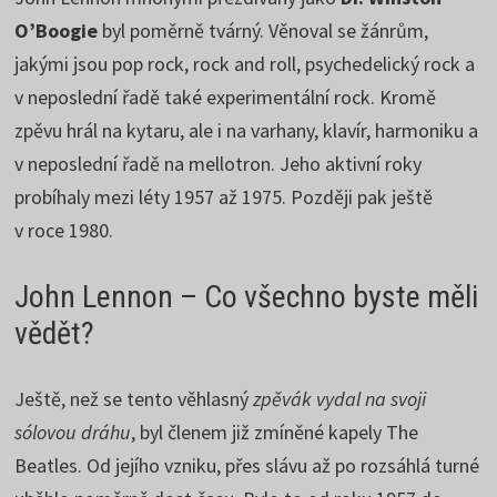
O’Boogie
byl poměrně tvárný. Věnoval se žánrům,
jakými jsou pop rock, rock and roll, psychedelický rock a
v neposlední řadě také experimentální rock. Kromě
zpěvu hrál na kytaru, ale i na varhany, klavír, harmoniku a
v neposlední řadě na mellotron. Jeho aktivní roky
probíhaly mezi léty 1957 až 1975. Později pak ještě
v roce 1980.
John Lennon – Co všechno byste měli
vědět?
Ještě, než se tento věhlasný
zpěvák vydal na svoji
sólovou dráhu
, byl členem již zmíněné kapely The
Beatles. Od jejího vzniku, přes slávu až po rozsáhlá turné