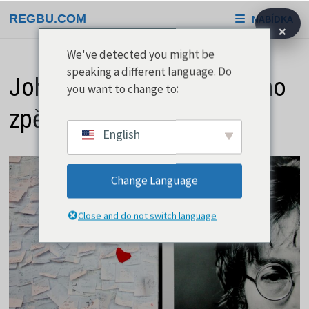
Přeskočit
REGBU.COM
NABÍDKA
na
×
obsah
We've detected you might be
speaking a different language. Do
John Lennon v roli sólového
you want to change to:
zpěváka
English
Change Language
Close and do not switch language