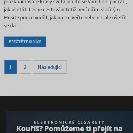
prozkoumáváte krásy světa, určitě se Vám hodí pár rad,
jak ušetřit. Levné cestování totiž není ničím složitým.
Musíte pouze vědět, jak na to. Věřte nebo ne, ale ušetřit
se dá …
ÚSPORY
PŘEČTĚTE SI VÍCE
PŘI
CESTOVÁNÍ
–
ZÁKLADNÍ
TIPY
Stránkování
1
2
Následující
příspěvků
} }); })();
ELEKTRONICKÉ CIGARETY
Kouříš? Pomůžeme ti přejít na