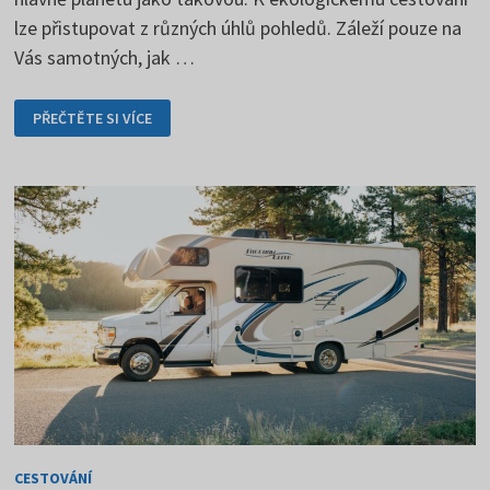
lze přistupovat z různých úhlů pohledů. Záleží pouze na
Vás samotných, jak …
EKOLOGICKÉ
PŘEČTĚTE SI VÍCE
CESTOVÁNÍ
A
JEHO
HLAVNÍ
ZÁSADY
CESTOVÁNÍ