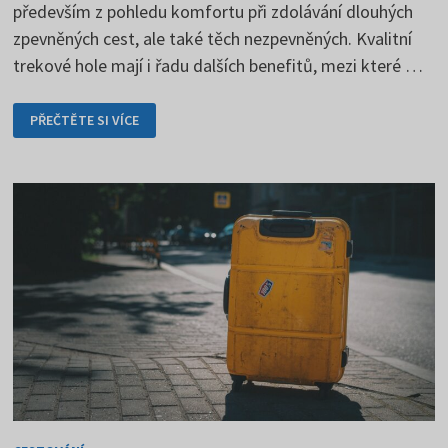
především z pohledu komfortu při zdolávání dlouhých
zpevněných cest, ale také těch nezpevněných. Kvalitní
trekové hole mají i řadu dalších benefitů, mezi které …
TREKOVÉ
PŘEČTĚTE SI VÍCE
HOLE
ZLEPŠUJÍ
STABILITU
V TERÉNU