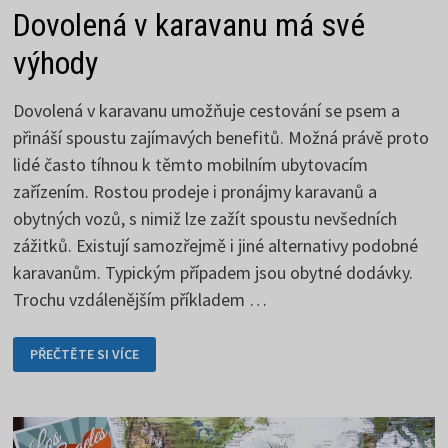
Dovolená v karavanu má své
výhody
Dovolená v karavanu umožňuje cestování se psem a
přináší spoustu zajímavých benefitů. Možná právě proto
lidé často tíhnou k těmto mobilním ubytovacím
zařízením. Rostou prodeje i pronájmy karavanů a
obytných vozů, s nimiž lze zažít spoustu nevšedních
zážitků. Existují samozřejmě i jiné alternativy podobné
karavanům. Typickým případem jsou obytné dodávky.
Trochu vzdálenějším příkladem …
DOVOLENÁ
PŘEČTĚTE SI VÍCE
V KARAVANU
MÁ
SVÉ
VÝHODY