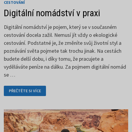
CESTOVÁNÍ
Digitální nomádství v praxi
Digitální nomádství je pojem, který se v současném
cestování docela zažil. Nemusí jít vždy o ekologické
cestování. Podstatné je, že změníte svůj životní styl a
poznávání světa pojmete tak trochu jinak. Na cestách
budete delší dobu, i díky tomu, že pracujete a
vyděláváte peníze na dálku. Za pojmem digitální nomád
se …
DIGITÁLNÍ
PŘEČTĚTE SI VÍCE
NOMÁDSTVÍ
V PRAXI