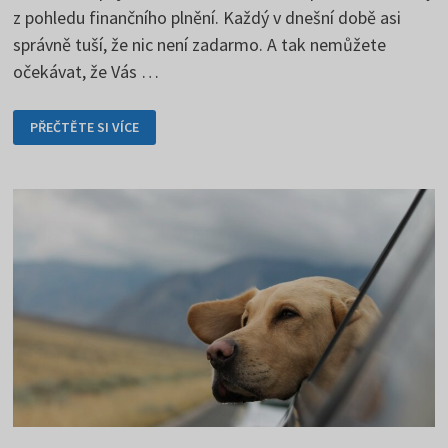
z pohledu finančního plnění. Každý v dnešní době asi
správně tuší, že nic není zadarmo. A tak nemůžete
očekávat, že Vás …
CESTOVNÍ
PŘEČTĚTE SI VÍCE
POJIŠTĚNÍ
JE
NEZBYTNOU
OCHRANOU