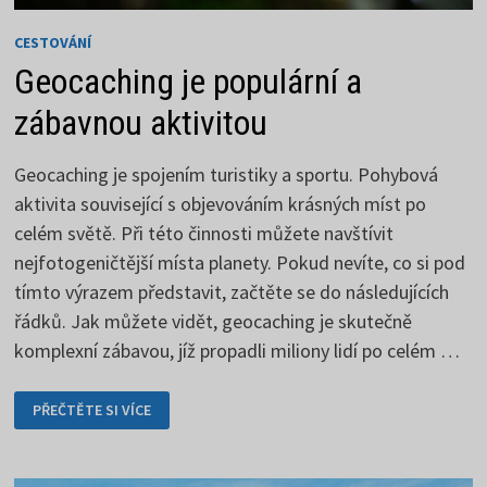
CESTOVÁNÍ
Geocaching je populární a
zábavnou aktivitou
Geocaching je spojením turistiky a sportu. Pohybová
aktivita související s objevováním krásných míst po
celém světě. Při této činnosti můžete navštívit
nejfotogeničtější místa planety. Pokud nevíte, co si pod
tímto výrazem představit, začtěte se do následujících
řádků. Jak můžete vidět, geocaching je skutečně
komplexní zábavou, jíž propadli miliony lidí po celém …
GEOCACHING
PŘEČTĚTE SI VÍCE
JE
POPULÁRNÍ
A
ZÁBAVNOU
AKTIVITOU