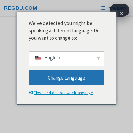
Přeskočit
REGBU.COM
NABÍDKA
na
×
obsah
We've detected you might be
speaking a different language. Do
you want to change to:
English
Change Language
Close and do not switch language