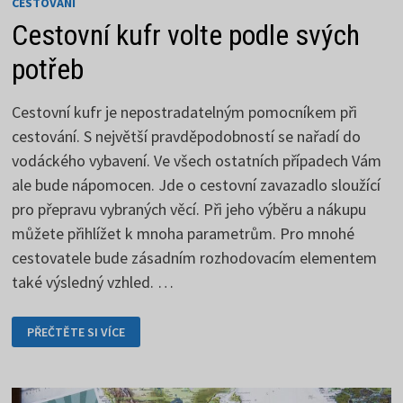
CESTOVÁNÍ
Cestovní kufr volte podle svých
potřeb
Cestovní kufr je nepostradatelným pomocníkem při
cestování. S největší pravděpodobností se nařadí do
vodáckého vybavení. Ve všech ostatních případech Vám
ale bude nápomocen. Jde o cestovní zavazadlo sloužící
pro přepravu vybraných věcí. Při jeho výběru a nákupu
můžete přihlížet k mnoha parametrům. Pro mnohé
cestovatele bude zásadním rozhodovacím elementem
také výsledný vzhled. …
CESTOVNÍ
PŘEČTĚTE SI VÍCE
KUFR
VOLTE
PODLE
SVÝCH
POTŘEB