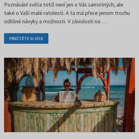
Poznávání světa totiž není jen o Vás samotných, ale
také o Vaší malé ratolesti. A ta má přece jenom trochu
odlišné návyky a možnosti. V závislosti na …
CESTOVÁNÍ
PŘEČTĚTE SI VÍCE
S
DÍTĚTEM
VYŽADUJE
PŘÍPRAVU