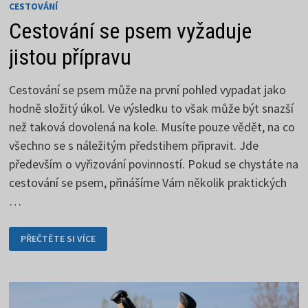
CESTOVÁNÍ
Cestování se psem vyžaduje
jistou přípravu
Cestování se psem může na první pohled vypadat jako
hodně složitý úkol. Ve výsledku to však může být snazší
než taková dovolená na kole. Musíte pouze vědět, na co
všechno se s náležitým předstihem připravit. Jde
především o vyřizování povinností. Pokud se chystáte na
cestování se psem, přinášíme Vám několik praktických
…
CESTOVÁNÍ
PŘEČTĚTE SI VÍCE
SE
PSEM
VYŽADUJE
JISTOU
PŘÍPRAVU