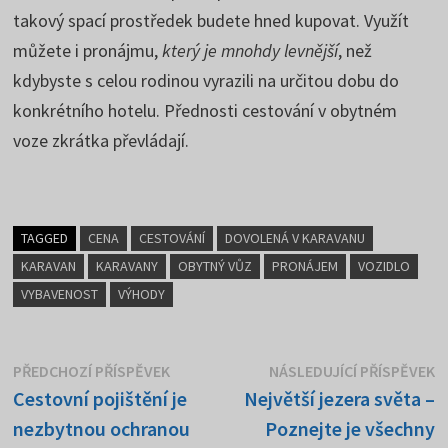
takový spací prostředek budete hned kupovat. Využít
můžete i pronájmu,
který je mnohdy levnější
, než
kdybyste s celou rodinou vyrazili na určitou dobu do
konkrétního hotelu. Přednosti cestování v obytném
voze zkrátka převládají.
TAGGED
CENA
CESTOVÁNÍ
DOVOLENÁ V KARAVANU
KARAVAN
KARAVANY
OBYTNÝ VŮZ
PRONÁJEM
VOZIDLO
VYBAVENOST
VÝHODY
Navigace
Předchozí
N
PŘEDCHOZÍ PŘÍSPĚVEK
NÁSLEDUJÍCÍ PŘÍSPĚVEK
příspěvek:
p
Cestovní pojištění je
Největší jezera světa –
pro
nezbytnou ochranou
Poznejte je všechny