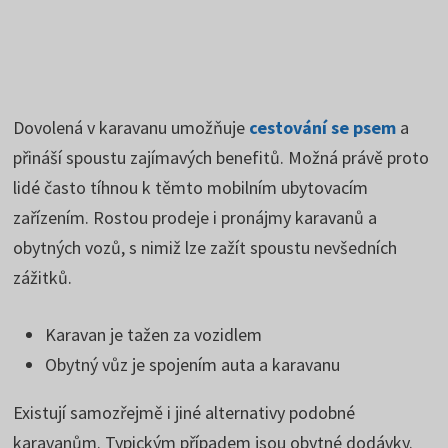
Dovolená v karavanu umožňuje
cestování se psem
a
přináší spoustu zajímavých benefitů. Možná právě proto
lidé často tíhnou k těmto mobilním ubytovacím
zařízením. Rostou prodeje i pronájmy karavanů a
obytných vozů, s nimiž lze zažít spoustu nevšedních
zážitků.
Karavan je tažen za vozidlem
Obytný vůz je spojením auta a karavanu
Existují samozřejmě i jiné alternativy podobné
karavanům. Typickým případem jsou obytné dodávky.