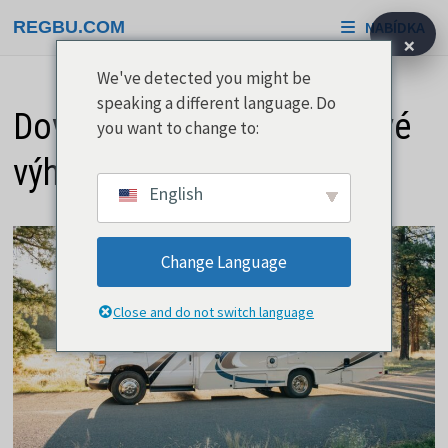
Přeskočit
REGBU.COM
NABÍDKA
na
×
obsah
We've detected you might be
speaking a different language. Do
Dovolená v karavanu má své
you want to change to:
výhody
English
Change Language
Close and do not switch language