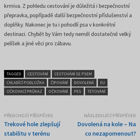
krmiva. Z pohledu cestování je důležitá i bezpečnostní
přepravka, popřípadě další bezpečnostní příslušenství a
doplňky. Nakonec je tu i pohodlí psa v konkrétní
destinaci. Chybět by Vám tedy neměl dostatečně velký
pelíšek a jiné věci pro zábavu.
TAGGED
CESTOVÁNÍ
CESTOVÁNÍ SE PSEM
CHLADÍCÍ PODLOŽKA
ČIPOVÁNÍ
DOVOLENÁ
EU
OČKOVACÍ PRŮKAZ
OČKOVÁNÍ
PES
TETOVÁNÍ
Navigace
Předchozí
N
PŘEDCHOZÍ PŘÍSPĚVEK
NÁSLEDUJÍCÍ PŘÍSPĚVEK
příspěvek:
p
Trekové hole zlepšují
Dovolená na kole – Na
pro
stabilitu v terénu
co nezapomenout?