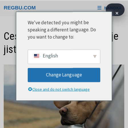
Přeskočit
REGBU.COM
NABÍDKA
na
×
obsah
We've detected you might be
speaking a different language. Do
Cestování se psem vyžaduje
you want to change to:
jistou přípravu
English
Change Language
Close and do not switch language