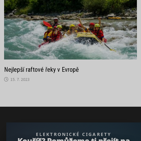
Nejlepší raftové řeky v Evropě
15. 7. 2023
} }); })();
ELEKTRONICKÉ CIGARETY
Kouříš? Pomůžeme ti přejít na