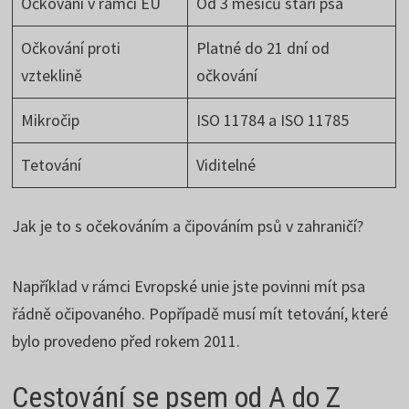
Očkování v rámci EU
Od 3 měsíců stáří psa
Očkování proti
Platné do 21 dní od
vzteklině
očkování
Mikročip
ISO 11784 a ISO 11785
Tetování
Viditelné
Jak je to s očekováním a čipováním psů v zahraničí?
Například v rámci Evropské unie jste povinni mít psa
řádně očipovaného. Popřípadě musí mít tetování, které
bylo provedeno před rokem 2011.
Cestování se psem od A do Z