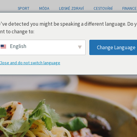
SPORT
MÓDA
LIDSKÉ ZDRAVÍ
CESTOVÁNÍ
FINANCE
've detected you might be speaking a different language. Do 
nt to change to:
English
Change Language
Close and do not switch language