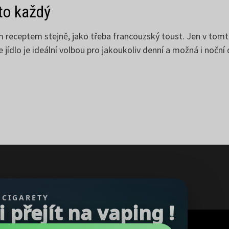
to každý
ým receptem stejně, jako třeba francouzský toust. Jen v tomt
e jídlo je ideální volbou pro jakoukoliv denní a možná i noč
 CIGARETY
přejít na vaping !