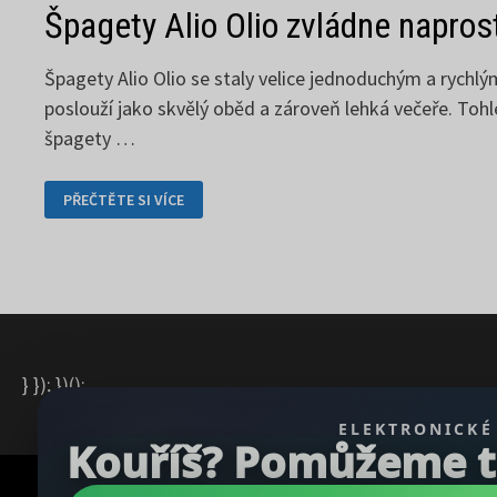
Špagety Alio Olio zvládne napros
Špagety Alio Olio se staly velice jednoduchým a rychl
poslouží jako skvělý oběd a zároveň lehká večeře. Tohl
špagety …
ŠPAGETY
PŘEČTĚTE SI VÍCE
ALIO
OLIO
ZVLÁDNE
NAPROSTO
KAŽDÝ
} }); })();
ELEKTRONICKÉ
Kouříš? Pomůžeme ti 
Copyright © 2026
REGBU.COM
.