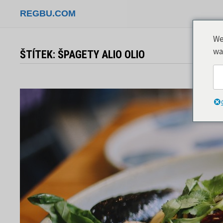
Přeskočit
REGBU.COM
na
obsah
We
wa
ŠTÍTEK:
ŠPAGETY ALIO OLIO