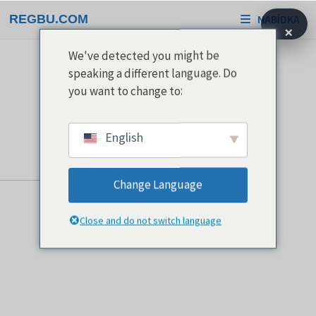
Přeskočit
REGBU.COM
NABÍDKA
na
×
obsah
We've detected you might be
speaking a different language. Do
you want to change to:
English
Change Language
Close and do not switch language