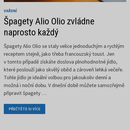
VAŘENÍ
Špagety Alio Olio zvládne
naprosto každý
Špagety Alio Olio se staly velice jednoduchým a rychlým
receptem stejně, jako třeba francouzský toust. Jen
v tomto případě získáte doslova plnohodnotné jídlo,
které poslouží jako skvělý oběd a zároveň lehká večeře.
Tohle jídlo je ideální volbou pro jakoukoliv denní a
možná i noční dobu. V dnešní době můžete samozřejmě
připravit špagety …
ŠPAGETY
PŘEČTĚTE SI VÍCE
ALIO
OLIO
ZVLÁDNE
NAPROSTO
KAŽDÝ