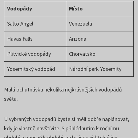
Vodopády
Místo
Salto Angel
Venezuela
Havas Falls
Arizona
Plitvické vodopády
Chorvatsko
Yosemitský vodopád
Národní park Yosemity
Malá ochutnávka několika nejkrásnějších vodopádů
světa.
U vybraných vodopádů byste si měli dobře naplánovat,
kdy je vlastně navštívíte. S přihlédnutím k ročnímu
období a obecně k období sucha jsou viditelné jen