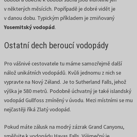
v některých měsících. Popřípadě je dobré vidět je
v danou dobu. Typickým příkladem je zmiňovaný
Yosemitský vodopád
.
Ostatní dech beroucí vodopády
Pro vášnivé cestovatele tu máme samozřejmě další
nálož unikátních vodopádů. Kvůli jednomu z nich se
vypravte na Nový Zéland. Je to Sutherland Falls, jehož
výška je 580 metrů. Podobně úchvatný je také islandský
vodopád Gullfoss zmíněný v úvodu. Mezi místními se mu
nejčastěji říká Zlatý vodopád.
Pokud máte zálusk na modrý zázrak Grand Canyonu,
směřujte k vodopádu Havas Falls. Výjimečný je