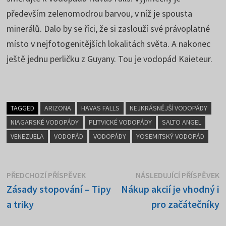
především zelenomodrou barvou, v níž je spousta
minerálů. Dalo by se říci, že si zaslouží své právoplatné
místo v nejfotogenitějších lokalitách světa. A nakonec
ještě jednu perličku z Guyany. Tou je vodopád Kaieteur.
TAGGED
ARIZONA
HAVAS FALLS
NEJKRÁSNĚJŠÍ VODOPÁDY
NIAGARSKÉ VODOPÁDY
PLITVICKÉ VODOPÁDY
SALTO ANGEL
VENEZUELA
VODOPÁD
VODOPÁDY
YOSEMITSKÝ VODOPÁD
Navigace
Předchozí
N
PŘEDCHOZÍ PŘÍSPĚVEK
NÁSLEDUJÍCÍ PŘÍSPĚVEK
příspěvek:
p
Zásady stopování – Tipy
Nákup akcií je vhodný i
pro
a triky
pro začátečníky
příspěvek