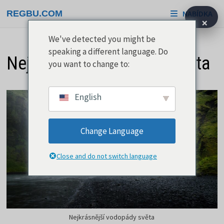
Přeskočit
REGBU.COM
NABÍDKA
na
×
obsah
We've detected you might be
speaking a different language. Do
Nejkrásnější vodopády světa
you want to change to:
English
Change Language
Close and do not switch language
Nejkrásnější vodopády světa