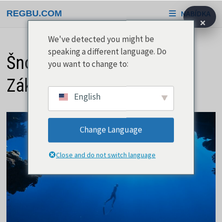
Přeskočit
REGBU.COM
NABÍDKA
na
×
obsah
We've detected you might be
speaking a different language. Do
Šnorchlování u moře –
you want to change to:
Základní výbava
English
Change Language
Close and do not switch language