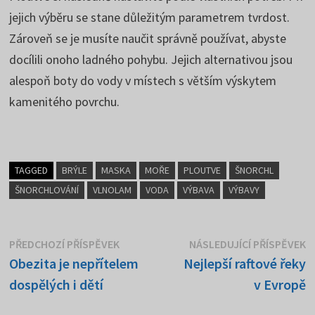
jejich výběru se stane důležitým parametrem tvrdost.
Zároveň se je musíte naučit správně používat, abyste
docílili onoho ladného pohybu. Jejich alternativou jsou
alespoň boty do vody v místech s větším výskytem
kamenitého povrchu.
TAGGED
BRÝLE
MASKA
MOŘE
PLOUTVE
ŠNORCHL
ŠNORCHLOVÁNÍ
VLNOLAM
VODA
VÝBAVA
VÝBAVY
Navigace
Předchozí
N
PŘEDCHOZÍ PŘÍSPĚVEK
NÁSLEDUJÍCÍ PŘÍSPĚVEK
příspěvek:
p
Obezita je nepřítelem
Nejlepší raftové řeky
pro
dospělých i dětí
v Evropě
příspěvek