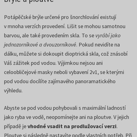
Potápěčské brýle určené pro šnorchlování existují
v mnoha verzích provedení. Lišit se mohou samotnou
barvou, ale také provedením skla. To se
vyrábí jako
jednozorníkové a dvouzorníkové
. Pokud nevidíte na
dálku, můžete si dokoupit dioptrická skla, což znásobí
Váš zážitek pod vodou. Výjimkou nejsou ani
celoobličejové masky neboli vybavení 2v1, se kterými
pod vodou docílíte zajímavého panoramatického
výhledu.
Abyste se pod vodou pohybovali s maximální ladností
jako ryba ve vodě, neopomínejte ani na ploutve. V jejich
případě je
vhodné vsadit na prodlužovací verzi
.
Ploutve si následně nastavíte podle vlastních potřeb. Při