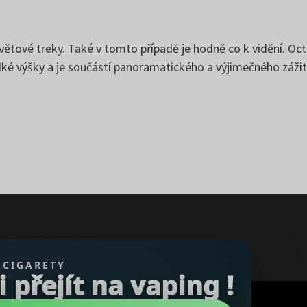
světové treky. Také v tomto případě je hodně co k vidění. O
elké výšky a je součástí panoramatického a výjimečného záži
 CIGARETY
přejít na vaping !