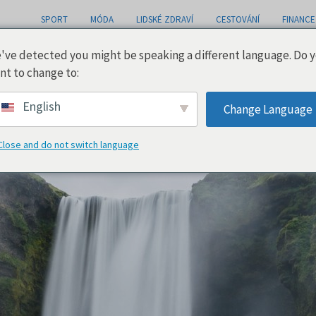
SPORT
MÓDA
LIDSKÉ ZDRAVÍ
CESTOVÁNÍ
FINANCE
've detected you might be speaking a different language. Do 
nt to change to:
English
Change Language
Close and do not switch language