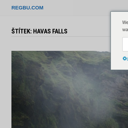
Přeskočit
REGBU.COM
na
obsah
We
wa
ŠTÍTEK:
HAVAS FALLS