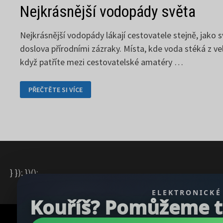
Nejkrásnější vodopády světa
Nejkrásnější vodopády lákají cestovatele stejně, jako 
doslova přírodními zázraky. Místa, kde voda stéká z v
když patříte mezi cestovatelské amatéry …
NEJKRÁSNĚJŠÍ
PŘEČTĚTE SI VÍCE
VODOPÁDY
SVĚTA
} }); })();
ELEKTRONICKÉ
Kouříš? Pomůžeme ti 
Copyright © 2026
REGBU.COM
.