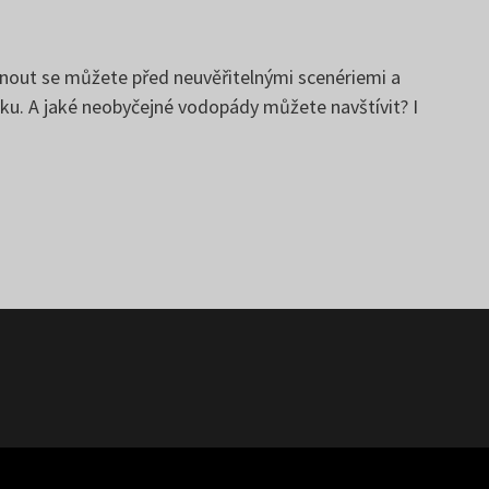
ctnout se můžete před neuvěřitelnými scenériemi a
tku. A jaké neobyčejné vodopády můžete navštívit? I