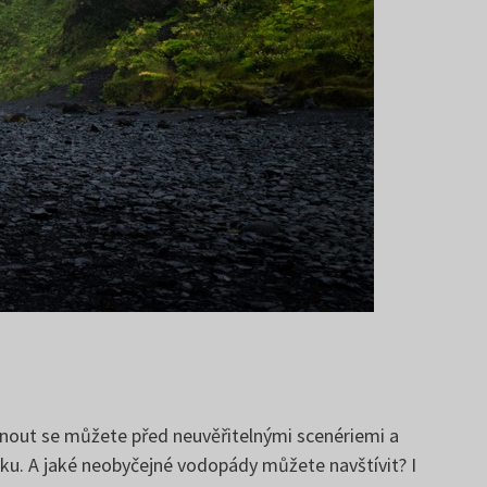
ctnout se můžete před neuvěřitelnými scenériemi a
tku. A jaké neobyčejné vodopády můžete navštívit? I