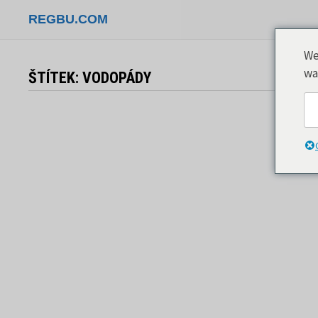
Přeskočit
REGBU.COM
na
obsah
We
wa
ŠTÍTEK:
VODOPÁDY