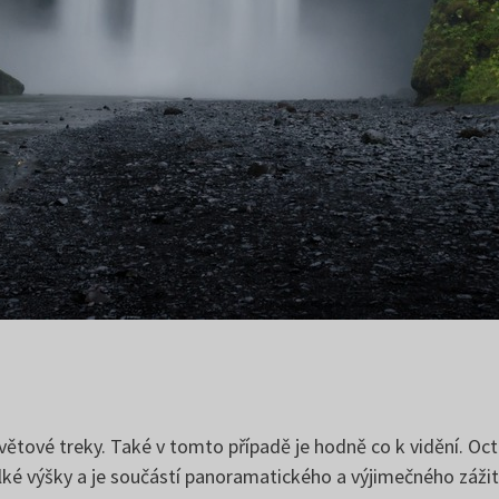
světové treky. Také v tomto případě je hodně co k vidění. O
elké výšky a je součástí panoramatického a výjimečného záži