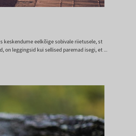
lis keskendume eelkõige sobivale riietusele, st
 on leggingsid kui sellised paremad isegi, et ...