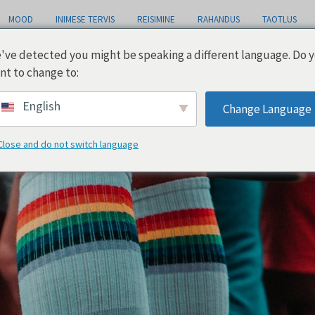
MOOD
INIMESE TERVIS
REISIMINE
RAHANDUS
TAOTLUS
've detected you might be speaking a different language. Do 
nt to change to:
English
Change Language
Close and do not switch language