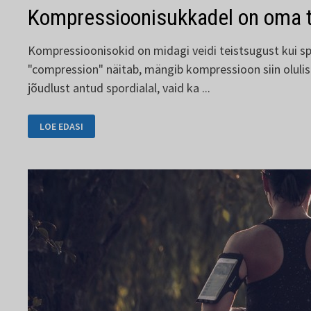
Kompressioonisukkadel on oma 
Kompressioonisokid on midagi veidi teistsugust kui sp
"compression" näitab, mängib kompressioon siin olulist
jõudlust antud spordialal, vaid ka ...
KOMPRESSIOONISUKKADEL
LOE EDASI
ON
OMA
TÄHENDUS