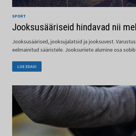
SPORT
Jooksusääriseid hindavad nii me
Jooksusäärised, jooksujalatsid ja jooksuvest. Varustus,
eelmainitud sääristele. Jooksuriiete alumine osa sobib 
JOOKSUSÄÄRISEID
LOE EDASI
HINDAVAD
NII
MEHED
KUI
KA
NAISED.