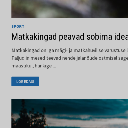
SPORT
Matkakingad peavad sobima idea
Matkakingad on iga mägi- ja matkahuvilise varustus
Paljud inimesed teevad nende jalanõude ostmisel sage
maastikul, hankige ...
MATKAKINGAD
LOE EDASI
PEAVAD
SOBIMA
IDEAALSELT