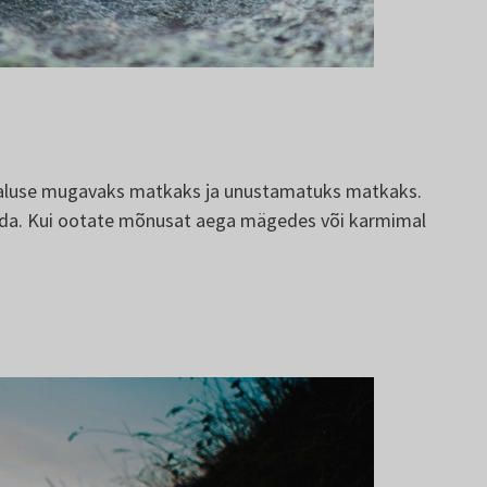
 aluse mugavaks matkaks ja unustamatuks matkaks.
nduda. Kui ootate mõnusat aega mägedes või karmimal