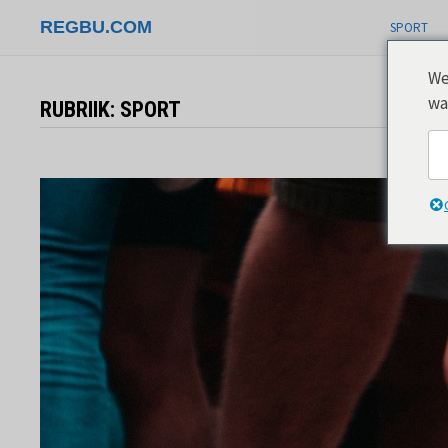
Skip
REGBU.COM
SPORT
to
content
We
wa
RUBRIIK:
SPORT