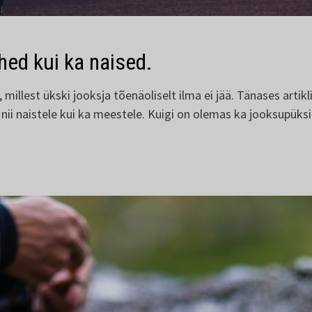
hed kui ka naised.
 millest ükski jooksja tõenäoliselt ilma ei jää. Tänases artik
nii naistele kui ka meestele. Kuigi on olemas ka jooksupüksid,