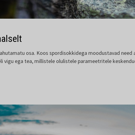
alselt
e lahutamatu osa. Koos spordisokkidega moodustavad need
li vigu ega tea, millistele olulistele parameetritele keske