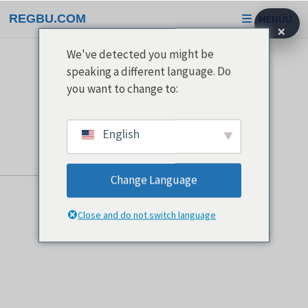
Skip
REGBU.COM
MENÜÜ
to
×
content
We've detected you might be
speaking a different language. Do
you want to change to:
English
Change Language
Close and do not switch language