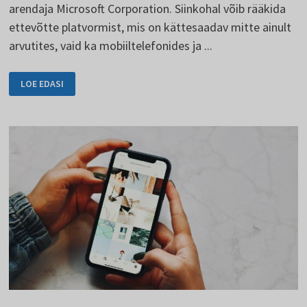
arendaja Microsoft Corporation. Siinkohal võib rääkida
ettevõtte platvormist, mis on kättesaadav mitte ainult
arvutites, vaid ka mobiiltelefonides ja ...
MICROSOFT
LOE EDASI
TEAMS'I
KASUTATAKSE
SUHTLEMISEKS