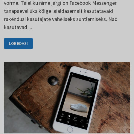
vorme. Täieliku nime järgi on Facebook Messenger
tänapäeval üks kõige laialdasemalt kasutatavaid
rakendusi kasutajate vaheliseks suhtlemiseks. Nad
kasutavad ...
MESSENGER
LOE EDASI
ON
FACEBOOKI
PRAKTILINE
HARU