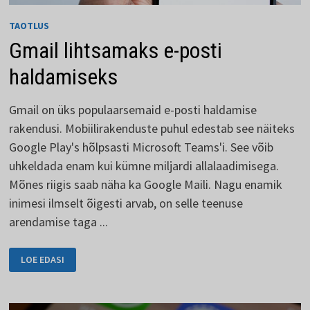
TAOTLUS
Gmail lihtsamaks e-posti
haldamiseks
Gmail on üks populaarsemaid e-posti haldamise
rakendusi. Mobiilirakenduste puhul edestab see näiteks
Google Play's hõlpsasti Microsoft Teams'i. See võib
uhkeldada enam kui kümne miljardi allalaadimisega.
Mõnes riigis saab näha ka Google Maili. Nagu enamik
inimesi ilmselt õigesti arvab, on selle teenuse
arendamise taga ...
GMAIL
LOE EDASI
LIHTSAMAKS
E-
POSTI
HALDAMISEKS