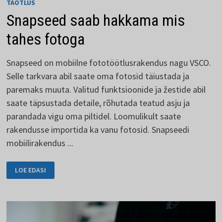
TAOTLUS
Snapseed saab hakkama mis
tahes fotoga
Snapseed on mobiilne fototöötlusrakendus nagu VSCO.
Selle tarkvara abil saate oma fotosid täiustada ja
paremaks muuta. Valitud funktsioonide ja žestide abil
saate täpsustada detaile, rõhutada teatud asju ja
parandada vigu oma piltidel. Loomulikult saate
rakendusse importida ka vanu fotosid. Snapseedi
mobiilirakendus ...
SNAPSEED
LOE EDASI
SAAB
HAKKAMA
MIS
TAHES
FOTOGA