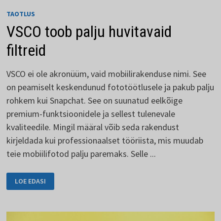
TAOTLUS
VSCO toob palju huvitavaid
filtreid
VSCO ei ole akronüüm, vaid mobiilirakenduse nimi. See
on peamiselt keskendunud fototöötlusele ja pakub palju
rohkem kui Snapchat. See on suunatud eelkõige
premium-funktsioonidele ja sellest tulenevale
kvaliteedile. Mingil määral võib seda rakendust
kirjeldada kui professionaalset tööriista, mis muudab
teie mobiilifotod palju paremaks. Selle ...
VSCO
LOE EDASI
TOOB
PALJU
HUVITAVAID
FILTREID