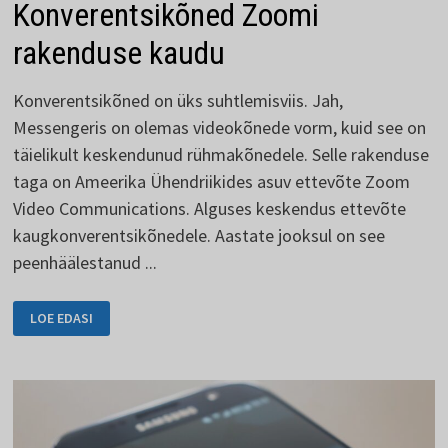
Konverentsikõned Zoomi
rakenduse kaudu
Konverentsikõned on üks suhtlemisviis. Jah,
Messengeris on olemas videokõnede vorm, kuid see on
täielikult keskendunud rühmakõnedele. Selle rakenduse
taga on Ameerika Ühendriikides asuv ettevõte Zoom
Video Communications. Alguses keskendus ettevõte
kaugkonverentsikõnedele. Aastate jooksul on see
peenhäälestanud ...
KONVERENTSIKÕNED
LOE EDASI
ZOOMI
RAKENDUSE
KAUDU