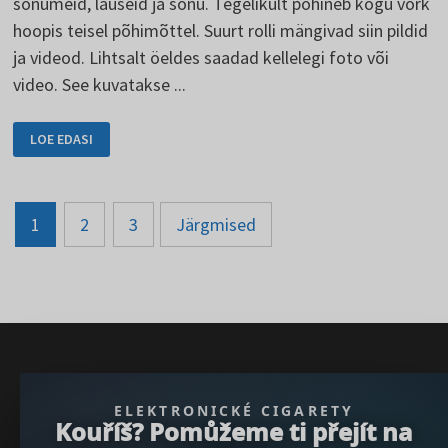
sõnumeid, lauseid ja sõnu. Tegelikult põhineb kogu võrk
hoopis teisel põhimõttel. Suurt rolli mängivad siin pildid
ja videod. Lihtsalt öeldes saadad kellelegi foto või
video. See kuvatakse ...
SNAPCHAT
LOE EDASI
-
VEIDI
ERINEV
SOTSIAALNE
VÕRGUSTIK
Postituste
1
2
3
Järgmised
lehekülgede
arvu
suurendamine
} }); })();
ELEKTRONICKÉ CIGARETY
Kouříš? Pomůžeme ti přejít na