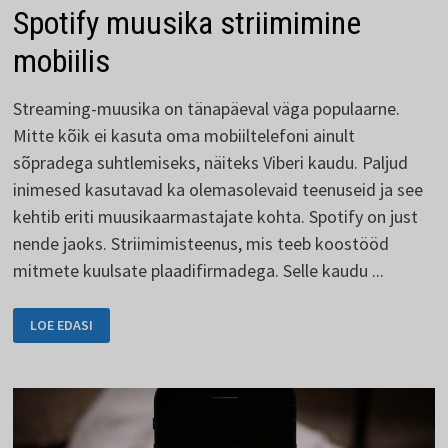
Spotify muusika striimimine
mobiilis
Streaming-muusika on tänapäeval väga populaarne.
Mitte kõik ei kasuta oma mobiiltelefoni ainult
sõpradega suhtlemiseks, näiteks Viberi kaudu. Paljud
inimesed kasutavad ka olemasolevaid teenuseid ja see
kehtib eriti muusikaarmastajate kohta. Spotify on just
nende jaoks. Striimimisteenus, mis teeb koostööd
mitmete kuulsate plaadifirmadega. Selle kaudu ...
SPOTIFY
LOE EDASI
MUUSIKA
STRIIMIMINE
MOBIILIS