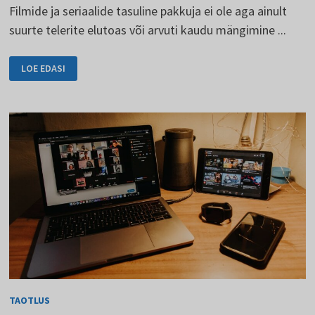
Filmide ja seriaalide tasuline pakkuja ei ole aga ainult
suurte telerite elutoas või arvuti kaudu mängimine ...
NETFLIX
LOE EDASI
ON
OLEMAS
KA
MOBIILIVERSIOONIS
TAOTLUS