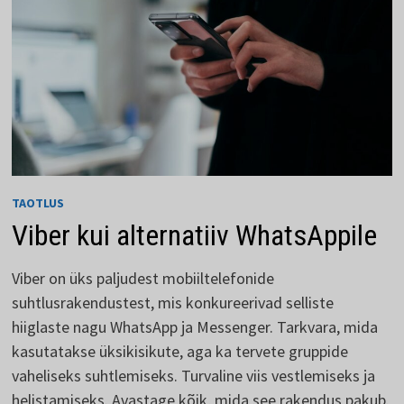
TAOTLUS
Viber kui alternatiiv WhatsAppile
Viber on üks paljudest mobiiltelefonide
suhtlusrakendustest, mis konkureerivad selliste
hiiglaste nagu WhatsApp ja Messenger. Tarkvara, mida
kasutatakse üksikisikute, aga ka tervete gruppide
vaheliseks suhtlemiseks. Turvaline viis vestlemiseks ja
helistamiseks. Avastage kõik, mida see rakendus pakub.