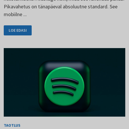
Pikavahetus on tänapäeval absoluutne standard. See
mobiilne ...
VIBER
LOE EDASI
KUI
ALTERNATIIV
WHATSAPPILE
TAOTLUS