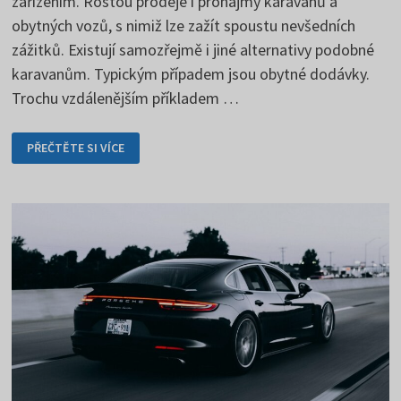
zařízením. Rostou prodeje i pronájmy karavanů a
obytných vozů, s nimiž lze zažít spoustu nevšedních
zážitků. Existují samozřejmě i jiné alternativy podobné
karavanům. Typickým případem jsou obytné dodávky.
Trochu vzdálenějším příkladem …
DOVOLENÁ
PŘEČTĚTE SI VÍCE
V KARAVANU
MÁ
SVÉ
VÝHODY