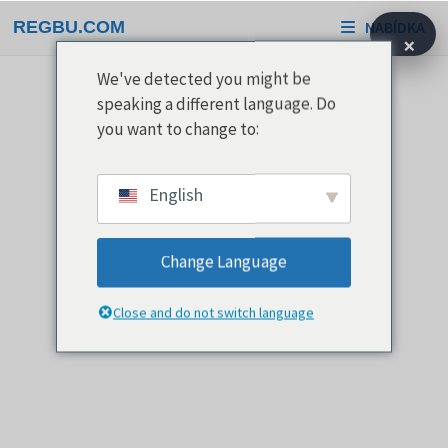
Přeskočit
REGBU.COM
NABÍDKA
na
×
obsah
We've detected you might be
speaking a different language. Do
you want to change to:
English
Change Language
Close and do not switch language