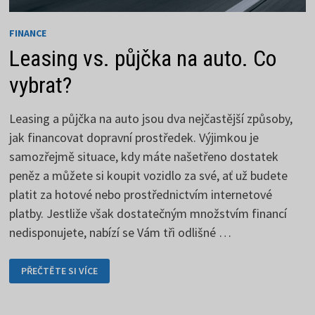
FINANCE
Leasing vs. půjčka na auto. Co
vybrat?
Leasing a půjčka na auto jsou dva nejčastější způsoby,
jak financovat dopravní prostředek. Výjimkou je
samozřejmě situace, kdy máte našetřeno dostatek
peněz a můžete si koupit vozidlo za své, ať už budete
platit za hotové nebo prostřednictvím internetové
platby. Jestliže však dostatečným množstvím financí
nedisponujete, nabízí se Vám tři odlišné …
LEASING
PŘEČTĚTE SI VÍCE
VS.
PŮJČKA
NA
AUTO.
CO