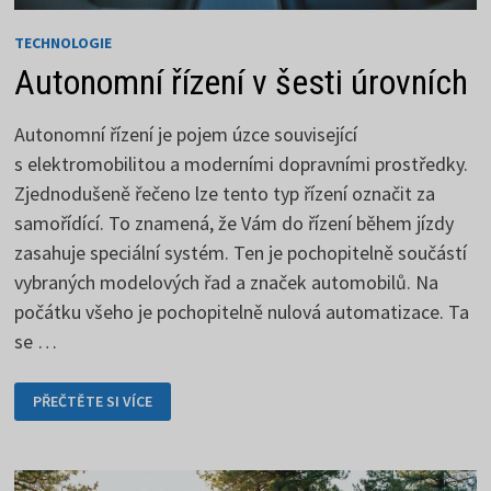
TECHNOLOGIE
Autonomní řízení v šesti úrovních
Autonomní řízení je pojem úzce související
s elektromobilitou a moderními dopravními prostředky.
Zjednodušeně řečeno lze tento typ řízení označit za
samořídící. To znamená, že Vám do řízení během jízdy
zasahuje speciální systém. Ten je pochopitelně součástí
vybraných modelových řad a značek automobilů. Na
počátku všeho je pochopitelně nulová automatizace. Ta
se …
AUTONOMNÍ
PŘEČTĚTE SI VÍCE
ŘÍZENÍ
V
ŠESTI
ÚROVNÍCH