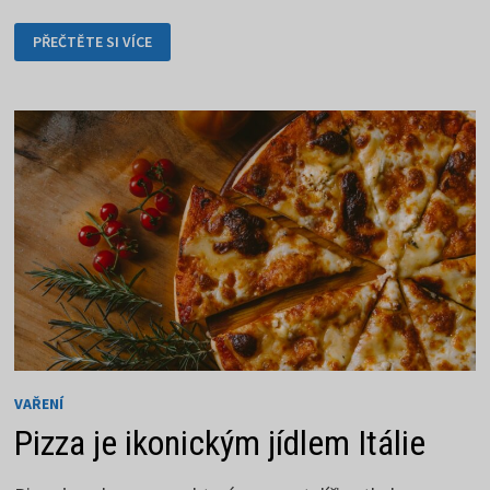
KOPROVÁ
PŘEČTĚTE SI VÍCE
OMÁČKA,
JAK
JI
NEZNÁTE
VAŘENÍ
Pizza je ikonickým jídlem Itálie