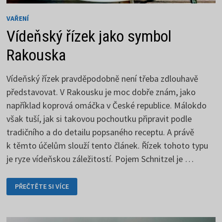
VAŘENÍ
Vídeňský řízek jako symbol
Rakouska
Vídeňský řízek pravděpodobně není třeba zdlouhavě
představovat. V Rakousku je moc dobře znám, jako
například koprová omáčka v České republice. Málokdo
však tuší, jak si takovou pochoutku připravit podle
tradičního a do detailu popsaného receptu. A právě
k těmto účelům slouží tento článek. Řízek tohoto typu
je ryze vídeňskou záležitostí. Pojem Schnitzel je …
VÍDEŇSKÝ
PŘEČTĚTE SI VÍCE
ŘÍZEK
JAKO
SYMBOL
RAKOUSKA