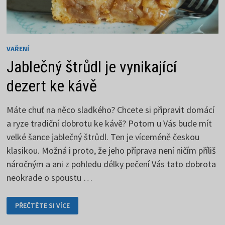
VAŘENÍ
Jablečný štrůdl je vynikající
dezert ke kávě
Máte chuť na něco sladkého? Chcete si připravit domácí
a ryze tradiční dobrotu ke kávě? Potom u Vás bude mít
velké šance jablečný štrůdl. Ten je víceméně českou
klasikou. Možná i proto, že jeho příprava není ničím příliš
náročným a ani z pohledu délky pečení Vás tato dobrota
neokrade o spoustu …
JABLEČNÝ
PŘEČTĚTE SI VÍCE
ŠTRŮDL
JE
VYNIKAJÍCÍ