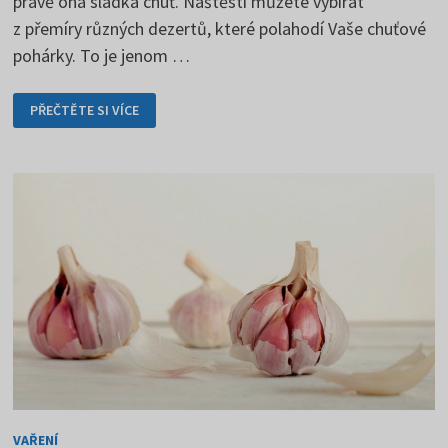
právě ona sladká chuť. Naštěstí můžete vybírat
z přemíry různých dezertů, které polahodí Vaše chuťové
pohárky. To je jenom …
NEJOBLÍBENĚJŠÍ
PŘEČTĚTE SI VÍCE
DEZERTY
SVĚTA
VAŘENÍ