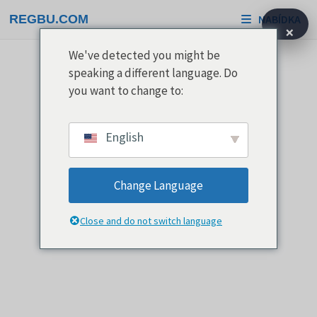
Přeskočit
REGBU.COM
NABÍDKA
na
×
obsah
We've detected you might be
speaking a different language. Do
you want to change to:
English
Change Language
Close and do not switch language