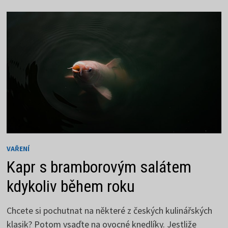
DEZERT
KE
KÁVĚ
VAŘENÍ
Kapr s bramborovým salátem
kdykoliv během roku
Chcete si pochutnat na některé z českých kulinářských
klasik? Potom vsaďte na ovocné knedlíky. Jestliže