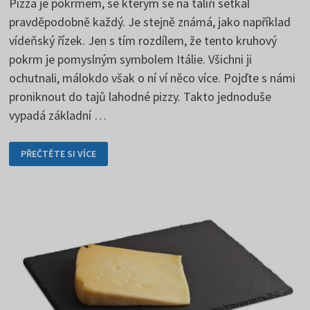
Pizza je pokrmem, se kterým se na talíři setkal
pravděpodobně každý. Je stejně známá, jako například
vídeňský řízek. Jen s tím rozdílem, že tento kruhový
pokrm je pomyslným symbolem Itálie. Všichni ji
ochutnali, málokdo však o ní ví něco více. Pojďte s námi
proniknout do tajů lahodné pizzy. Takto jednoduše
vypadá základní …
PIZZA
PŘEČTĚTE SI VÍCE
JE
IKONICKÝM
JÍDLEM
ITÁLIE