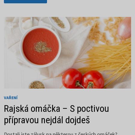
–
NENÍ
JEDNODUŠŠÍHO
A
RYCHLEJŠÍHO
JÍDLA
VAŘENÍ
Rajská omáčka – S poctivou
přípravou nejdál dojdeš
Dostali jste zálusk na některou z českých omáček?