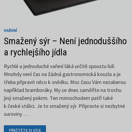
VAŘENÍ
Smažený sýr – Není jednoduššího
a rychlejšího jídla
Rychlé a jednoduché vaření láká určitě spoustu lidí.
Mnohdy není čas na žádná gastronomická kouzla a je
třeba připravit něco k snědku. Moc času Vám nezaberou
například bramboráky. My se dnes zaměříte na trochu
jiný smažený pokrm. Ten mimochodem patří také
k české stálici. Je to smažený sýr. Připravte si nezbytné
suroviny …
SMAŽENÝ
PŘEČTĚTE SI VÍCE
SÝR