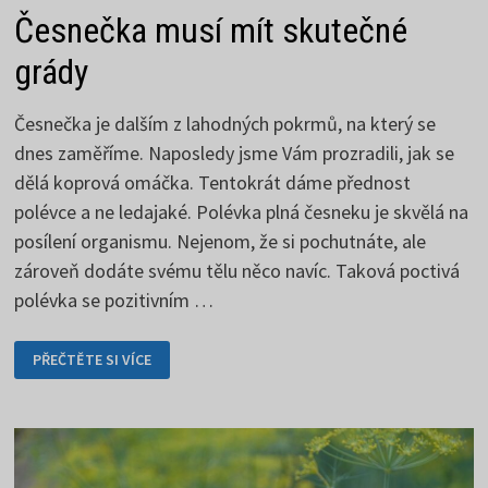
Česnečka musí mít skutečné
grády
Česnečka je dalším z lahodných pokrmů, na který se
dnes zaměříme. Naposledy jsme Vám prozradili, jak se
dělá koprová omáčka. Tentokrát dáme přednost
polévce a ne ledajaké. Polévka plná česneku je skvělá na
posílení organismu. Nejenom, že si pochutnáte, ale
zároveň dodáte svému tělu něco navíc. Taková poctivá
polévka se pozitivním …
ČESNEČKA
PŘEČTĚTE SI VÍCE
MUSÍ
MÍT
SKUTEČNÉ
GRÁDY