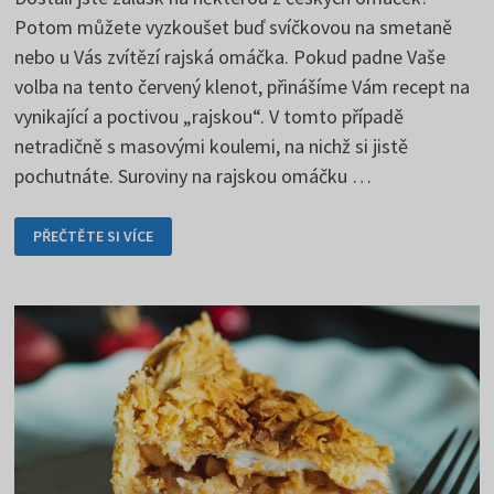
Potom můžete vyzkoušet buď svíčkovou na smetaně
nebo u Vás zvítězí rajská omáčka. Pokud padne Vaše
volba na tento červený klenot, přinášíme Vám recept na
vynikající a poctivou „rajskou“. V tomto případě
netradičně s masovými koulemi, na nichž si jistě
pochutnáte. Suroviny na rajskou omáčku …
RAJSKÁ
PŘEČTĚTE SI VÍCE
OMÁČKA
–
S
POCTIVOU
PŘÍPRAVOU
NEJDÁL
DOJDEŠ