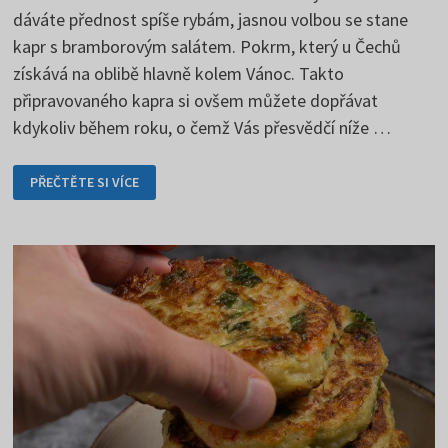
dáváte přednost spíše rybám, jasnou volbou se stane
kapr s bramborovým salátem. Pokrm, který u Čechů
získává na oblibě hlavně kolem Vánoc. Takto
připravovaného kapra si ovšem můžete dopřávat
kdykoliv během roku, o čemž Vás přesvědčí níže …
KAPR
PŘEČTĚTE SI VÍCE
S
BRAMBOROVÝM
SALÁTEM
KDYKOLIV
BĚHEM
ROKU