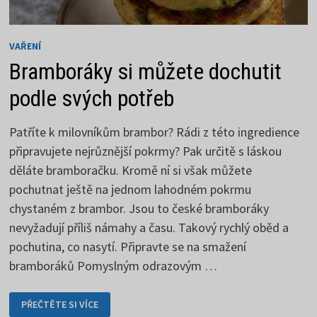
VAŘENÍ
Bramboráky si můžete dochutit
podle svých potřeb
Patříte k milovníkům brambor? Rádi z této ingredience
připravujete nejrůznější pokrmy? Pak určitě s láskou
děláte bramboračku. Kromě ní si však můžete
pochutnat ještě na jednom lahodném pokrmu
chystaném z brambor. Jsou to české bramboráky
nevyžadují příliš námahy a času. Takový rychlý oběd a
pochutina, co nasytí. Připravte se na smažení
bramboráků Pomyslným odrazovým …
BRAMBORÁKY
PŘEČTĚTE SI VÍCE
SI