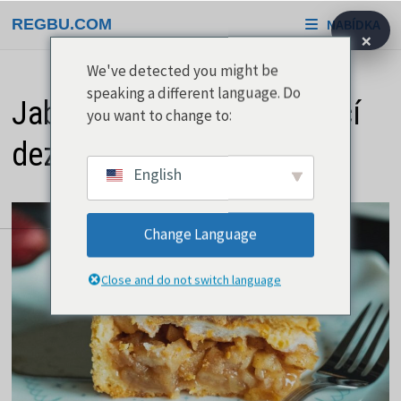
Přeskočit
REGBU.COM
NABÍDKA
na
×
obsah
We've detected you might be
speaking a different language. Do
Jablečný štrůdl je vynikající
you want to change to:
dezert ke kávě
English
Change Language
Close and do not switch language