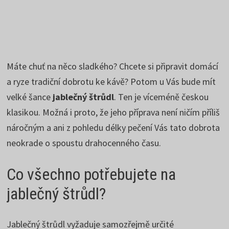
Máte chuť na něco sladkého? Chcete si připravit domácí
a ryze tradiční dobrotu ke kávě? Potom u Vás bude mít
velké šance
jablečný štrůdl
. Ten je víceméně českou
klasikou. Možná i proto, že jeho příprava není ničím příliš
náročným a ani z pohledu délky pečení Vás tato dobrota
neokrade o spoustu drahocenného času.
Co všechno potřebujete na
jablečný štrůdl?
Jablečný štrůdl vyžaduje samozřejmě určité