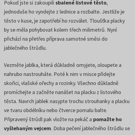
Pokud jste si zakoupili
sbalené listové těsto
,
jednoduše ho vyndejte z lednice a rozbalte. Jestliže je
těsto v kuse, je zapotřebí ho rozválet. Tloušťka placky
by se měla pohybovat kolem třech milimetrů. Nyní
přichází na přetřes příprava samotné směsi do
jablečného štrůdlu.
Vezměte jablka, která důkladně omyjete, oloupete a
nahrubo nastrouháte. Poté k nim v misce přidejte
skořici, vlašské ořechy a rozinky. Všechno důkladně
promíchejte a začněte nanášet na placku z listového
těsta. Navrch jablek nasypte trochu strouhanky a placku
ve tvaru obdélníku nebo čtverce pomalu balte.
Připravený štrůdl pak vložte na pekáč a
pomažte ho
vyšlehaným vejcem
. Doba pečení jablečného štrůdlu se