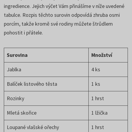
ingredience. Jejich výčet Vám přinášíme v níže uvedené
tabulce. Rozpis těchto surovin odpovídá zhruba osmi
porcím, takže kromě své rodiny můžete štrůdlem
pohostit i přátele.
Surovina
Množství
Jablka
4 ks
Balíček listového těsta
1 ks
Rozinky
1 hrst
Mletá skořice
1 lžička
Loupané vlašské ořechy
1 hrst