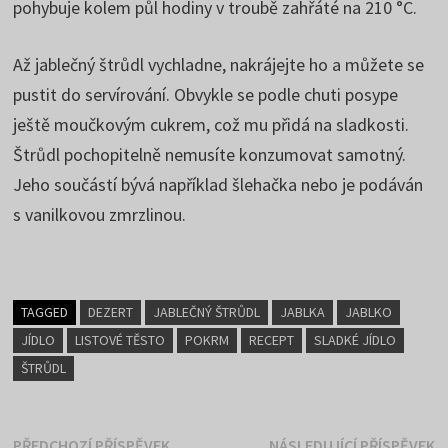
pohybuje kolem půl hodiny v troubě zahřáté na 210 °C.
Až jablečný štrůdl vychladne, nakrájejte ho a můžete se
pustit do servírování. Obvykle se podle chuti posype
ještě moučkovým cukrem, což mu přidá na sladkosti.
Štrůdl pochopitelně nemusíte konzumovat samotný.
Jeho součástí bývá například šlehačka nebo je podáván
s vanilkovou zmrzlinou.
TAGGED
DEZERT
JABLEČNÝ ŠTRŮDL
JABLKA
JABLKO
JÍDLO
LISTOVÉ TĚSTO
POKRM
RECEPT
SLADKÉ JÍDLO
ŠTRŮDL
Předchozí
N
PŘEDCHOZÍ PŘÍSPĚVEK
NÁSLEDUJÍCÍ PŘÍSPĚVEK