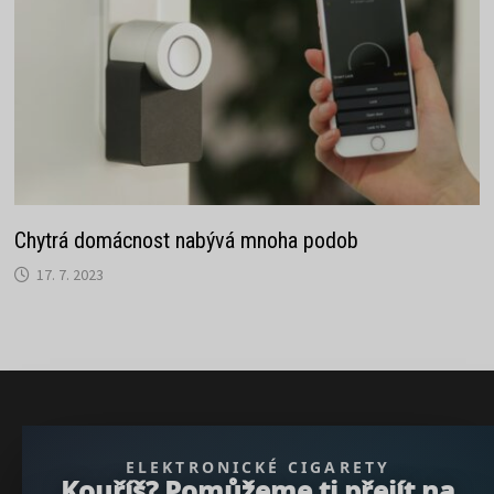
Chytrá domácnost nabývá mnoha podob
17. 7. 2023
} }); })();
ELEKTRONICKÉ CIGARETY
Kouříš? Pomůžeme ti přejít na