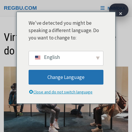
Přeskočit
REGBU.COM
NABÍDKA
na
×
obsah
We've detected you might be
speaking a different language. Do
Virtuální realita Vás vtáhne
you want to change to:
do 3D světa
English
Change Language
Close and do not switch language