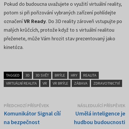
Pokud do budoucna uvažujete o využití virtuální reality,
potom si při pořizování vybraných zařízení pohlídejte
označení
VR Ready
. Do 3D reality zároveň vstupujte po
malých krůčcích, protože když to s virtuální realitou
přeženete, může Vám hrozit stav prezentovaný jako
kinetóza.
TAGGED
3D
3D SVĚT
BRÝLE
HRY
REALITA
VIRTUÁLNÍ REALITA
VR
VR BRÝLE
ZÁBAVA
ZDRAVOTNICTVÍ
Navigace
Předchozí
N
PŘEDCHOZÍ PŘÍSPĚVEK
NÁSLEDUJÍCÍ PŘÍSPĚVEK
příspěvek:
p
Komunikátor Signal cílí
Umělá inteligence je
pro
na bezpečnost
hudbou budoucnosti
příspěvek