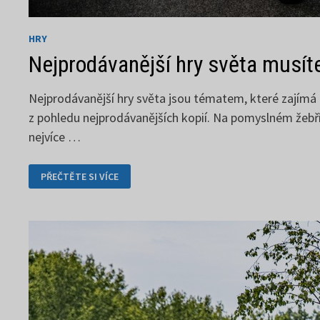
HRY
Nejprodávanější hry světa musít
Nejprodávanější hry světa jsou tématem, které zajímá 
z pohledu nejprodávanějších kopií. Na pomyslném žebříč
nejvíce …
NEJPRODÁVANĚJŠÍ
PŘEČTĚTE SI VÍCE
HRY
SVĚTA
MUSÍTE
POZNAT