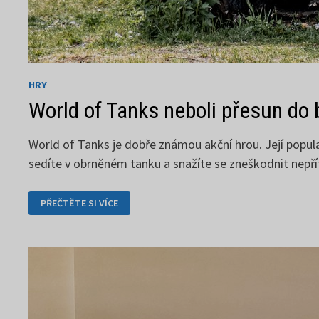
HRY
World of Tanks neboli přesun do 
World of Tanks je dobře známou akční hrou. Její popula
sedíte v obrněném tanku a snažíte se zneškodnit nepřít
WORLD
PŘEČTĚTE SI VÍCE
OF
TANKS
NEBOLI
PŘESUN
DO
BITVY