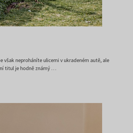
 se však neproháníte ulicemi v ukradeném autě, ale
rní titul je hodně známý …