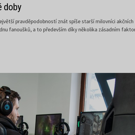
é doby
ětší pravděpodobností znát spíše starší milovníci akčních he
kladnu fanoušků, a to především díky několika zásadním fakt