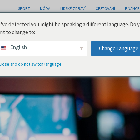
SPORT
MÓDA
LIDSKÉ ZDRAVÍ
CESTOVÁNÍ
FINANCE
've detected you might be speaking a different language. Do 
nt to change to:
English
Change Language
Close and do not switch language