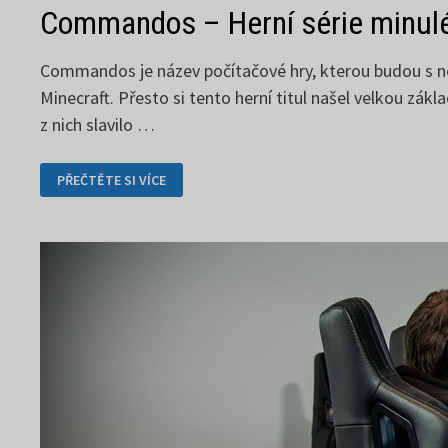
Commandos – Herní série minul
Commandos je název počítačové hry, kterou budou s nejv
Minecraft. Přesto si tento herní titul našel velkou zá
z nich slavilo …
COMMANDOS
PŘEČTĚTE SI VÍCE
–
HERNÍ
SÉRIE
MINULÉ
DOBY